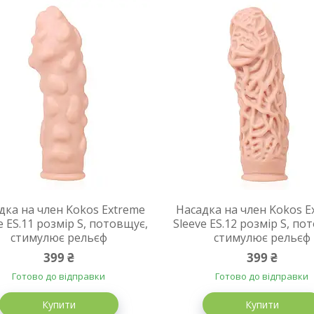
дка на член Kokos Extreme
Насадка на член Kokos E
e ES.11 розмір S, потовщує,
Sleeve ES.12 розмір S, по
стимулює рельєф
стимулює рельєф
399 ₴
399 ₴
Готово до відправки
Готово до відправки
Купити
Купити