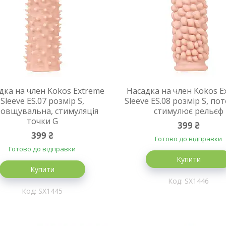
дка на член Kokos Extreme
Насадка на член Kokos E
Sleeve ES.07 розмір S,
Sleeve ES.08 розмір S, по
овщувальна, стимуляція
стимулює рельєф
точки G
399 ₴
399 ₴
Готово до відправки
Готово до відправки
Купити
Купити
SX1446
SX1445