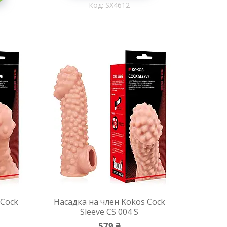
SX4612
 Cock
Насадка на член Kokos Cock
Sleeve CS 004 S
579 ₴