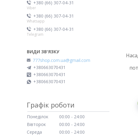
+380 (66) 307-04-31
Viber
+380 (66) 307-04-31
Whatsapp
+380 (66) 307-04-31
Telegram
Наса
777shop.com.ua@gmail.com
+380663070431
пот
+380663070431
+380663070431
Графік роботи
Понеділок
00:00
24:00
Вівторок
00:00
24:00
Середа
00:00
24:00