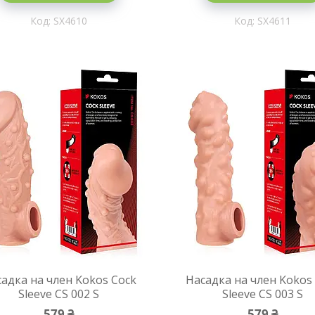
SX4610
SX4611
адка на член Kokos Cock
Насадка на член Kokos
Sleeve CS 002 S
Sleeve CS 003 S
579 ₴
579 ₴