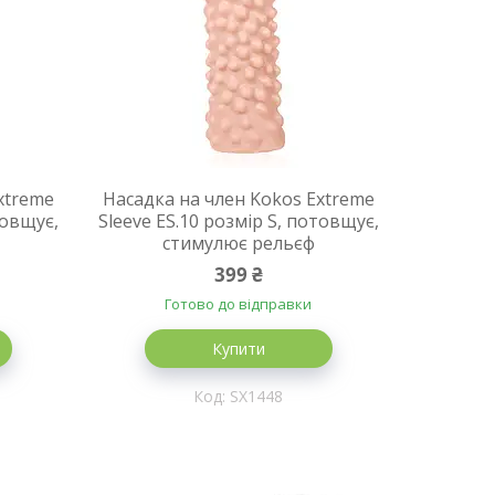
xtreme
Насадка на член Kokos Extreme
товщує,
Sleeve ES.10 розмір S, потовщує,
стимулює рельєф
399 ₴
Готово до відправки
Купити
SX1448