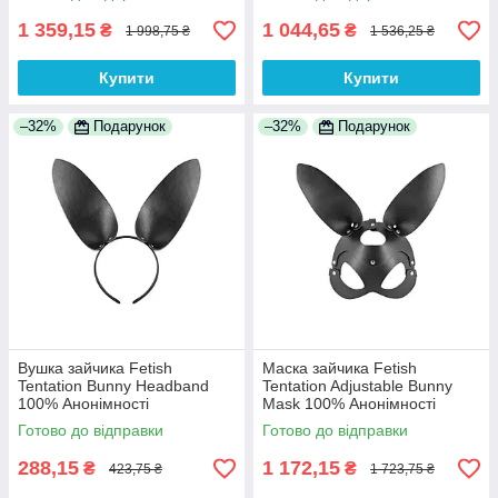
Анонімності
1 359,15
1 044,65
₴
₴
1 998,75 ₴
1 536,25 ₴
Купити
Купити
–32%
Подарунок
–32%
Подарунок
Вушка зайчика Fetish
Маска зайчика Fetish
Tentation Bunny Headband
Tentation Adjustable Bunny
100% Анонімності
Mask 100% Анонімності
Готово до відправки
Готово до відправки
288,15
1 172,15
₴
₴
423,75 ₴
1 723,75 ₴