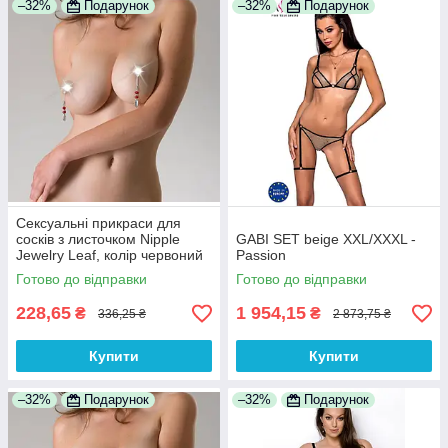
–32%
Подарунок
–32%
Подарунок
Сексуальні прикраси для
сосків з листочком Nipple
GABI SET beige XXL/XXXL -
Jewelry Leaf, колір червоний
Passion
100% Анонімності
Готово до відправки
Готово до відправки
228,65
1 954,15
₴
₴
336,25 ₴
2 873,75 ₴
Купити
Купити
–32%
Подарунок
–32%
Подарунок