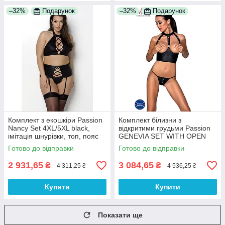
–32%
Подарунок
–32%
Подарунок
Комплект з екошкіри Passion
Комплект білизни з
Nancy Set 4XL/5XL black,
відкритими грудьми Passion
імітація шнурівки, топ, пояс
GENEVIA SET WITH OPEN
для панчіх
BRA XXL/XXXL black, корсет,
Готово до відправки
Готово до відправки
стрі
2 931,65
3 084,65
₴
₴
4 311,25 ₴
4 536,25 ₴
Купити
Купити
Показати ще