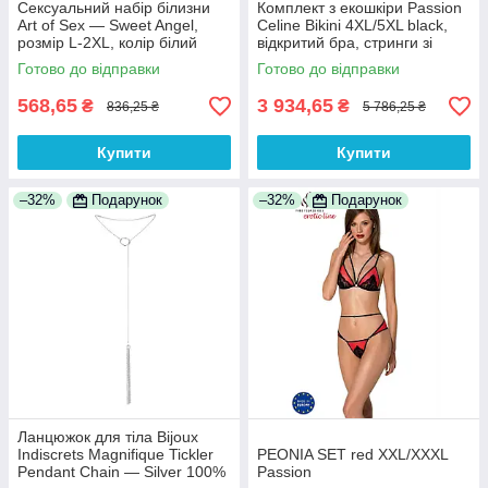
Сексуальний набір білизни
Комплект з екошкіри Passion
Art of Sex — Sweet Angel,
Celine Bikini 4XL/5XL black,
розмір L-2XL, колір білий
відкритий бра, стринги зі
шнурівкою
Готово до відправки
Готово до відправки
568,65
3 934,65
₴
₴
836,25 ₴
5 786,25 ₴
Купити
Купити
–32%
Подарунок
–32%
Подарунок
Ланцюжок для тіла Bijoux
Indiscrets Magnifique Tickler
PEONIA SET red XXL/XXXL
Pendant Chain — Silver 100%
Passion