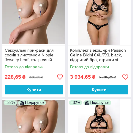
Сексуальні прикраси для
Комплект з екошкіри Passion
сосків з листочком Nipple
Celine Bikini 6XL/7XL black,
Jewelry Leaf, колір синій
відкритий бра, стринги зі
100% Анонімності
шнурівкою
Готово до відправки
Готово до відправки
228,65
3 934,65
₴
₴
336,25 ₴
5 786,25 ₴
Купити
Купити
–32%
Подарунок
–32%
Подарунок