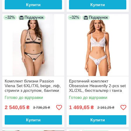
Купити
Купити
–32%
Подарунок
–32%
Подарунок
Комплект білизни Passion
Еротичний комплект
Viena Set 6XL/7XL beige, ліф,
Obsessive Heavenlly 2-pcs set
стринги з доступом, бантики
XL/2XL, бюстгальтер і танга
Готово до відправки
Готово до відправки
2 540,65
1 469,65
₴
₴
3 736,25 ₴
2 161,25 ₴
Купити
Купити