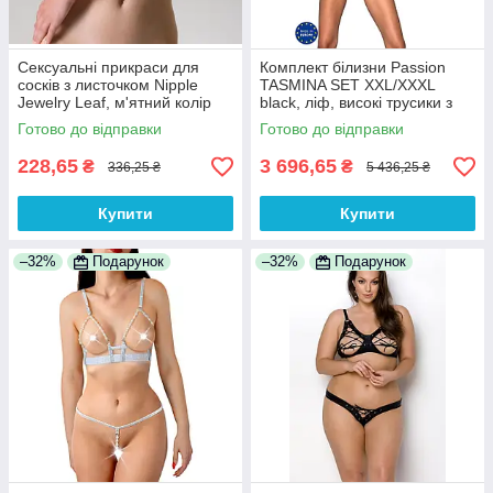
Сексуальні прикраси для
Комплект білизни Passion
сосків з листочком Nipple
TASMINA SET XXL/XXXL
Jewelry Leaf, м'ятний колір
black, ліф, високі трусики з
100% Анонімності
корсетом ззаду
Готово до відправки
Готово до відправки
228,65
3 696,65
₴
₴
336,25 ₴
5 436,25 ₴
Купити
Купити
–32%
Подарунок
–32%
Подарунок