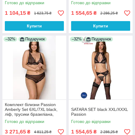
Анонімності
Готово до відправки
Готово до відправки
1 104,15
1 554,65
₴
₴
1 623,75 ₴
2 286,25 ₴
Купити
Купити
–32%
Подарунок
–32%
Подарунок
Комплект білизни Passion
Amberly Set 6XL/7XL black,
SATARA SET black XXL/XXXL
ліф, трусики бразиліана,
Passion
люрексова нитка
Готово до відправки
Готово до відправки
3 271,65
1 554,65
₴
₴
4 811,25 ₴
2 286,25 ₴