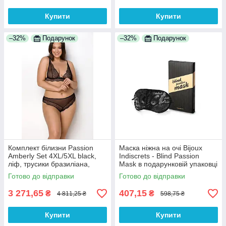
Купити
Купити
–32%
Подарунок
–32%
Подарунок
Комплект білизни Passion
Маска ніжна на очі Bijoux
Amberly Set 4XL/5XL black,
Indiscrets - Blind Passion
ліф, трусики бразиліана,
Mask в подарунковій упаковці
люрексова нитка
100% Анонімності
Готово до відправки
Готово до відправки
3 271,65
407,15
₴
₴
4 811,25 ₴
598,75 ₴
Купити
Купити