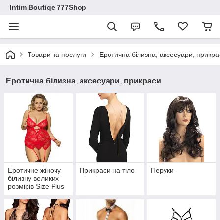
Intim Boutiqe 777Shop
Товари та послуги
Еротична білизна, аксесуари, прикра
Еротична білизна, аксесуари, прикраси
Еротичне жіночу
Прикраси на тіло
Перуки
білизну великих
розмірів Size Plus