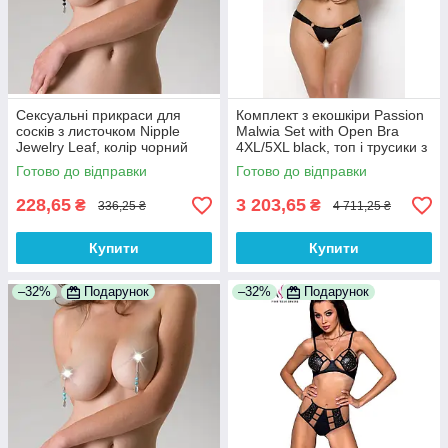
Сексуальні прикраси для
Комплект з екошкіри Passion
сосків з листочком Nipple
Malwia Set with Open Bra
Jewelry Leaf, колір чорний
4XL/5XL black, топ і трусики з
100% Анонімності
люверсами
Готово до відправки
Готово до відправки
228,65
3 203,65
₴
₴
336,25 ₴
4 711,25 ₴
Купити
Купити
–32%
Подарунок
–32%
Подарунок