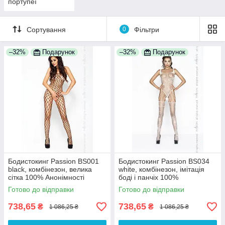
портупеї
Сортування
0
Фільтри
–32%
Подарунок
–32%
Подарунок
Бодистокинг Passion BS001
Бодистокинг Passion BS034
black, комбінезон, велика
white, комбінезон, імітація
сітка 100% Анонімності
боді і панчіх 100%
Анонімності
Готово до відправки
Готово до відправки
738,65
738,65
₴
₴
1 086,25 ₴
1 086,25 ₴