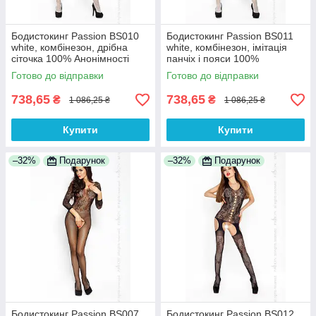
Бодистокинг Passion BS010
Бодистокинг Passion BS011
white, комбінезон, дрібна
white, комбінезон, імітація
сіточка 100% Анонімності
панчіх і пояси 100%
Анонімності
Готово до відправки
Готово до відправки
738,65
738,65
₴
₴
1 086,25 ₴
1 086,25 ₴
Купити
Купити
–32%
Подарунок
–32%
Подарунок
Бодистокинг Passion BS007
Бодистокинг Passion BS012