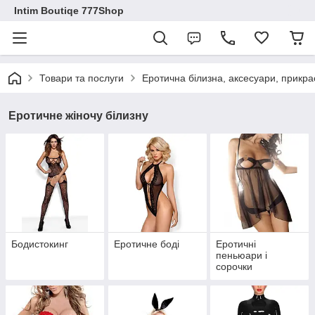
Intim Boutiqe 777Shop
Товари та послуги
Еротична білизна, аксесуари, прикра
Еротичне жіночу білизну
Бодистокинг
Еротичне боді
Еротичні
пеньюари і
сорочки