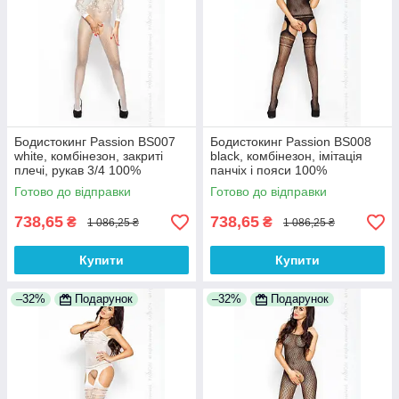
Бодистокинг Passion BS007
Бодистокинг Passion BS008
white, комбінезон, закриті
black, комбінезон, імітація
плечі, рукав 3/4 100%
панчіх і пояси 100%
Анонімності
Анонімності
Готово до відправки
Готово до відправки
738,65
738,65
₴
₴
1 086,25 ₴
1 086,25 ₴
Купити
Купити
–32%
Подарунок
–32%
Подарунок