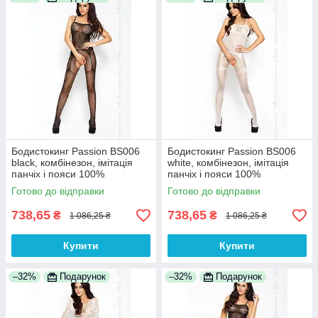
Бодистокинг Passion BS006
Бодистокинг Passion BS006
black, комбінезон, імітація
white, комбінезон, імітація
панчіх і пояси 100%
панчіх і пояси 100%
Анонімності
Анонімності
Готово до відправки
Готово до відправки
738,65
738,65
₴
₴
1 086,25 ₴
1 086,25 ₴
Купити
Купити
–32%
Подарунок
–32%
Подарунок