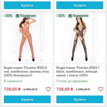
Купити
Купити
–32%
Подарунок
–32%
Подарунок
Бодистокинг Passion BS014
Бодистокинг Passion BS017
red, комбінезон, велика сітка
black, комбінезон, імітація
100% Анонімності
панчіх і пояси 100%
Анонімності
В наявності
Готово до відправки
738,65
738,65
₴
₴
1 086,25 ₴
1 086,25 ₴
Купити
Купити