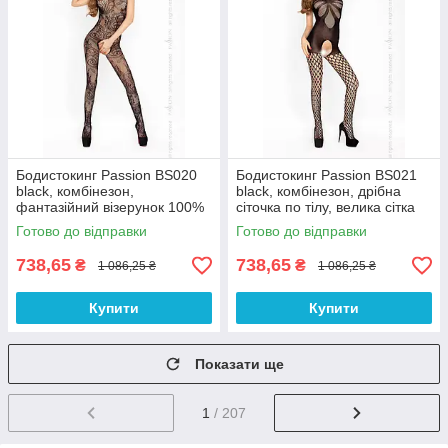
Бодистокинг Passion BS020
Бодистокинг Passion BS021
black, комбінезон,
black, комбінезон, дрібна
фантазійний візерунок 100%
сіточка по тілу, велика сітка
Анонімності
на ногах 100% Анонімності
Готово до відправки
Готово до відправки
738,65
738,65
₴
₴
1 086,25 ₴
1 086,25 ₴
Купити
Купити
Показати ще
1
/ 207