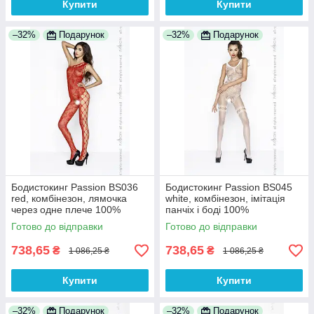
Купити
Купити
–32%
Подарунок
–32%
Подарунок
Бодистокинг Passion BS036
Бодистокинг Passion BS045
red, комбінезон, лямочка
white, комбінезон, імітація
через одне плече 100%
панчіх і боді 100%
Анонімності
Анонімності
Готово до відправки
Готово до відправки
738,65
738,65
₴
₴
1 086,25 ₴
1 086,25 ₴
Купити
Купити
–32%
Подарунок
–32%
Подарунок