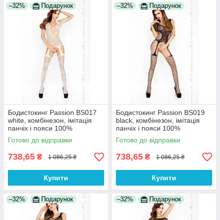
–32%
Подарунок
–32%
Подарунок
Бодистокинг Passion BS017
Бодистокинг Passion BS019
white, комбінезон, імітація
black, комбінезон, імітація
панчіх і пояси 100%
панчіх і пояси 100%
Анонімності
Анонімності
Готово до відправки
Готово до відправки
738,65
738,65
₴
₴
1 086,25 ₴
1 086,25 ₴
Купити
Купити
–32%
Подарунок
–32%
Подарунок