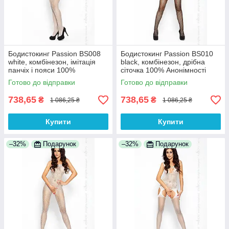
Бодистокинг Passion BS008
Бодистокинг Passion BS010
white, комбінезон, імітація
black, комбінезон, дрібна
панчіх і пояси 100%
сіточка 100% Анонімності
Анонімності
Готово до відправки
Готово до відправки
738,65
738,65
₴
₴
1 086,25 ₴
1 086,25 ₴
Купити
Купити
–32%
Подарунок
–32%
Подарунок