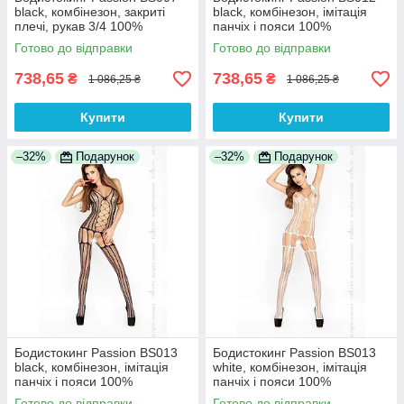
black, комбінезон, закриті
black, комбінезон, імітація
плечі, рукав 3/4 100%
панчіх і пояси 100%
Анонімності
Анонімності
Готово до відправки
Готово до відправки
738,65
738,65
₴
₴
1 086,25 ₴
1 086,25 ₴
Купити
Купити
–32%
Подарунок
–32%
Подарунок
Бодистокинг Passion BS013
Бодистокинг Passion BS013
black, комбінезон, імітація
white, комбінезон, імітація
панчіх і пояси 100%
панчіх і пояси 100%
Анонімності
Анонімності
Готово до відправки
Готово до відправки