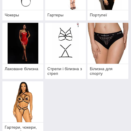
Чокеры
Гартеры
Портупеї
Лаковане білизна
Стрепи і білизна з
Білизна для
стреп
спорту
Гартери, чокери,