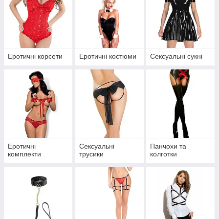
Еротичні корсети
Еротичні костюми
Сексуальні сукні
Еротичні
Сексуальні
Панчохи та
комплекти
трусики
колготки