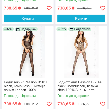
738,65
738,65
₴
₴
1 086,25 ₴
1 086,25 ₴
Купити
Купити
–32%
Подарунок
–32%
Подарунок
Бодистокинг Passion BS011
Бодистокинг Passion BS014
black, комбінезон, імітація
black, комбінезон, велика
панчіх і пояси 100%
сітка 100% Анонімності
Анонімності
Готово до відправки
Готово до відправки
738,65
738,65
₴
₴
1 086,25 ₴
1 086,25 ₴