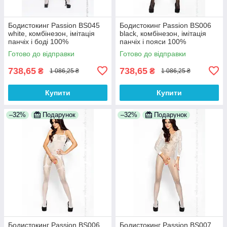
Бодистокинг Passion BS045
Бодистокинг Passion BS006
white, комбінезон, імітація
black, комбінезон, імітація
панчіх і боді 100%
панчіх і пояси 100%
Анонімності
Анонімності
Готово до відправки
Готово до відправки
738,65
738,65
₴
₴
1 086,25 ₴
1 086,25 ₴
Купити
Купити
–32%
Подарунок
–32%
Подарунок
Бодистокинг Passion BS006
Бодистокинг Passion BS007