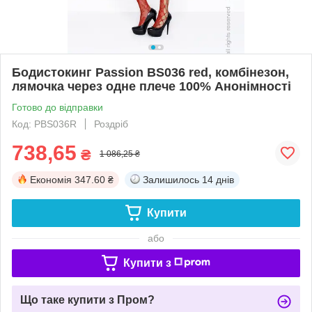
Бодистокинг Passion BS036 red, комбінезон,
лямочка через одне плече 100% Анонімності
Готово до відправки
Код: PBS036R
Роздріб
738,65
₴
1 086,25 ₴
Економія
347.60 ₴
Залишилось
14 днів
Купити
або
Купити з
Що таке купити з Пром?