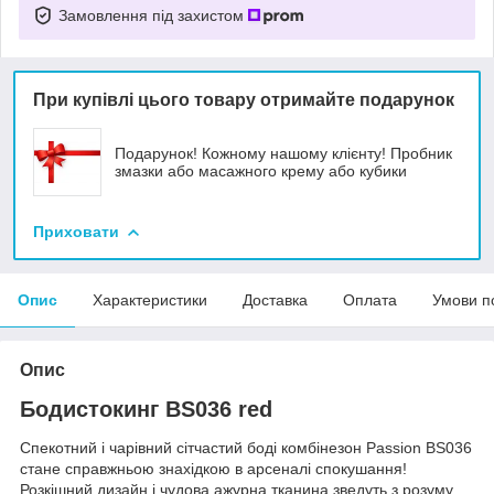
Замовлення під захистом
При купівлі цього товару отримайте подарунок
Подарунок! Кожному нашому клієнту! Пробник
змазки або масажного крему або кубики
Приховати
Опис
Характеристики
Доставка
Оплата
Умови п
Опис
Бодистокинг BS036 red
Спекотний і чарівний сітчастий боді комбінезон Passion BS036
стане справжньою знахідкою в арсеналі спокушання!
Розкішний дизайн і чудова ажурна тканина зведуть з розуму