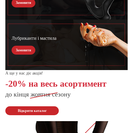
Замовити
Лубриканти і мастила
Замовити
А ще у нас діє акція!
-20% на весь асортимент
до кінця
жовтня
сезону
Відкрити каталог