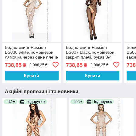
Бодистокинг Passion
Бодистокинг Passion
Боди
BS036 white, комбінезон,
BS007 black, комбінезон,
BS00
лямочка через одне плече
закриті плечі, рукав 3/4
закр
100% Анонімності
100% Анонімності
100%
738,65
738,65
738
₴
₴
1 086,25 ₴
1 086,25 ₴
Купити
Купити
Акційні пропозиції та новинки
–32%
Подарунок
–32%
Подарунок