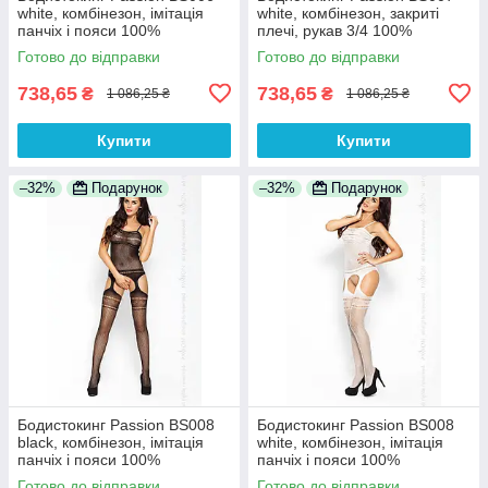
white, комбінезон, імітація
white, комбінезон, закриті
панчіх і пояси 100%
плечі, рукав 3/4 100%
Анонімності
Анонімності
Готово до відправки
Готово до відправки
738,65
738,65
₴
₴
1 086,25 ₴
1 086,25 ₴
Купити
Купити
–32%
Подарунок
–32%
Подарунок
Бодистокинг Passion BS008
Бодистокинг Passion BS008
black, комбінезон, імітація
white, комбінезон, імітація
панчіх і пояси 100%
панчіх і пояси 100%
Анонімності
Анонімності
Готово до відправки
Готово до відправки