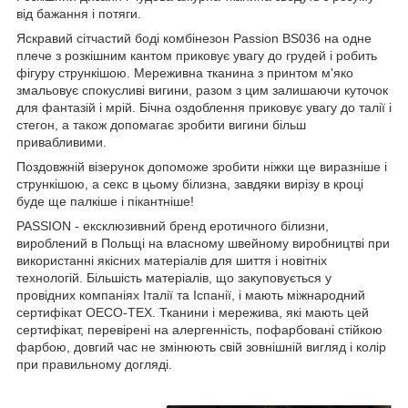
від бажання і потяги.
Яскравий сітчастий боді комбінезон Passion BS036 на одне
плече з розкішним кантом приковує увагу до грудей і робить
фігуру стрункішою. Мереживна тканина з принтом м'яко
змальовує спокусливі вигини, разом з цим залишаючи куточок
для фантазій і мрій. Бічна оздоблення приковує увагу до талії і
стегон, а також допомагає зробити вигини більш
привабливими.
Поздовжній візерунок допоможе зробити ніжки ще виразніше і
стрункішою, а секс в цьому білизна, завдяки вирізу в кроці
буде ще палкіше і пікантніше!
PASSION - ексклюзивний бренд еротичного білизни,
вироблений в Польщі на власному швейному виробництві при
використанні якісних матеріалів для шиття і новітніх
технологій. Більшість матеріалів, що закуповується у
провідних компаніях Італії та Іспанії, і мають міжнародний
сертифікат OECO-TEX. Тканини і мережива, які мають цей
сертифікат, перевірені на алергенність, пофарбовані стійкою
фарбою, довгий час не змінюють свій зовнішній вигляд і колір
при правильному догляді.