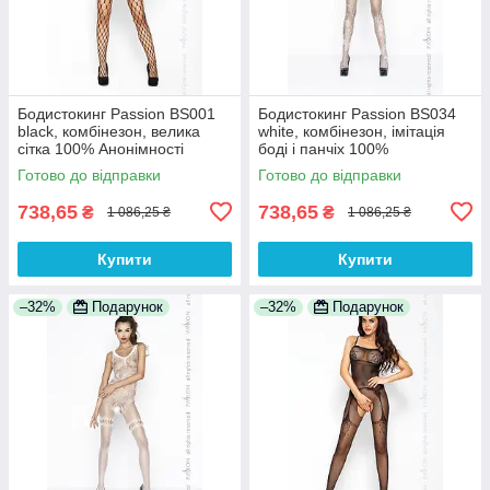
Бодистокинг Passion BS001
Бодистокинг Passion BS034
black, комбінезон, велика
white, комбінезон, імітація
сітка 100% Анонімності
боді і панчіх 100%
Анонімності
Готово до відправки
Готово до відправки
738,65
738,65
₴
₴
1 086,25 ₴
1 086,25 ₴
Купити
Купити
–32%
Подарунок
–32%
Подарунок