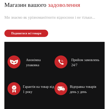
Магазин вашого
задоволення
Ми знаємо як урізноманітнити відносини і не тільки...
Подивитися всі товари
Анонімна
Прийом замовлень
упаковка
24/7
Гарантія на товар від
Відправка товарів
1 року
день у день