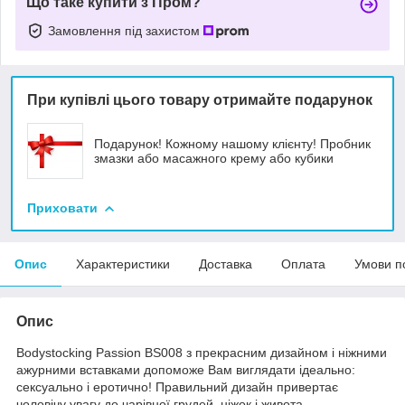
Що таке купити з Пром?
Замовлення під захистом
При купівлі цього товару отримайте подарунок
Подарунок! Кожному нашому клієнту! Пробник
змазки або масажного крему або кубики
Приховати
Опис
Характеристики
Доставка
Оплата
Умови п
Опис
B
odystocking Passion BS008 з прекрасним дизайном і ніжними
ажурними вставками допоможе Вам виглядати ідеально:
сексуально і еротично! Правильний дизайн привертає
чоловічу увагу до чарівної грудей, ніжок і живота,