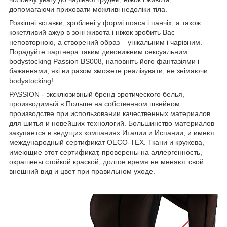
допомагаючи приховати можливі недоліки тіла.
Розкішні вставки, зроблені у формі пояса і панчіх, а також
кокетливий ажур в зоні живота і ніжок зробить Вас
неповторною, а створений образ – унікальним і чарівним.
Порадуйте партнера таким дивовижним сексуальним
bodystocking Passion BS008, наповніть його фантазіями і
бажаннями, які ви разом зможете реалізувати, не знімаючи
bodystocking!
PASSION - эксклюзивный бренд эротического белья,
производимый в Польше на собственном швейном
производстве при использовании качественных материалов
для шитья и новейших технологий. Большинство материалов
закупается в ведущих компаниях Италии и Испании, и имеют
международный сертификат OECO-TEX. Ткани и кружева,
имеющие этот сертификат, проверены на аллергенность,
окрашены стойкой краской, долгое время не меняют свой
внешний вид и цвет при правильном уходе.