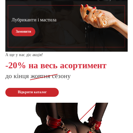
Лубриканти і мастила
Замовити
А ще у нас діє акція!
-20% на весь асортимент
до кінця
жовтня
сезону
Відкрити каталог