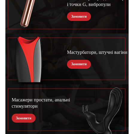
і точки G, вибропули
Замовити
Мастурбатори, штучні вагіни
Замовити
Масажери простати, анальні
стимулятори
Замовити