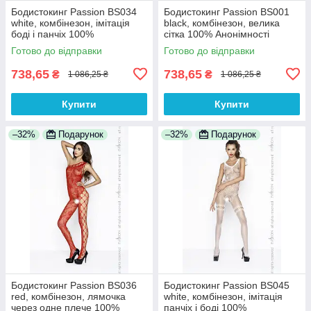
Бодистокинг Passion BS034
Бодистокинг Passion BS001
white, комбінезон, імітація
black, комбінезон, велика
боді і панчіх 100%
сітка 100% Анонімності
Анонімності
Готово до відправки
Готово до відправки
738,65
738,65
₴
₴
1 086,25 ₴
1 086,25 ₴
Купити
Купити
–32%
Подарунок
–32%
Подарунок
Бодистокинг Passion BS036
Бодистокинг Passion BS045
red, комбінезон, лямочка
white, комбінезон, імітація
через одне плече 100%
панчіх і боді 100%