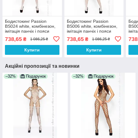
Бодистокинг Passion
Бодистокинг Passion
Боди
BS024 white, комбінезон,
BS006 white, комбінезон,
BS00
імітація панчіх і пояси
імітація панчіх і пояси
іміт
100% Анонімності
100% Анонімності
100%
738,65
738,65
738
₴
₴
1 086,25 ₴
1 086,25 ₴
Купити
Купити
Акційні пропозиції та новинки
–32%
Подарунок
–32%
Подарунок