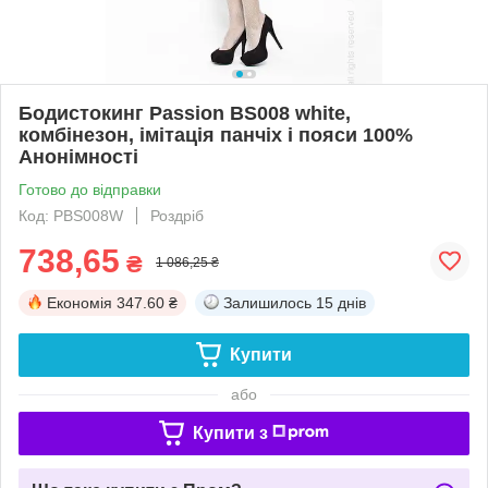
Бодистокинг Passion BS008 white,
комбінезон, імітація панчіх і пояси 100%
Анонімності
Готово до відправки
Код: PBS008W
Роздріб
738,65
₴
1 086,25 ₴
Економія
347.60 ₴
Залишилось
15 днів
Купити
або
Купити з