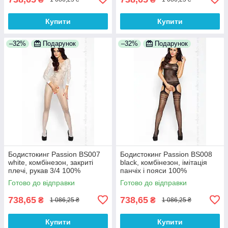
Купити
Купити
–32%
Подарунок
–32%
Подарунок
Бодистокинг Passion BS007
Бодистокинг Passion BS008
white, комбінезон, закриті
black, комбінезон, імітація
плечі, рукав 3/4 100%
панчіх і пояси 100%
Анонімності
Анонімності
Готово до відправки
Готово до відправки
738,65
738,65
₴
₴
1 086,25 ₴
1 086,25 ₴
Купити
Купити