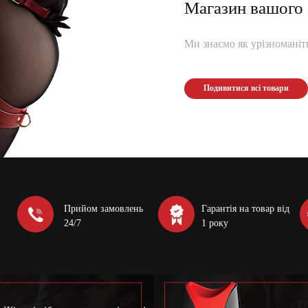
Магазин вашого
Ми знаємо як урізноманітн
Подивитися всі товари
Прийом замовлень
Гарантія на товар від
24/7
1 року