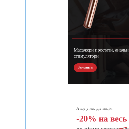
Масажери простати, анальн
стимулятори
Замовити
А ще у нас діє акція!
-20% на весь
до кінця
жовтня
се