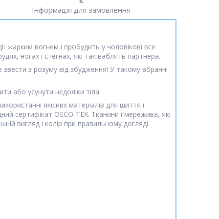
Інформація для замовлення
ї жарким вогнем і пробудить у чоловікові все
удях, ногах і стегнах, які так ваблять партнера.
звести з розуму від збудження! У такому вбранні
ти або усунути недоліки тіла.
користанні якісних матеріалів для шиття і
родний сертифікат OECO-TEX. Тканини і мережива, які
шній вигляд і колір при правильному догляді.