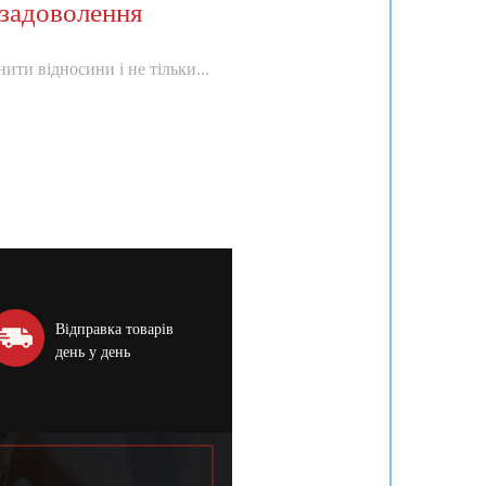
задоволення
ити відносини і не тільки...
Відправка товарів
день у день