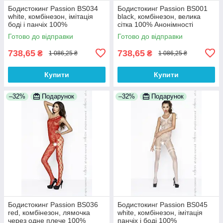
Бодистокинг Passion BS034
Бодистокинг Passion BS001
white, комбінезон, імітація
black, комбінезон, велика
боді і панчіх 100%
сітка 100% Анонімності
Анонімності
Готово до відправки
Готово до відправки
738,65
738,65
₴
₴
1 086,25 ₴
1 086,25 ₴
Купити
Купити
–32%
Подарунок
–32%
Подарунок
Бодистокинг Passion BS036
Бодистокинг Passion BS045
red, комбінезон, лямочка
white, комбінезон, імітація
через одне плече 100%
панчіх і боді 100%