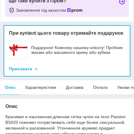
Що таке купити з Пром?
Замовлення під захистом
При купівлі цього товару отримайте подарунок
Подарунок! Кожному нашому клієнту! Пробник
змазки або масажного крему або кубики
Приховати
Опис
Характеристики
Доставка
Оплата
Умови п
Опис
Красив
ая
и изысканн
ая,
длинн
ая
сетка чулок на тело Passion
BS020
поможет почувствовать себя еще более сексуальной,
желанной и раскованной. Утонченное кружево придает
создаваемому уникальному образу невинности и