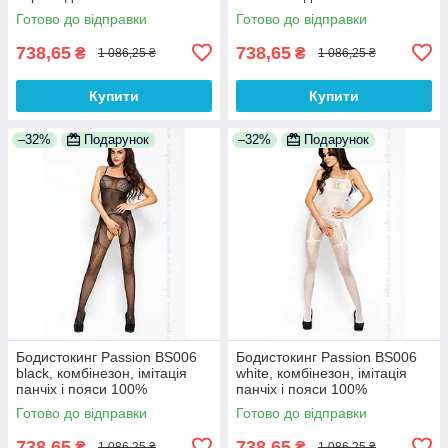
Анонімності
Анонімності
Готово до відправки
Готово до відправки
738,65
738,65
₴
₴
1 086,25 ₴
1 086,25 ₴
Купити
Купити
–32%
Подарунок
–32%
Подарунок
Бодистокинг Passion BS006
Бодистокинг Passion BS006
black, комбінезон, імітація
white, комбінезон, імітація
панчіх і пояси 100%
панчіх і пояси 100%
Анонімності
Анонімності
Готово до відправки
Готово до відправки
738,65
738,65
₴
₴
1 086,25 ₴
1 086,25 ₴