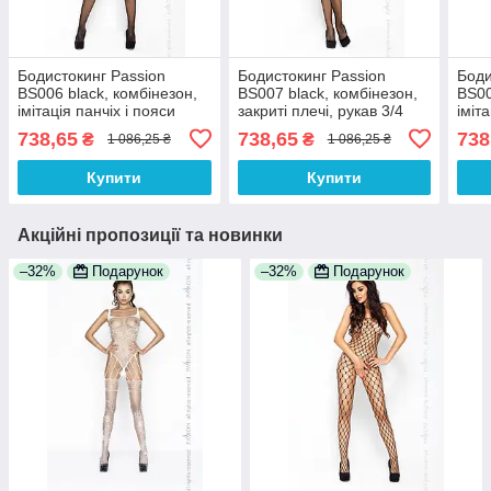
Бодистокинг Passion
Бодистокинг Passion
Боди
BS006 black, комбінезон,
BS007 black, комбінезон,
BS00
імітація панчіх і пояси
закриті плечі, рукав 3/4
іміт
100% Анонімності
100% Анонімності
100%
738,65
738,65
738
₴
₴
1 086,25 ₴
1 086,25 ₴
Купити
Купити
Акційні пропозиції та новинки
–32%
Подарунок
–32%
Подарунок