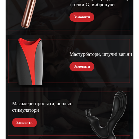
і точки G, вибропули
Замовити
Мастурбатори, штучні вагіни
Замовити
Масажери простати, анальні
стимулятори
Замовити