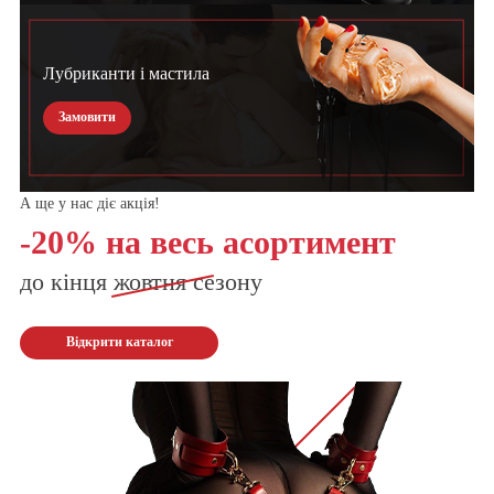
Лубриканти і мастила
Замовити
А ще у нас діє акція!
-20% на весь асортимент
до кінця
жовтня
сезону
Відкрити каталог