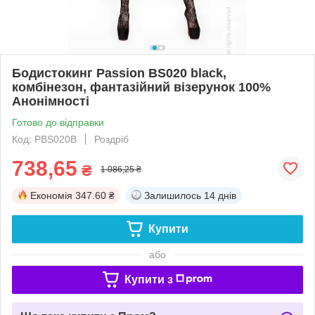
Бодистокинг Passion BS020 black,
комбінезон, фантазійний візерунок 100%
Анонімності
Готово до відправки
Код: PBS020B
Роздріб
738,65
₴
1 086,25 ₴
Економія
347.60 ₴
Залишилось
14 днів
Купити
або
Купити з