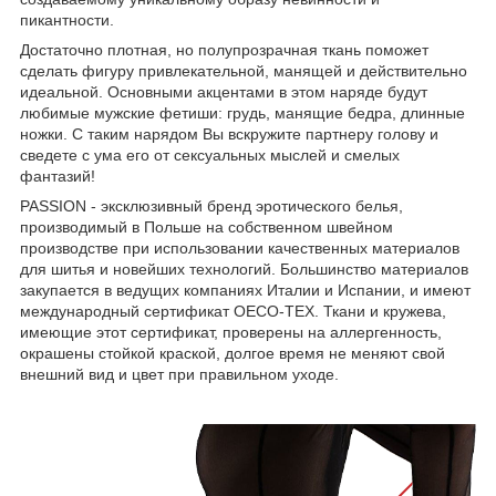
пикантности.
Достаточно плотная, но полупрозрачная ткань поможет
сделать фигуру привлекательной, манящей и действительно
идеальной. Основными акцентами в этом наряде будут
любимые мужские фетиши: грудь, манящие бедра, длинные
ножки. С таким нарядом Вы вскружите партнеру голову и
сведете с ума его от сексуальных мыслей и смелых
фантазий!
PASSION - эксклюзивный бренд эротического белья,
производимый в Польше на собственном швейном
производстве при использовании качественных материалов
для шитья и новейших технологий. Большинство материалов
закупается в ведущих компаниях Италии и Испании, и имеют
международный сертификат OECO-TEX. Ткани и кружева,
имеющие этот сертификат, проверены на аллергенность,
окрашены стойкой краской, долгое время не меняют свой
внешний вид и цвет при правильном уходе.