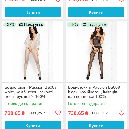
Купити
Купити
–32%
Подарунок
–32%
Подарунок
Бодистокинг Passion BS007
Бодистокинг Passion BS008
white, комбінезон, закриті
black, комбінезон, імітація
плечі, рукав 3/4 100%
панчіх і пояси 100%
Анонімності
Анонімності
Готово до відправки
Готово до відправки
738,65
738,65
₴
₴
1 086,25 ₴
1 086,25 ₴
Купити
Купити