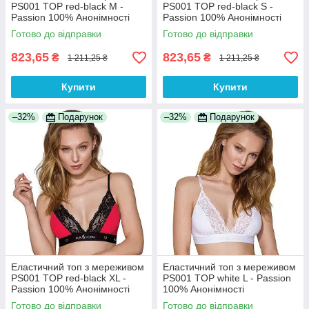
PS001 TOP red-black M -
PS001 TOP red-black S -
Passion 100% Анонімності
Passion 100% Анонімності
Готово до відправки
Готово до відправки
823,65
823,65
₴
₴
1 211,25 ₴
1 211,25 ₴
Купити
Купити
–32%
Подарунок
–32%
Подарунок
Еластичний топ з мереживом
Еластичний топ з мереживом
PS001 TOP red-black XL -
PS001 TOP white L - Passion
Passion 100% Анонімності
100% Анонімності
Готово до відправки
Готово до відправки