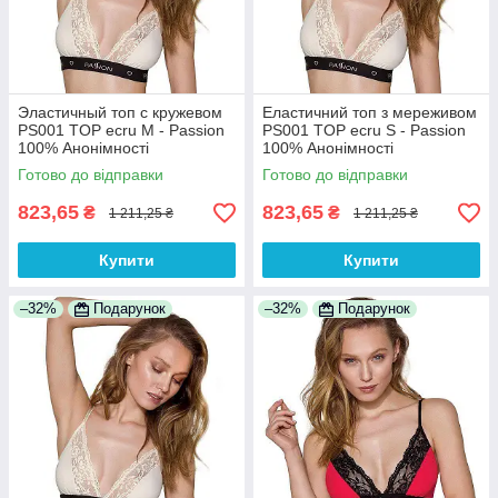
Эластичный топ с кружевом
Еластичний топ з мереживом
PS001 TOP ecru M - Passion
PS001 TOP ecru S - Passion
100% Анонімності
100% Анонімності
Готово до відправки
Готово до відправки
823,65
823,65
₴
₴
1 211,25 ₴
1 211,25 ₴
Купити
Купити
–32%
Подарунок
–32%
Подарунок