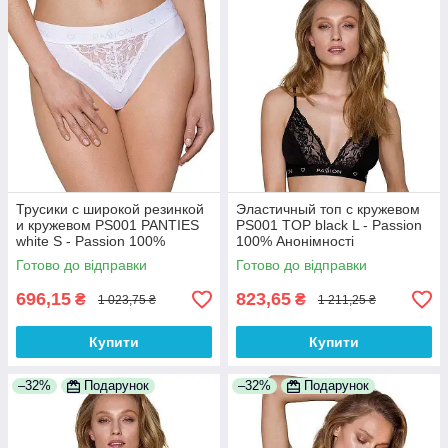
Трусики с широкой резинкой
Эластичный топ с кружевом
и кружевом PS001 PANTIES
PS001 TOP black L - Passion
white S - Passion 100%
100% Анонімності
Анонімності
Готово до відправки
Готово до відправки
696,15
823,65
₴
₴
1 023,75 ₴
1 211,25 ₴
Купити
Купити
–32%
Подарунок
–32%
Подарунок