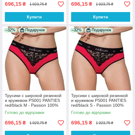
696,15
696,15
₴
₴
1 023,75 ₴
1 023,75 ₴
Купити
Купити
–32%
Подарунок
–32%
Подарунок
Трусики с широкой резинкой
Трусики с широкой резинкой
и кружевом PS001 PANTIES
и кружевом PS001 PANTIES
red/black M - Passion 100%
red/black S - Passion 100%
Анонімності
Анонімності
Готово до відправки
Готово до відправки
696,15
696,15
₴
₴
1 023,75 ₴
1 023,75 ₴