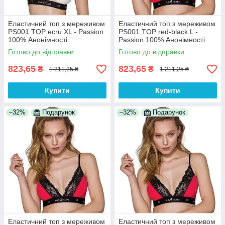
Еластичний топ з мереживом
Еластичний топ з мереживом
PS001 TOP ecru XL - Passion
PS001 TOP red-black L -
100% Анонімності
Passion 100% Анонімності
Готово до відправки
Готово до відправки
823,65
823,65
₴
₴
1 211,25 ₴
1 211,25 ₴
Купити
Купити
–32%
Подарунок
–32%
Подарунок
Еластичний топ з мереживом
Еластичний топ з мереживом