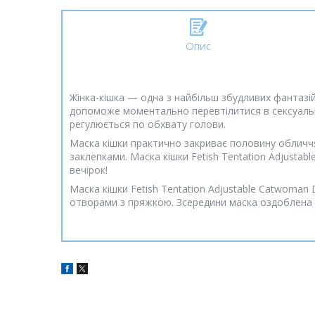
Опис
Жінка-кішка — одна з найбільш збудливих фантазій
допоможе моментально перевтілитися в сексуальну 
регулюється по обхвату голови.
Маска кішки практично закриває половину обличчя.
заклепками. Маска кішки Fetish Tentation Adjusta
вечірок!
Маска кішки Fetish Tentation Adjustable Catwoman
отворами з пряжкою. Зсередини маска оздоблена 