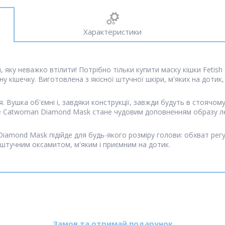
Характеристики
, яку неважко втілити! Потрібно тільки купити маску кішки Fetis
кішечку. Виготовлена з якісної штучної шкіри, м'яких на дотик
 Вушка об'ємні і, завдяки конструкції, завжди будуть в стоячому
ble Catwoman Diamond Mask стане чудовим доповненням образу ле
 Diamond Mask підійде для будь-якого розміру голови: обхват рег
штучним оксамитом, м'яким і приємним на дотик.
Замов та отримай подарунок