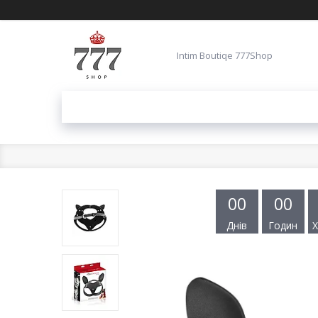
Intim Boutiqe 777Shop
0
0
0
0
Днів
Годин
Х