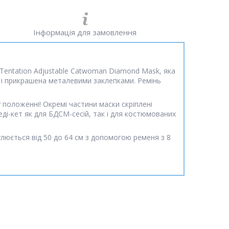
Інформація для замовлення
h Tentation Adjustable Catwoman Diamond Mask, яка
, і прикрашена металевими заклепками. Ремінь
 положенні! Окремі частини маски скріплені
ді-кет як для БДСМ-сесій, так і для костюмованих
улюється від 50 до 64 см з допомогою ременя з 8