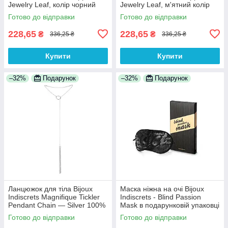
Jewelry Leaf, колір чорний
Jewelry Leaf, м'ятний колір
100% Анонімності
100% Анонімності
Готово до відправки
Готово до відправки
228,65
228,65
₴
₴
336,25 ₴
336,25 ₴
Купити
Купити
–32%
Подарунок
–32%
Подарунок
Ланцюжок для тіла Bijoux
Маска ніжна на очі Bijoux
Indiscrets Magnifique Tickler
Indiscrets - Blind Passion
Pendant Chain — Silver 100%
Mask в подарунковій упаковці
Анонімності
100% Анонімності
Готово до відправки
Готово до відправки