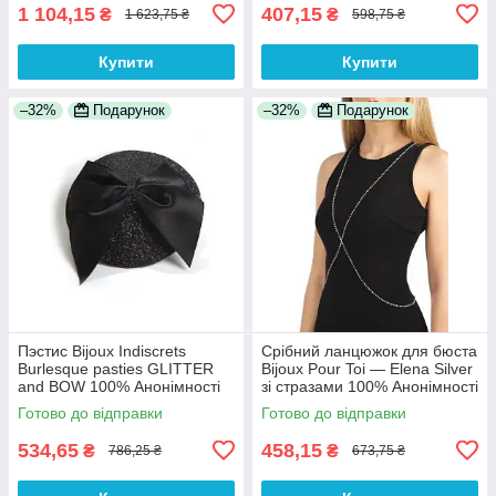
1 104,15
407,15
₴
₴
1 623,75 ₴
598,75 ₴
Купити
Купити
–32%
Подарунок
–32%
Подарунок
Пэстис Bijoux Indiscrets
Срібний ланцюжок для бюста
Burlesque pasties GLITTER
Bijoux Pour Toi — Elena Silver
and BOW 100% Анонімності
зі стразами 100% Анонімності
Готово до відправки
Готово до відправки
534,65
458,15
₴
₴
786,25 ₴
673,75 ₴