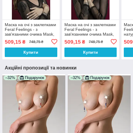
Маска на очі з заклепками
Маска на очі з заклепками
Маск
Feral Feelings - з
Feral Feelings - з
Feel
зав'язаними очима Mask,
зав'язаними очима Mask,
нату
натуральна шкіра,
натуральна шкіра, біла
100%
509,15
509,15
509
₴
₴
748,75 ₴
748,75 ₴
червона 100% Анонімності
100% Анонімності
Купити
Купити
Акційні пропозиції та новинки
–32%
Подарунок
–32%
Подарунок