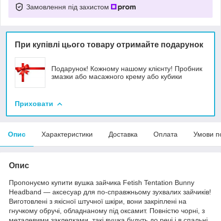
Замовлення під захистом
При купівлі цього товару отримайте подарунок
Подарунок! Кожному нашому клієнту! Пробник
змазки або масажного крему або кубики
Приховати
Опис
Характеристики
Доставка
Оплата
Умови п
Опис
Пропонуємо купити вушка зайчика Fetish Tentation Bunny
Headband — аксесуар для по-справжньому зухвалих зайчиків!
Виготовлені з якісної штучної шкіри, вони закріплені на
гнучкому обручі, обладнаному під оксамит. Повністю чорні, з
металевими заклепками, такі вушка будуть до речі і в спальні,