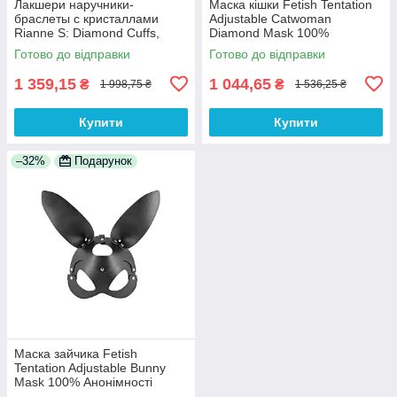
Лакшери наручники-
Маска кішки Fetish Tentation
браслеты с кристаллами
Adjustable Catwoman
Rianne S: Diamond Cuffs,
Diamond Mask 100%
подарочная упаковка 100%
Анонімності
Готово до відправки
Готово до відправки
Анонімності
1 359,15
1 044,65
₴
₴
1 998,75 ₴
1 536,25 ₴
Купити
Купити
–32%
Подарунок
Маска зайчика Fetish
Tentation Adjustable Bunny
Mask 100% Анонімності