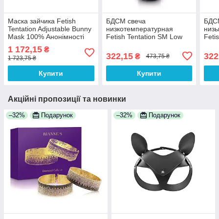
Маска зайчика Fetish
БДСМ cвеча
БДСМ
Tentation Adjustable Bunny
низкотемпературная
низь
Mask 100% Анонімності
Fetish Tentation SM Low
Feti
Temperature Candle Black
Temp
1 172,15
₴
100% Анонімності
100%
322,15
322
₴
473,75 ₴
1 723,75 ₴
Купити
Купити
Акційні пропозиції та новинки
–32%
Подарунок
–32%
Подарунок