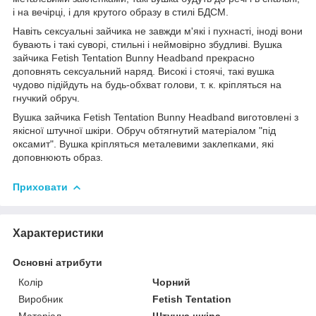
і на вечірці, і для крутого образу в стилі БДСМ.
Навіть сексуальні зайчика не завжди м'які і пухнасті, іноді вони
бувають і такі суворі, стильні і неймовірно збудливі. Вушка
зайчика Fetish Tentation Bunny Headband прекрасно
доповнять сексуальний наряд. Високі і стоячі, такі вушка
чудово підійдуть на будь-обхват голови, т. к. кріпляться на
гнучкий обруч.
Вушка зайчика Fetish Tentation Bunny Headband виготовлені з
якісної штучної шкіри. Обруч обтягнутий матеріалом "під
оксамит". Вушка кріпляться металевими заклепками, які
доповнюють образ.
Приховати
Характеристики
Основні атрибути
Колір
Чорний
Виробник
Fetish Tentation
Матеріал
Штучна шкіра