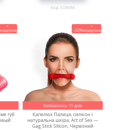
SO6690
–32%
Залишилось 15 днів
ме губ
Капелюх Палиця, силікон і
зовый
натуральна шкіра, Art of Sex —
Gag Stick Silicon, Червоний