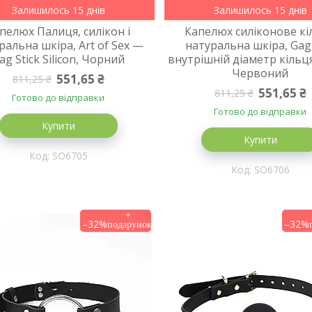
Залишилось 15 днів
Залишилось 15 днів
пелюх Палиця, силікон і
Капелюх силіконове кі
ральна шкіра, Art of Sex —
натуральна шкіра, Gag
ag Stick Silicon, Чорний
внутрішній діаметр кільц
Червоний
551,65 ₴
811,25 ₴
551,65 ₴
811,25 ₴
Готово до відправки
Готово до відправки
Купити
Купити
SO6705
SO6706
–32%
–32%