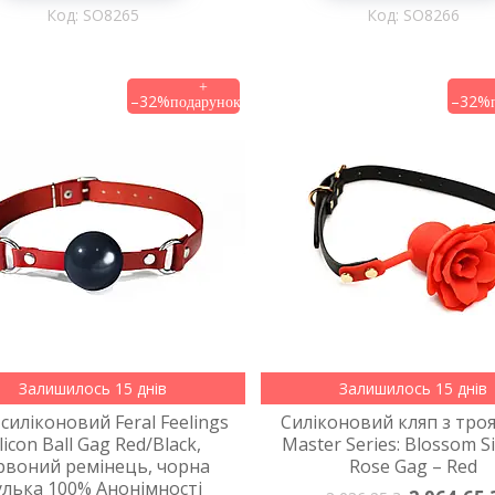
SO8265
SO8266
–32%
–32%
Залишилось 15 днів
Залишилось 15 днів
 силіконовий Feral Feelings
Силіконовий кляп з тр
ilicon Ball Gag Red/Black,
Master Series: Blossom Si
рвоний ремінець, чорна
Rose Gag – Red
улька 100% Анонімності