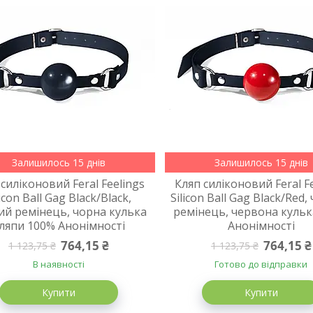
Залишилось 15 днів
Залишилось 15 днів
 силіконовий Feral Feelings
Кляп силіконовий Feral F
licon Ball Gag Black/Black,
Silicon Ball Gag Black/Red
ий ремінець, чорна кулька
ремінець, червона кульк
ляпи 100% Анонімності
Анонімності
764,15 ₴
764,15 ₴
1 123,75 ₴
1 123,75 ₴
В наявності
Готово до відправки
Купити
Купити