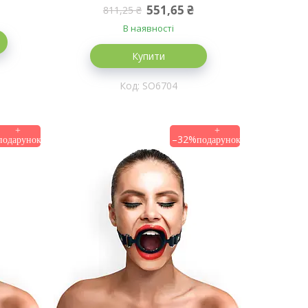
551,65 ₴
811,25 ₴
В наявності
Купити
SO6704
–32%