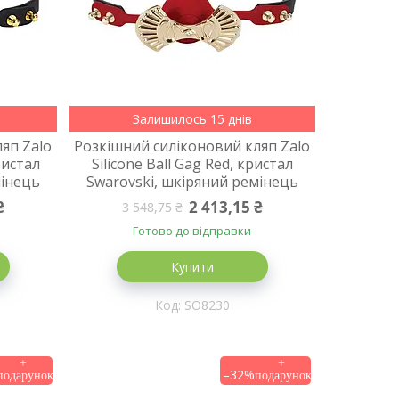
Залишилось 15 днів
яп Zalo
Розкішний силіконовий кляп Zalo
кристал
Silicone Ball Gag Red, кристал
мінець
Swarovski, шкіряний ремінець
₴
2 413,15 ₴
3 548,75 ₴
Готово до відправки
Купити
SO8230
–32%