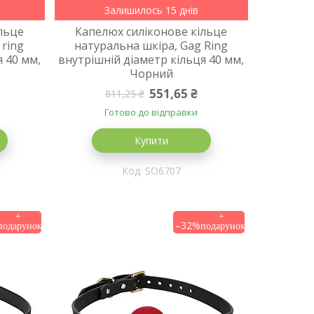
Залишилось 15 днів
льце
Капелюх силіконове кільце
 ring
натуральна шкіра, Gag Ring
я 40 мм,
внутрішній діаметр кільця 40 мм,
Чорний
551,65 ₴
811,25 ₴
Готово до відправки
Купити
SO6707
–32%