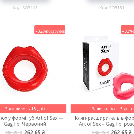
SO5148
SO5151
–32%
–32%
Залишилось 15 днів
Залишилось 15 днів
юх у формі губ Art of Sex —
Кляп-расширитель в фор
Gag lip, Червоний
Art of Sex – Gag lip, ро
262,65 ₴
262,65 ₴
386,25 ₴
386,25 ₴