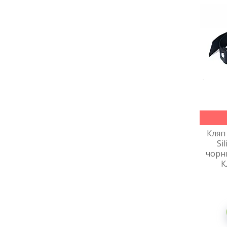
Кляп
Si
чорн
К