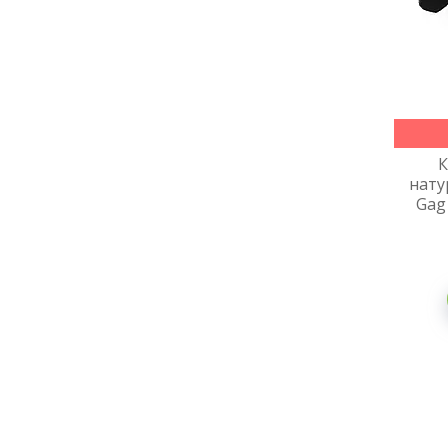
К
нату
Gag