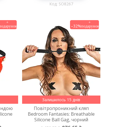
SO8267
–32%
Залишилось 15 днів
ояндою
Повітропроникний кляп
licone
Bedroom Fantasies: Breathable
Silicone Ball Gag, чорний