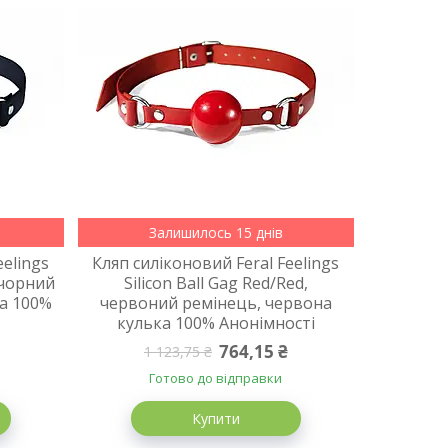
Залишилось 15 днів
eelings
Кляп силіконовий Feral Feelings
, чорний
Silicon Ball Gag Red/Red,
а 100%
червоний ремінець, червона
кулька 100% Анонімності
764,15 ₴
1 123,75 ₴
Готово до відправки
Купити