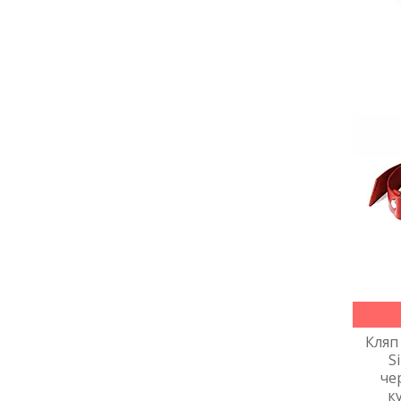
Кляп
S
че
к