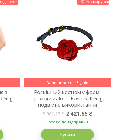
–32%
Залишилось 15 днів
я з
Розкішний костюм у формі
d Gag
троянди Zalo — Rose Ball Gag,
подвійне використання
2 421,65 ₴
3 561,25 ₴
Готово до відправки
Купити