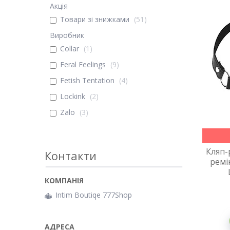
Акція
Товари зі знижками
51
Виробник
Collar
1
Feral Feelings
9
Fetish Tentation
4
Lockink
2
Zalo
3
Кляп-
Контакти
ремі
Intim Boutiqe 777Shop