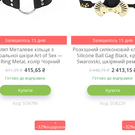
Залишилось 15 днів
Залишилось 15 днів
ляп Металеве кільце з
Розкішний силіконовий кл
ральної шкіри Art of Sex —
Silicone Ball Gag Black, 
 Ring Metal, колір Чорний
Swarovski, шкіряний ре
415,65 ₴
2 413,15 
611,25 ₴
3 548,75 ₴
Готово до відправки
Готово до відправки
Купити
Купити
SO6790
SO8229
–32%
–32%