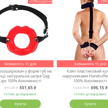
–32%
–32%
Залишилось 15 днів
Залишилось 15 днів
розширювач у формі губ на
Кляп пластиковий кул
нці, натуральна шкіра Gag
наручниками Handcuffe
Lips 100% Анонімності
100% Анонімності
551,65 ₴
696,15 ₴
811,25 ₴
1 023,75 ₴
Готово до відправки
Готово до відправки
Купити
Купити