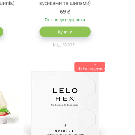
шипів)
вусиками та шипами)
69 ₴
Готово до відправки
Купити
SX3351
–32%