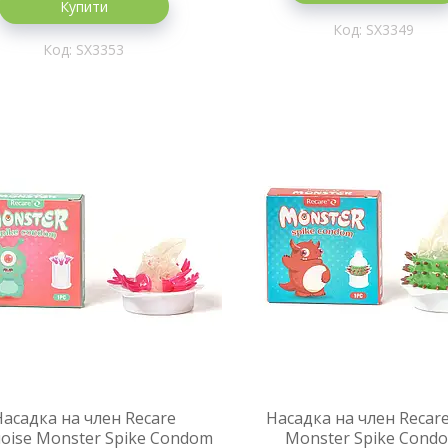
Купити
SX3349
SX3353
Насадка на член Recare
Насадка на член Recar
oise Monster Spike Condom
Monster Spike Cond