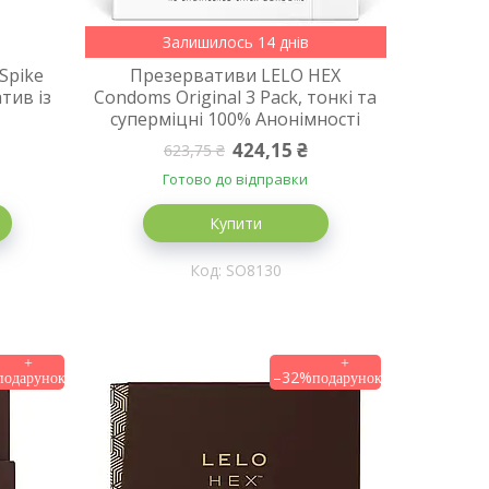
Залишилось 14 днів
Spike
Презервативи LELO HEX
тив із
Condoms Original 3 Pack, тонкі та
суперміцні 100% Анонімності
424,15 ₴
623,75 ₴
Готово до відправки
Купити
SO8130
–32%