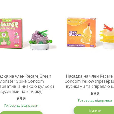
адка на член Recare Green
Насадка на член Recare 
Monster Spike Condom
Condom Yellow (презерв
ерватив із низкою кульок і
вусиками та спіраллю ш
вусиками на кінчику)
69 ₴
69 ₴
Готово до відправки
Готово до відправки
Купити