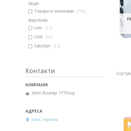
Акція
Товари зі знижками
110
П
Виробник
Lelo
11
ONE
91
Satisfyer
12
Контакти
Intim Boutiqe 777Shop
Київ, Україна