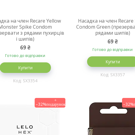
дка на член Recare Yellow
Насадка на член Recare 
Monster Spike Condom
Condom Green (презерва
зервати з рядами пухирців
рядами шипів)
і шипів)
69 ₴
69 ₴
Готово до відправки
Готово до відправки
Купити
Купити
SX3357
SX3354
–32%
–32%