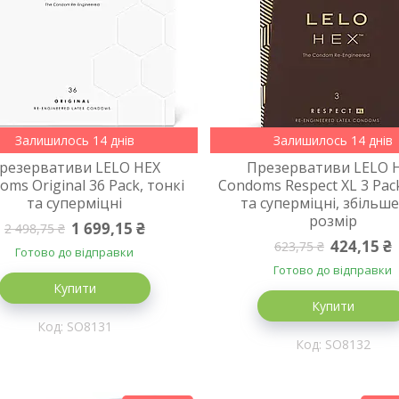
Залишилось 14 днів
Залишилось 14 днів
резервативи LELO HEX
Презервативи LELO 
oms Original 36 Pack, тонкі
Condoms Respect XL 3 Pack
та суперміцні
та суперміцні, збільш
розмір
1 699,15 ₴
2 498,75 ₴
424,15 ₴
623,75 ₴
Готово до відправки
Готово до відправки
Купити
Купити
SO8131
SO8132