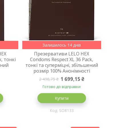
Залишилось 14 днів
HEX
Презервативи LELO HEX
, тонкі
Condoms Respect XL 36 Pack,
ений
тонкі та суперміцні, збільшений
розмір 100% Анонімності
1 699,15 ₴
2 498,75 ₴
Готово до відправки
Купити
SO8133