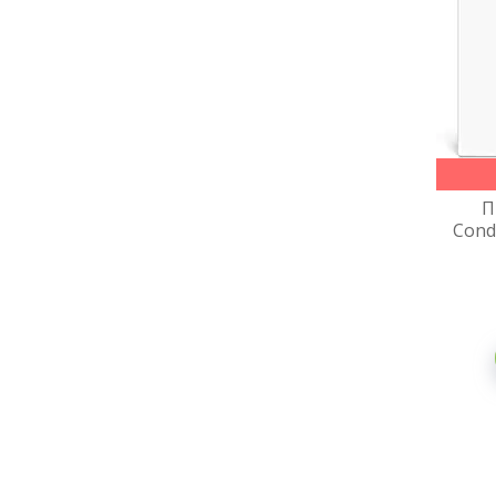
П
Cond