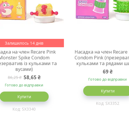
Залишилось 14 днів
адка на член Recare Pink
Насадка на член Recare 
Monster Spike Condom
Condom Pink (презерват
езерватив із кульками та
кульками та рядами ш
вусами)
69 ₴
58,65 ₴
86,25 ₴
Готово до відправки
Готово до відправки
Купити
Купити
SX3352
SX3340