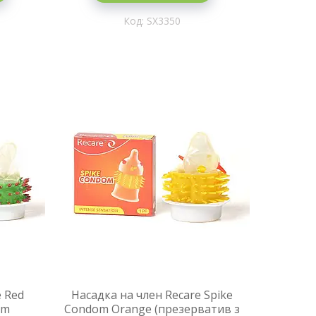
SX3350
e Red
Насадка на член Recare Spike
om
Condom Orange (презерватив з