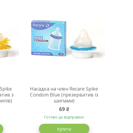
Spike
Насадка на член Recare Spike
атив з
Condom Blue (презерватив із
ипів)
шипами)
69 ₴
Готово до відправки
Купити