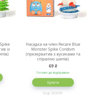
Spike
Насадка на член Recare Blue
ив із
Monster Spike Condom
ипів)
(презерватив з вусиками та
спіраллю шипів)
69 ₴
Готово до відправки
Купити
SX3341