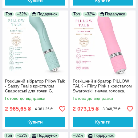
Купити
Купити
Топ
–32%
Подарунок
Топ
–32%
Подарунок
Розкішний вібратор Pillow Talk
Розкішний вібратор PILLOW
- Sassy Teal з кристалом
TALK - Flirty Pink з кристалом
Сваровські для точки G,
Swarovski, гнучка головка,
подарункова упаковка,
USB-кабель в комплекті
Готово до відправки
Готово до відправки
м'який силікон, USB-кабель
2 965,65
2 073,15
₴
₴
4 361,25 ₴
3 048,75 ₴
Купити
Купити
Топ
–32%
Подарунок
–32%
Подарунок