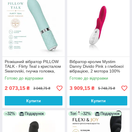
Розкішний вібратор PILLOW
Вібратор-кролик Mystim
TALK - Flirty Teal з кристалом
Danny Divido Pink з глибокої
Swarovski, гнучка головка,
вібрацією, 2 мотора 100%
USB-кабель в комплекті
Анонімності
Готово до відправки
Готово до відправки
2 073,15
3 909,15
₴
₴
3 048,75 ₴
5 748,75 ₴
Купити
Купити
–32%
Подарунок
Топ
–32%
Подарунок