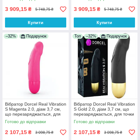
3 909,15
3 909,15
₴
₴
5 748,75 ₴
5 748,75 ₴
Купити
Купити
–32%
Подарунок
Топ
–32%
Подарунок
Вібратор Dorcel Real Vibration
Вібратор Dorcel Real Vibration
S Magenta 2.0, діам 3,7 см,
S Gold 2.0, діам 3,7 см, що
що перезаряджається, для
перезаряджається, для точки
точки G, водостійкий 100%
G, водостійкий, шовковистий
Готово до відправки
Готово до відправки
Анонімності
силікон
2 107,15
2 107,15
₴
₴
3 098,75 ₴
3 098,75 ₴