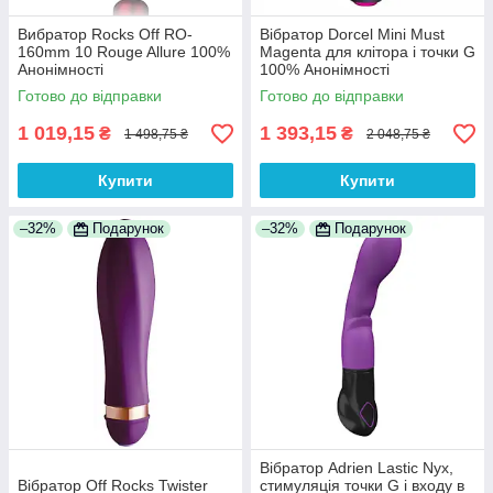
Вибратор Rocks Off RO-
Вібратор Dorcel Mini Must
160mm 10 Rouge Allure 100%
Magenta для клітора і точки G
Анонімності
100% Анонімності
Готово до відправки
Готово до відправки
1 019,15
1 393,15
₴
₴
1 498,75 ₴
2 048,75 ₴
Купити
Купити
–32%
Подарунок
–32%
Подарунок
Вібратор Adrien Lastic Nyx,
Вібратор Off Rocks Twister
стимуляція точки G і входу в