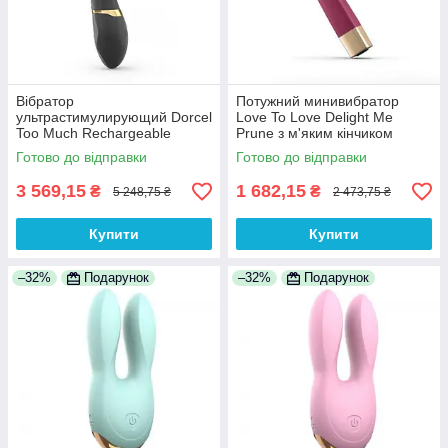
Вібратор
Потужний минивибратор
ультрастимулирующий Dorcel
Love To Love Delight Me
Too Much Rechargeable
Prune з м'яким кінчиком
Black, гнучкий і потужний, 3
100% Анонімності
Готово до відправки
Готово до відправки
вибромотора 100%
Анонімності
3 569,15
1 682,15
₴
₴
5 248,75 ₴
2 473,75 ₴
Купити
Купити
–32%
Подарунок
–32%
Подарунок