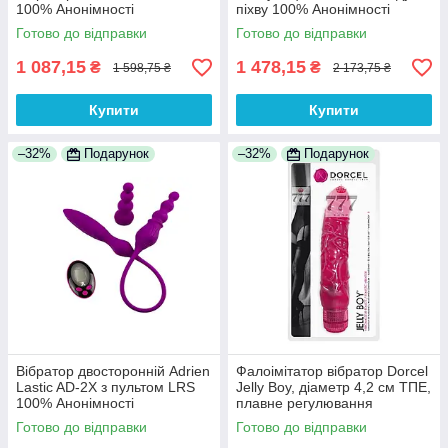
100% Анонімності
піхву 100% Анонімності
Готово до відправки
Готово до відправки
1 087,15
1 478,15
₴
₴
1 598,75 ₴
2 173,75 ₴
Купити
Купити
–32%
Подарунок
–32%
Подарунок
Вібратор двосторонній Adrien
Фалоімітатор вібратор Dorcel
Lastic AD-2X з пультом LRS
Jelly Boy, діаметр 4,2 см ТПЕ,
100% Анонімності
плавне регулювання
потужності вібрації 100%
Готово до відправки
Готово до відправки
Анонімності