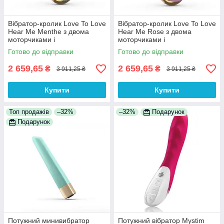
Вібратор-кролик Love To Love
Вібратор-кролик Love To Love
Hear Me Menthe з двома
Hear Me Rose з двома
моторчиками і
моторчиками і
різнокольорова LED-
різнокольорова LED-
Готово до відправки
Готово до відправки
підсвічуванням 100%
підсвічуванням 100%
Анонімності
Анонімності
2 659,65
2 659,65
₴
₴
3 911,25 ₴
3 911,25 ₴
Купити
Купити
Топ продажів
–32%
–32%
Подарунок
Подарунок
Потужний минивибратор
Потужний вібратор Mystim