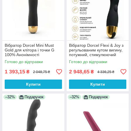
Вібратор Dorcel Mini Must
Вібратор Dorcel Flexi & Joy з
Gold для клітора і точки G
регульованим кутом вигину,
100% Анонімності
потужний, стимулюючий
рельєф, 2 мотора 100%
Готово до відправки
Готово до відправки
Анонімності
1 393,15
2 948,65
₴
₴
2 048,75 ₴
4 336,25 ₴
Купити
Купити
–32%
Подарунок
–32%
Подарунок