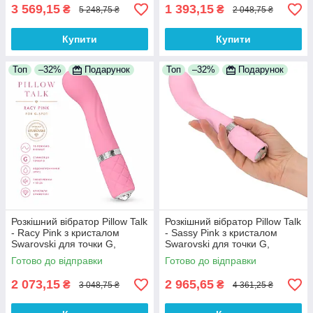
3 569,15
1 393,15
₴
₴
5 248,75 ₴
2 048,75 ₴
Купити
Купити
Топ
–32%
Подарунок
Топ
–32%
Подарунок
Розкішний вібратор Pillow Talk
Розкішний вібратор Pillow Talk
- Racy Pink з кристалом
- Sassy Pink з кристалом
Swarovski для точки G,
Swarovski для точки G,
подарункове паковання,
подарункова упаковка,
Готово до відправки
Готово до відправки
гнучкий корпус, USB-кабель
м'який силікон
2 073,15
2 965,65
₴
₴
3 048,75 ₴
4 361,25 ₴