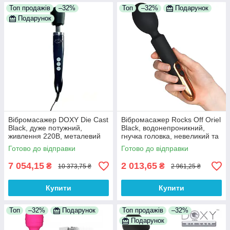
Топ продажів
–32%
Топ
–32%
Подарунок
Подарунок
Вібромасажер DOXY Die Cast
Вібромасажер Rocks Off Oriel
Black, дуже потужний,
Black, водонепроникний,
живлення 220В, металевий
гнучка головка, невеликий та
корпус 100% Анонімності
потужний, LED-підсвітка,
Готово до відправки
Готово до відправки
силіконовий
7 054,15
2 013,65
₴
₴
10 373,75 ₴
2 961,25 ₴
Купити
Купити
Топ
–32%
Подарунок
Топ продажів
–32%
Подарунок