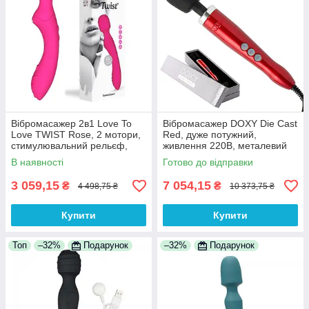
Вібромасажер 2в1 Love To
Вібромасажер DOXY Die Cast
Love TWIST Rose, 2 мотори,
Red, дуже потужний,
стимулювальний рельєф,
живлення 220В, металевий
водостійкий, якісний силікон
корпус 100% Анонімності
В наявності
Готово до відправки
3 059,15
7 054,15
₴
₴
4 498,75 ₴
10 373,75 ₴
Купити
Купити
Топ
–32%
Подарунок
–32%
Подарунок