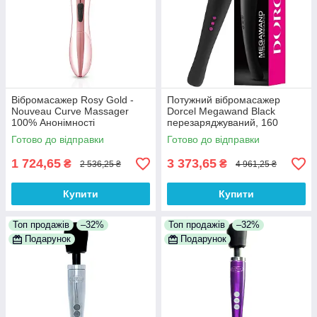
Вібромасажер Rosy Gold -
Потужний вібромасажер
Nouveau Curve Massager
Dorcel Megawand Black
100% Анонімності
перезаряджуваний, 160
режимів, гнучка голівка із
Готово до відправки
Готово до відправки
ніжного силікону
1 724,65
3 373,65
₴
₴
2 536,25 ₴
4 961,25 ₴
Купити
Купити
Топ продажів
–32%
Топ продажів
–32%
Подарунок
Подарунок