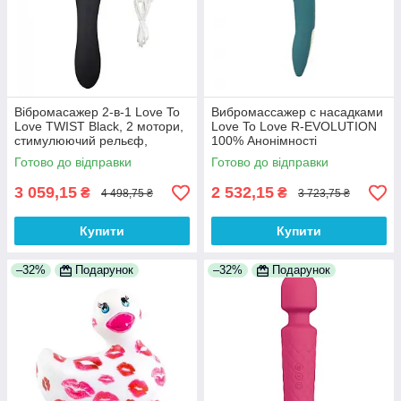
Вібромасажер 2-в-1 Love To
Вибромассажер с насадками
Love TWIST Black, 2 мотори,
Love To Love R-EVOLUTION
стимулюючий рельєф,
100% Анонімності
водостійкий, USB-кабель
Готово до відправки
Готово до відправки
3 059,15
2 532,15
₴
₴
4 498,75 ₴
3 723,75 ₴
Купити
Купити
–32%
Подарунок
–32%
Подарунок