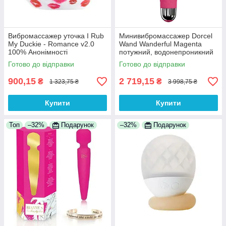
Вибромассажер уточка I Rub
Минивибромассажер Dorcel
My Duckie - Romance v2.0
Wand Wanderful Magenta
100% Анонімності
потужний, водонепроникний
100% Анонімності
Готово до відправки
Готово до відправки
900,15
2 719,15
₴
₴
1 323,75 ₴
3 998,75 ₴
Купити
Купити
Топ
–32%
Подарунок
–32%
Подарунок