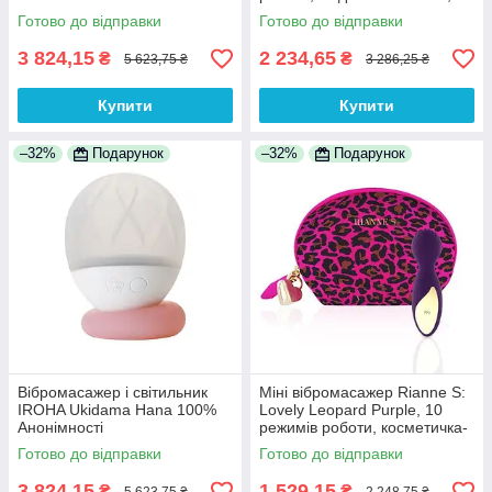
подарункова упаковка 100%
Готово до відправки
Готово до відправки
Анонімності
3 824,15
2 234,65
₴
₴
5 623,75 ₴
3 286,25 ₴
Купити
Купити
–32%
Подарунок
–32%
Подарунок
Вібромасажер і світильник
Міні вібромасажер Rianne S:
IROHA Ukidama Hana 100%
Lovely Leopard Purple, 10
Анонімності
режимів роботи, косметичка-
чохол, мед.силікон 100%
Готово до відправки
Готово до відправки
Анонімності
3 824,15
1 529,15
₴
₴
5 623,75 ₴
2 248,75 ₴