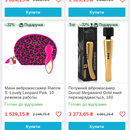
Купити
Купити
–32%
Подарунок
Топ
–32%
Подарунок
Мини вибромассажер Rianne
Потужний вібромасажер
S: Lovely Leopard Pink, 10
Dorcel Megawand Gold який
режимов работы,
перезаряджається, 160
косметичка-чехол,
режимів, гнучка силіконова
Готово до відправки
Готово до відправки
мед.силикон 100%
голівка
Анонімності
1 529,15
3 373,65
₴
₴
2 248,75 ₴
4 961,25 ₴
Купити
Купити