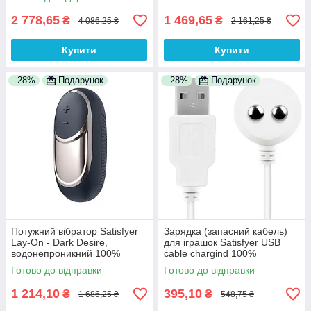
Анонімності
2 778,65
1 469,65
₴
₴
4 086,25 ₴
2 161,25 ₴
Купити
Купити
–28%
Подарунок
–28%
Подарунок
Потужний вібратор Satisfyer
Зарядка (запасний кабель)
Lay-On - Dark Desire,
для іграшок Satisfyer USB
водонепроникний 100%
cable chargind 100%
Анонімності
Анонімності
Готово до відправки
Готово до відправки
1 214,10
395,10
₴
₴
1 686,25 ₴
548,75 ₴