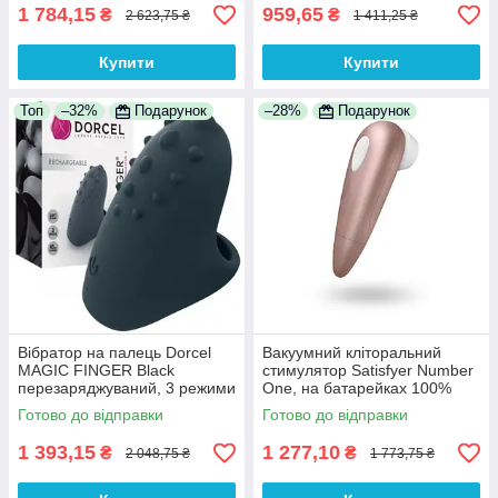
1 784,15
959,65
₴
₴
2 623,75 ₴
1 411,25 ₴
Купити
Купити
Топ
–32%
Подарунок
–28%
Подарунок
Вібратор на палець Dorcel
Вакуумний кліторальний
MAGIC FINGER Black
стимулятор Satisfyer Number
перезаряджуваний, 3 режими
One, на батарейках 100%
роботи, водостійкий
Анонімності
Готово до відправки
Готово до відправки
1 393,15
1 277,10
₴
₴
2 048,75 ₴
1 773,75 ₴