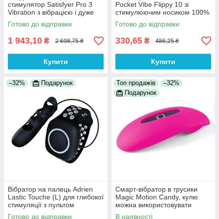
стимулятор Satisfyer Pro 3
Pocket Vibe Flippy 10 зі
Vibration з вібрацією і дуже
стимулюючим носиком 100%
м'яким кінчиком 100%
Анонімності
Готово до відправки
Готово до відправки
Анонімності
1 943,10
330,65
₴
₴
2 698,75 ₴
486,25 ₴
Купити
Купити
–32%
Подарунок
Топ продажів
–32%
Подарунок
Вібратор на палець Adrien
Смарт-вібратор в трусики
Lastic Touche (L) для глибокої
Magic Motion Candy, кулю
стимуляції з пультом
можна використовувати
управління на руці 100%
окремо 100% Анонімності
Готово до відправки
В наявності