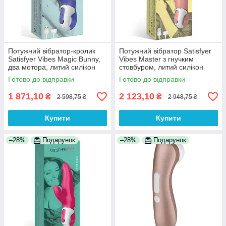
Потужний вібратор-кролик
Потужний вібратор Satisfyer
Satisfyer Vibes Magic Bunny,
Vibes Master з гнучким
два мотора, литий силікон
стовбуром, литий силікон
100% Анонімності
100% Анонімності
Готово до відправки
Готово до відправки
1 871,10
2 123,10
₴
₴
2 598,75 ₴
2 948,75 ₴
Купити
Купити
–28%
Подарунок
–28%
Подарунок