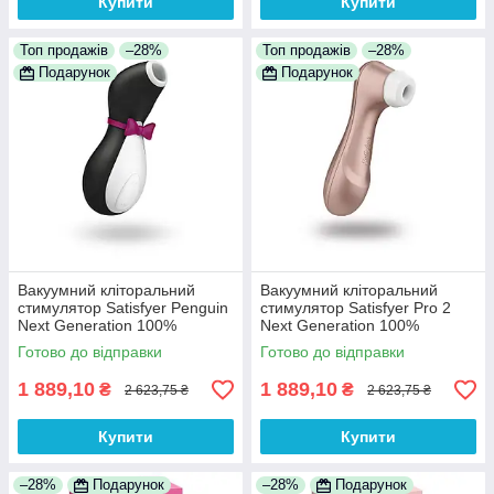
Купити
Купити
Топ продажів
–28%
Топ продажів
–28%
Подарунок
Подарунок
Вакуумний кліторальний
Вакуумний кліторальний
стимулятор Satisfyer Penguin
стимулятор Satisfyer Pro 2
Next Generation 100%
Next Generation 100%
Анонімності
Анонімності
Готово до відправки
Готово до відправки
1 889,10
1 889,10
₴
₴
2 623,75 ₴
2 623,75 ₴
Купити
Купити
–28%
Подарунок
–28%
Подарунок