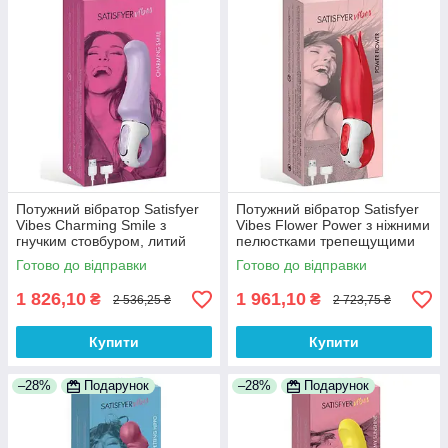
Потужний вібратор Satisfyer
Потужний вібратор Satisfyer
Vibes Charming Smile з
Vibes Flower Power з ніжними
гнучким стовбуром, литий
пелюстками трепещущими
силікон 100% Анонімності
100% Анонімності
Готово до відправки
Готово до відправки
1 826,10
1 961,10
₴
₴
2 536,25 ₴
2 723,75 ₴
Купити
Купити
–28%
Подарунок
–28%
Подарунок