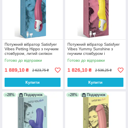
Потужний вібратор Satisfyer
Потужний вібратор Satisfyer
Vibes Petting Hippo з гнучким
Vibes Yummy Sunshine з
стовбуром, литий силікон
гнучким стовбуром і
100% Анонімності
стимулюючим рельєфом
Готово до відправки
Готово до відправки
100% Анонімності
1 889,10
1 826,10
₴
₴
2 623,75 ₴
2 536,25 ₴
Купити
Купити
–28%
Подарунок
–28%
Подарунок