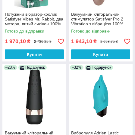
Потужний вібратор-кролик
Вакуумний кліторальний
Satisfyer Vibes Mr. Rabbit, два
стимулятор Satisfyer Pro 2
мотора, литий силікон 100%
Vibration з вібрацією 100%
Анонімності
Анонімності
Готово до відправки
Готово до відправки
1 970,10
1 943,10
₴
₴
2 736,25 ₴
2 698,75 ₴
Купити
Купити
–28%
Подарунок
–32%
Подарунок
Вакуумний кліторальний
Вибропуля Adrien Lastic