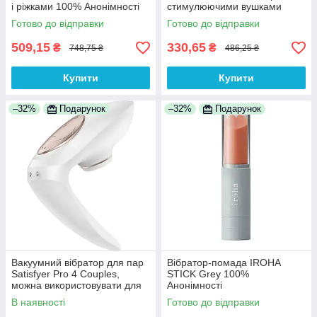
і ріжками 100% Анонімності
стимулюючими вушками
100% Анонімності
Готово до відправки
Готово до відправки
509,15
330,65
₴
₴
748,75 ₴
486,25 ₴
Купити
Купити
–32%
Подарунок
–32%
Подарунок
Вакуумний вібратор для пар
Вібратор-помада IROHA
Satisfyer Pro 4 Couples,
STICK Grey 100%
можна використовувати для
Анонімності
сексу у парі 100%
В наявності
Готово до відправки
Анонімності