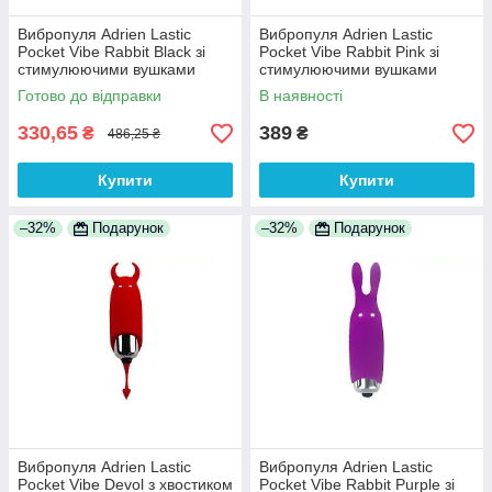
Вибропуля Adrien Lastic
Вибропуля Adrien Lastic
Pocket Vibe Rabbit Black зі
Pocket Vibe Rabbit Pink зі
стимулюючими вушками
стимулюючими вушками
100% Анонімності
100% Анонімності
Готово до відправки
В наявності
330,65
389
₴
₴
486,25 ₴
Купити
Купити
–32%
Подарунок
–32%
Подарунок
Вибропуля Adrien Lastic
Вибропуля Adrien Lastic
Pocket Vibe Devol з хвостиком
Pocket Vibe Rabbit Purple зі