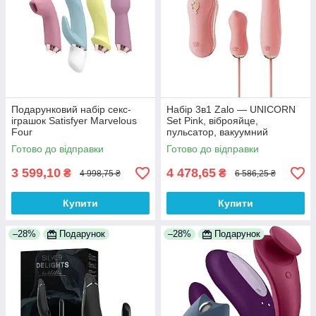
Подарунковий набір секс-
Набір 3в1 Zalo — UNICORN
іграшок Satisfyer Marvelous
Set Pink, віброяйце,
Four
пульсатор, вакуумний
стимулятор
Готово до відправки
Готово до відправки
3 599,10
4 478,65
₴
₴
4 998,75 ₴
6 586,25 ₴
Купити
Купити
–28%
Подарунок
–28%
Подарунок