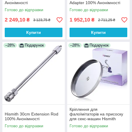
Анонімності
Adapter 100% Анонімності
Готово до відправки
Готово до відправки
2 249,10
1 952,10
₴
₴
3 123,75 ₴
2 711,25 ₴
Купити
Купити
–28%
Подарунок
–28%
Подарунок
Кріплення для
Hismith 30cm Extension Rod
фалоїмітаторів на присоску
100% Анонімності
для секс-машин Hismith
Suction Cup Adapter 4.5 ⁇
Готово до відправки
Готово до відправки
KlicLok 100% Анонімності