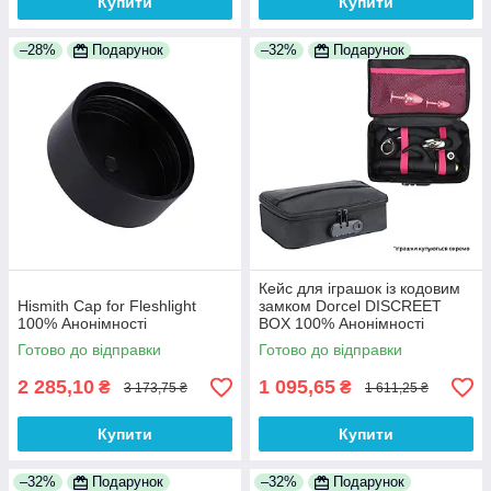
Купити
Купити
–28%
Подарунок
–32%
Подарунок
Кейс для іграшок із кодовим
Hismith Cap for Fleshlight
замком Dorcel DISCREET
100% Анонімності
BOX 100% Анонімності
Готово до відправки
Готово до відправки
2 285,10
1 095,65
₴
₴
3 173,75 ₴
1 611,25 ₴
Купити
Купити
–32%
Подарунок
–32%
Подарунок