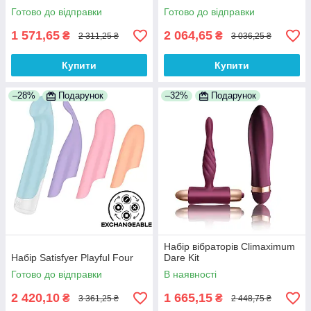
Готово до відправки
Готово до відправки
1 571,65
2 064,65
₴
₴
2 311,25 ₴
3 036,25 ₴
Купити
Купити
–28%
Подарунок
–32%
Подарунок
Набір вібраторів Climaximum
Набір Satisfyer Playful Four
Dare Kit
Готово до відправки
В наявності
2 420,10
1 665,15
₴
₴
3 361,25 ₴
2 448,75 ₴