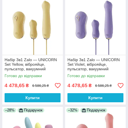
Набір 3в1 Zalo — UNICORN
Набір 3в1 Zalo — UNICORN
Set Yellow, віброяйце,
Set Violet, віброяйце,
пульсатор, вакуумний
пульсатор, вакуумний
стимулятор
стимулятор
Готово до відправки
Готово до відправки
4 478,65
4 478,65
₴
₴
6 586,25 ₴
6 586,25 ₴
Купити
Купити
–28%
Подарунок
–32%
Подарунок