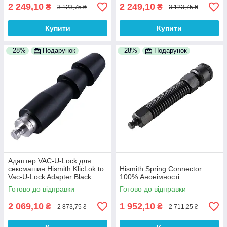
2 249,10
2 249,10
₴
₴
3 123,75 ₴
3 123,75 ₴
Купити
Купити
–28%
Подарунок
–28%
Подарунок
Адаптер VAC-U-Lock для
сексмашин Hismith KlicLok to
Hismith Spring Connector
Vac-U-Lock Adapter Black
100% Анонімності
100% Анонімності
Готово до відправки
Готово до відправки
2 069,10
1 952,10
₴
₴
2 873,75 ₴
2 711,25 ₴