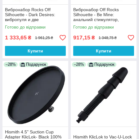
Вибронабор Rocks Off
Вибронабор Off Rocks
Silhouette - Dark Desires:
Silhouette - Be Mine:
вибропуля и две
анальний стимулятор,
силиконовые насадки 100%
ерекційне кільце і вибропуля
Готово до відправки
Готово до відправки
Анонімності
100% Анонімності
1 333,65
917,15
₴
₴
1 961,25 ₴
1 348,75 ₴
Купити
Купити
–28%
Подарунок
–28%
Подарунок
Hismith 4.5" Suction Cup
Adapter KlicLok- Black 100%
Hismith KlicLok to Vac-U-Lock