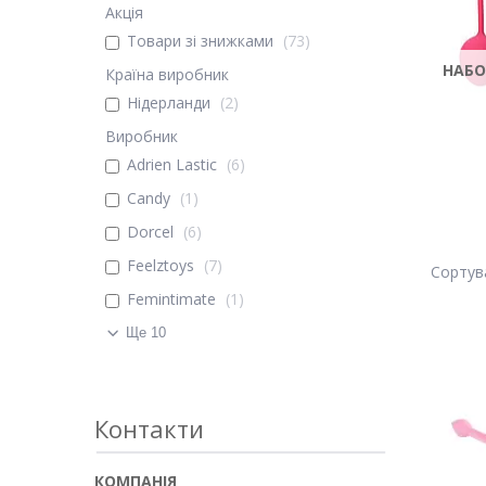
Акція
Товари зі знижками
73
НАБО
Країна виробник
Нідерланди
2
Виробник
Adrien Lastic
6
Candy
1
Dorcel
6
Feelztoys
7
Femintimate
1
Ще 10
Контакти