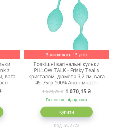
Залишилось 15 днів
ульки
Розкішні вагінальні кульки
ink з
PILLOW TALK - Frisky Teal з
м, вага
кристалом, діаметр 3,2 см, вага
ості
49-75гр 100% Анонімності
₴
1 070,15 ₴
1 573,75 ₴
Готово до відправки
Купити
SO2722