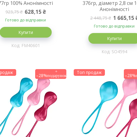
77гр 100% Анонімності
376гр, діаметр 2,8 см 
Анонімності
628,15 ₴
923,75 ₴
1 665,15 
2 448,75 ₴
Готово до відправки
Готово до відправки
Купити
Купити
FM40601
SO4594
продаж
Топ продаж
–28%
–28%