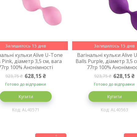
Залишилось 15 днів
Залишилось 15 днів
нальні кульки Alive U-Tone
Вагінальні кульки Alive 
s Pink, діаметр 3,5 см, вага
Balls Purple, діаметр 3,5 
77гр 100% Анонімності
77гр 100% Анонімнос
628,15 ₴
628,15 ₴
923,75 ₴
923,75 ₴
Готово до відправки
Готово до відправки
Купити
Купити
AL40571
AL40563