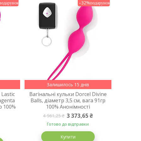
–32%
Залишилось 15 днів
 Lastic
Вагінальні кульки Dorcel Divine
Magenta
Balls, діаметр 3,5 см, вага 91гр
гр 100%
100% Анонімності
3 373,65 ₴
4 961,25 ₴
Готово до відправки
Купити