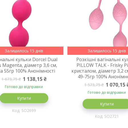
Залишилось 15 днів
Залишилось 15 днів
нальні кульки Dorcel Dual
Розкішні вагінальні к
s Magenta, діаметр 3,6 см,
PILLOW TALK - Frisky P
га 55гр 100% Анонімності
кристалом, діаметр 3,2 с
49-75гр 100% Анонімн
1 138,15 ₴
1 673,75 ₴
1 070,15 
1 573,75 ₴
Готово до відправки
Готово до відправки
Купити
Купити
SO2699
SO2721