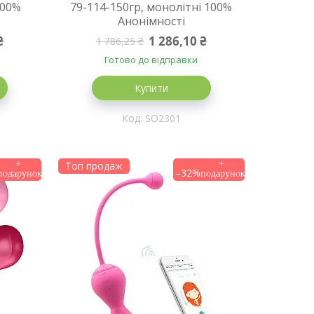
100%
79-114-150гр, монолітні 100%
Анонімності
₴
1 286,10 ₴
1 786,25 ₴
Готово до відправки
Купити
SO2301
Топ продаж
–32%