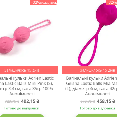
–32%
–32%
Залишилось 15 днів
Залишилось 15 днів
нальні кульки Adrien Lastic
Вагінальні кульки Adrien
a Lastic Balls Mini Pink (S),
Geisha Lastic Balls Mía 
етр 3,4 см, вага 85гр 100%
(L), діаметр 4см, вага 42
Анонімності
Анонімності
492,15 ₴
458,15 ₴
723,75 ₴
673,75 ₴
Готово до відправки
Готово до відправки