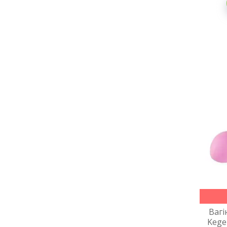
Вагі
Kegel