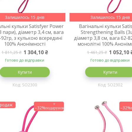
Залишилось 15 днів
Залишилось 15 днів
льні кульки Satisfyer Power
Вагінальні кульки Sati
(3 пари), діаметр 3,4 см, вага
Strengthening Balls (3
-92гр, з кулькою всередині
діаметр 3,8 см, вага 62-8
100% Анонімності
монолітні 100% Анонім
1 304,10 ₴
1 052,10 
1 811,25 ₴
1 461,25 ₴
Готово до відправки
Готово до відправки
Купити
Купити
SO2300
SO2302
продаж
–32%
–32%