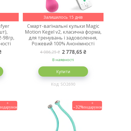
Залишилось 15 днів
sfyer
Смарт-вагінальні кульки Magic
шт),
Motion Kegel v2, класична форма,
2-98гр,
для тренувань і задоволення,
ності
Рожевий 100% Анонімності
₴
2 778,65 ₴
4 086,25 ₴
В наявності
Купити
SO2690
–32%