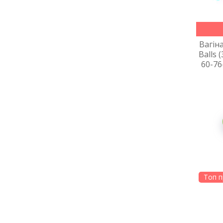
Вагіна
Balls 
60-76
Топ 