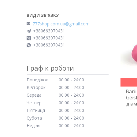
777shop.com.ua@gmail.com
+380663070431
+380663070431
+380663070431
Графік роботи
Понеділок
00:00
24:00
Вівторок
00:00
24:00
Вагі
Середа
00:00
24:00
Geish
Четвер
00:00
24:00
діам
Пʼятниця
00:00
24:00
Субота
00:00
24:00
Неділя
00:00
24:00