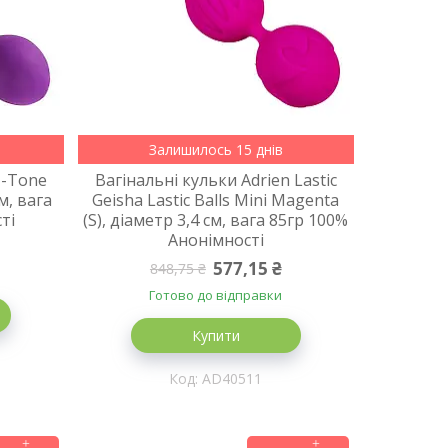
Залишилось 15 днів
U-Tone
Вагінальні кульки Adrien Lastic
см, вага
Geisha Lastic Balls Mini Magenta
ті
(S), діаметр 3,4 см, вага 85гр 100%
Анонімності
577,15 ₴
848,75 ₴
Готово до відправки
Купити
AD40511