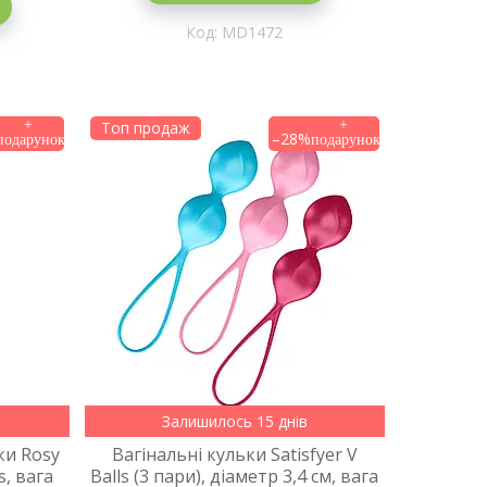
MD1472
Топ продаж
–28%
Залишилось 15 днів
ки Rosy
Вагінальні кульки Satisfyer V
s, вага
Balls (3 пари), діаметр 3,4 см, вага