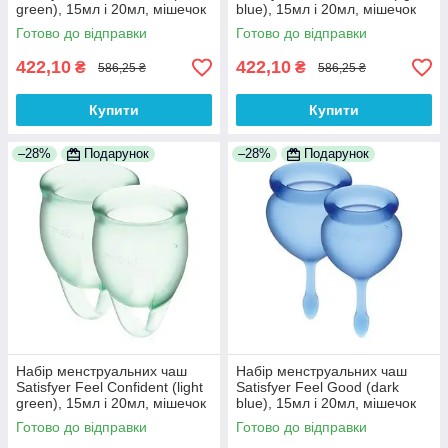
green), 15мл і 20мл, мішечок
blue), 15мл і 20мл, мішечок
для зберігання 100%
для зберігання 100%
Готово до відправки
Готово до відправки
Анонімності
Анонімності
422,10
422,10
₴
₴
586,25 ₴
586,25 ₴
Купити
Купити
–28%
Подарунок
–28%
Подарунок
Набір менструальних чаш
Набір менструальних чаш
Satisfyer Feel Confident (light
Satisfyer Feel Good (dark
green), 15мл і 20мл, мішечок
blue), 15мл і 20мл, мішечок
для зберігання 100%
для зберігання 100%
Готово до відправки
Готово до відправки
Анонімності
Анонімності