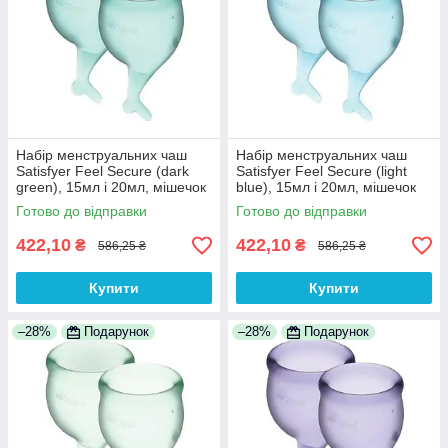
Набір менструальних чаш
Набір менструальних чаш
Satisfyer Feel Secure (dark
Satisfyer Feel Secure (light
green), 15мл і 20мл, мішечок
blue), 15мл і 20мл, мішечок
для зберігання 100%
для зберігання 100%
Готово до відправки
Готово до відправки
Анонімності
Анонімності
422,10
422,10
₴
₴
586,25 ₴
586,25 ₴
Купити
Купити
–28%
Подарунок
–28%
Подарунок