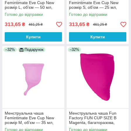
Femintimate Eve Cup New
Femintimate Eve Cup New
розмір L, об’єм — 50 мл,
розмір S, об’єм — 25 мл,
ергономічний дизайн 100%
ергономічний дизайн 100%
Готово до відправки
Готово до відправки
Анонімності
Анонімності
313,65
313,65
₴
₴
461,25 ₴
461,25 ₴
Купити
Купити
–32%
Подарунок
–32%
Менструальна чаша
Менструальна чаша Fun
Femintimate Eve Cup New
Factory FUN CUP SIZE B
розмір M, об’єм — 35 мл,
Magenta, багаторазова,
ергономічний дизайн 100%
діаметр 4,3 см, обсяг 30 мл
Готово до відправки
Готово до відправки