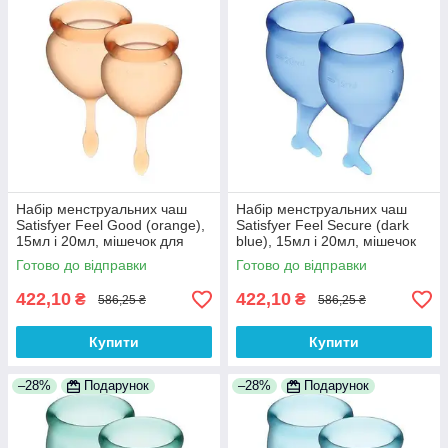
Набір менструальних чаш
Набір менструальних чаш
Satisfyer Feel Good (orange),
Satisfyer Feel Secure (dark
15мл і 20мл, мішечок для
blue), 15мл і 20мл, мішечок
зберігання 100% Анонімності
для зберігання 100%
Готово до відправки
Готово до відправки
Анонімності
422,10
422,10
₴
₴
586,25 ₴
586,25 ₴
Купити
Купити
–28%
Подарунок
–28%
Подарунок