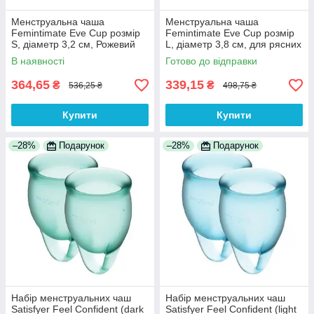
Менструальна чаша
Менструальна чаша
Femintimate Eve Cup розмір
Femintimate Eve Cup розмір
S, діаметр 3,2 см, Рожевий
L, діаметр 3,8 см, для рясних
100% Анонімності
виділень, Рожевий 100%
В наявності
Готово до відправки
Анонімності
364,65
339,15
₴
₴
536,25 ₴
498,75 ₴
Купити
Купити
–28%
Подарунок
–28%
Подарунок
Набір менструальних чаш
Набір менструальних чаш
Satisfyer Feel Confident (dark
Satisfyer Feel Confident (light