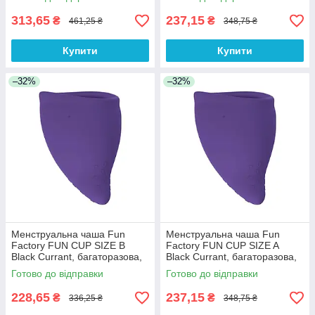
Анонімності
313,65
237,15
₴
₴
461,25 ₴
348,75 ₴
Купити
Купити
–32%
–32%
Менструальна чаша Fun
Менструальна чаша Fun
Factory FUN CUP SIZE B
Factory FUN CUP SIZE A
Black Currant, багаторазова,
Black Currant, багаторазова,
діаметр 4,3 см, обсяг 30 мл
діаметр 4 см, обсяг 20 мл
Готово до відправки
Готово до відправки
228,65
237,15
₴
₴
336,25 ₴
348,75 ₴