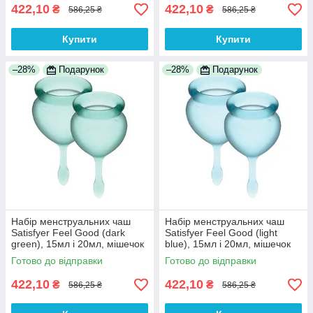
422,10
422,10
₴
₴
586,25 ₴
586,25 ₴
Купити
Купити
–28%
Подарунок
–28%
Подарунок
Набір менструальних чаш
Набір менструальних чаш
Satisfyer Feel Good (dark
Satisfyer Feel Good (light
green), 15мл і 20мл, мішечок
blue), 15мл і 20мл, мішечок
для зберігання 100%
для зберігання 100%
Готово до відправки
Готово до відправки
Анонімності
Анонімності
422,10
422,10
₴
₴
586,25 ₴
586,25 ₴