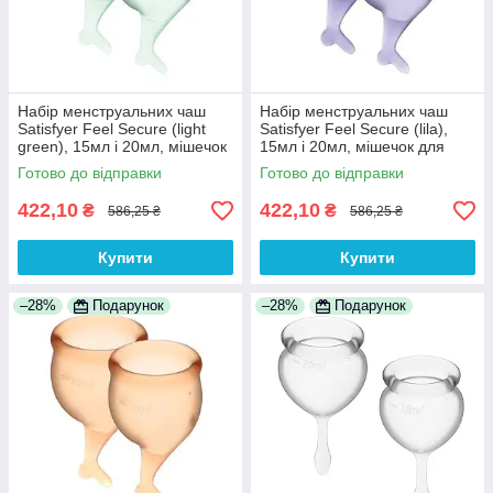
Набір менструальних чаш
Набір менструальних чаш
Satisfyer Feel Secure (light
Satisfyer Feel Secure (lila),
green), 15мл і 20мл, мішечок
15мл і 20мл, мішечок для
для зберігання 100%
зберігання 100% Анонімності
Готово до відправки
Готово до відправки
Анонімності
422,10
422,10
₴
₴
586,25 ₴
586,25 ₴
Купити
Купити
–28%
Подарунок
–28%
Подарунок