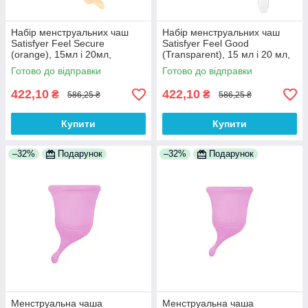
Набір менструальних чаш
Набір менструальних чаш
Satisfyer Feel Secure
Satisfyer Feel Good
(orange), 15мл і 20мл,
(Transparent), 15 мл і 20 мл,
мішечок для зберігання 100%
мішечок для зберігання 100%
Готово до відправки
Готово до відправки
Анонімності
Анонімності
422,10
422,10
₴
₴
586,25 ₴
586,25 ₴
Купити
Купити
–32%
Подарунок
–32%
Подарунок
Менструальна чаша
Менструальна чаша