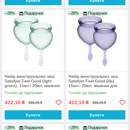
Купити
Купити
–28%
Подарунок
–28%
Подарунок
Набір менструальних чаш
Набір менструальних чаш
Satisfyer Feel Good (light
Satisfyer Feel Good (lila),
green), 15мл і 20мл, мішечок
15мл і 20мл, мішечок для
для зберігання 100%
зберігання 100% Анонімності
Готово до відправки
Готово до відправки
Анонімності
422,10
422,10
₴
₴
586,25 ₴
586,25 ₴
Купити
Купити
–28%
Подарунок
–28%
Подарунок