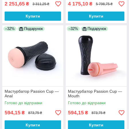
2 251,65
4 175,10
₴
₴
3 311,25 ₴
5 798,75 ₴
Купити
Купити
–32%
Подарунок
–32%
Подарунок
Мастурбатор Passion Cup —
Мастурбатор Passion Cup —
Anal
Mouth
Готово до відправки
Готово до відправки
594,15
594,15
₴
₴
873,75 ₴
873,75 ₴
Купити
Купити