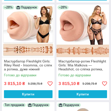
–28%
Подарунок
–28%
Мастурбатор Fleshlight Girls:
Мастурбатор-ротик Fleshlight
Riley Reid - Insomnia, со сліпк
Girls: Mia Malkova —
а ротика, дуже ніжний
Headshot, со сліпка ротика,
дуже ніжний
Готово до відправки
Готово до відправки
3 815,10
3 815,10
₴
₴
5 298,75 ₴
5 298,75 ₴
Купити
Купити
Топ продажів
Подарунок
Подарунок