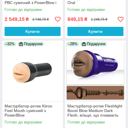
PBC сумісний з PowerBlow і
Oral
Keon
Готово до відправки
Готово до відправки
2 549,15
849,15
₴
₴
3 748,75 ₴
1 248,75 ₴
Купити
Купити
–32%
Подарунок
–28%
Подарунок
Мастурбатор-ротик Kiiroo
Мастурбатор-ротик Fleshlight
Feel Mouth сумісний з
Boost Blow Medium Dark
PowerBlow
Flesh, кільця, що плавають
Turbo Tech
Готово до відправки
Готово до відправки