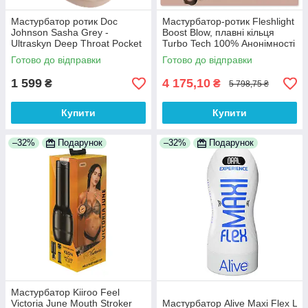
Мастурбатор ротик Doc
Мастурбатор-ротик Fleshlight
Johnson Sasha Grey -
Boost Blow, плавні кільця
Ultraskyn Deep Throat Pocket
Turbo Tech 100% Анонімності
Pal 100% Анонімності
Готово до відправки
Готово до відправки
1 599
4 175,10
₴
₴
5 798,75 ₴
Купити
Купити
–32%
Подарунок
–32%
Подарунок
Мастурбатор Kiiroo Feel
Victoria June Mouth Stroker
Мастурбатор Alive Maxi Flex L