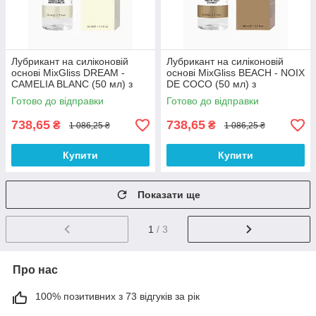
Лубрикант на силіконовій
Лубрикант на силіконовій
основі MixGliss DREAM -
основі MixGliss BEACH - NOIX
CAMELIA BLANC (50 мл) з
DE COCO (50 мл) з
ароматом білої камелії 100%
ароматом кокоса 100%
Готово до відправки
Готово до відправки
Анонімності
Анонімності
738,65
738,65
₴
₴
1 086,25 ₴
1 086,25 ₴
Купити
Купити
Показати ще
1
/ 3
Про нас
100% позитивних з 73 відгуків за рік