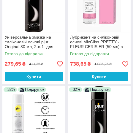
Універсальна змазка на
Лубрикант на силіконовій
силіконовій основі pjur
основі MixGliss PRETTY -
Original 30 мл, 2-в-1: для
FLEUR CERISIER (50 мл) з
сексу і масажу 100%
ароматом квіток вишні 100%
Готово до відправки
Готово до відправки
Анонімності
Анонімності
279,65
738,65
₴
₴
411,25 ₴
1 086,25 ₴
Купити
Купити
–32%
Подарунок
–32%
Подарунок