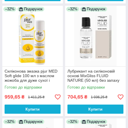
–32%
Подарунок
–32%
Подарунок
Силіконова змазка pjur MED
Лубрикант на силіконовій
Soft glide 100 мл з маслом
основі MixGliss FLUID
жожоба для дуже сухої і
NATURE (50 мл) без запаху
чутливої шкіри 100%
100% Анонімності
Готово до відправки
Готово до відправки
Анонімності
959,65
704,65
₴
₴
1 411,25 ₴
1 036,25 ₴
Купити
Купити
–32%
Подарунок
–32%
Подарунок