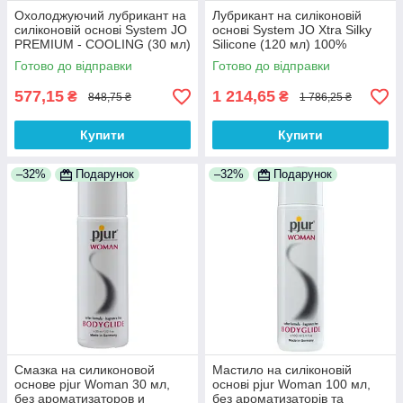
Охолоджуючий лубрикант на
Лубрикант на силіконовій
силіконовій основі System JO
основі System JO Xtra Silky
PREMIUM - COOLING (30 мл)
Silicone (120 мл) 100%
100% Анонімності
Анонімності
Готово до відправки
Готово до відправки
577,15
1 214,65
₴
₴
848,75 ₴
1 786,25 ₴
Купити
Купити
–32%
Подарунок
–32%
Подарунок
Смазка на силиконовой
Мастило на силіконовій
основе pjur Woman 30 мл,
основі pjur Woman 100 мл,
без ароматизаторов и
без ароматизаторів та