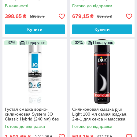
консервантов специально
консервантів спеціально для
В наявності
Готово до відправки
для нее 100% Анонімності
неї 100% Анонімності
398,65
679,15
₴
₴
586,25 ₴
998,75 ₴
Купити
Купити
–32%
Подарунок
–32%
Подарунок
Густая смазка водно-
Силиконовая смазка pjur
силиконовая System JO
Light 100 мл самая жидкая,
Classic Hybrid (240 мл) без
2-в-1 для секса и массажа
парабенов, глицерина и
100% Анонімності
Готово до відправки
Готово до відправки
масел 100% Анонімності
1 503,65
594,15
₴
₴
2 211,25 ₴
873,75 ₴