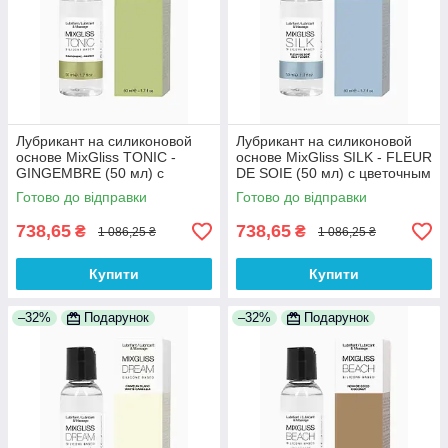
Лубрикант на силиконовой
Лубрикант на силиконовой
основе MixGliss TONIC -
основе MixGliss SILK - FLEUR
GINGEMBRE (50 мл) с
DE SOIE (50 мл) с цветочным
ароматом имбиря 100%
ароматом 100% Анонімності
Готово до відправки
Готово до відправки
Анонімності
738,65
738,65
₴
₴
1 086,25 ₴
1 086,25 ₴
Купити
Купити
–32%
Подарунок
–32%
Подарунок