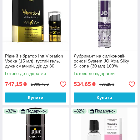
Рідкий вібратор Intt Vibration
Лубрикант на силіконовій
Vodka (15 мл), густий гель,
основі System JO Xtra Silky
дуже смачний, діє до 30
Silicone (30 мл) 100%
хвилин 100% Анонімності
Анонімності
Готово до відправки
Готово до відправки
747,15
534,65
₴
₴
1 098,75 ₴
786,25 ₴
Купити
Купити
–32%
Подарунок
–32%
Подарунок