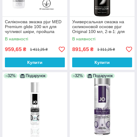
Силіконова змазка pjur MED
Универсальная смазка на
Premium glide 100 мл для
силиконовой основе pjur
чутливої шкіри, пройшла
Original 100 мл, 2-в-1: для
клінічний тест 100%
секса и массажа 100%
В наявності
В наявності
Анонімності
Анонімності
959,65
891,65
₴
₴
1 411,25 ₴
1 311,25 ₴
Купити
Купити
–32%
Подарунок
–32%
Подарунок