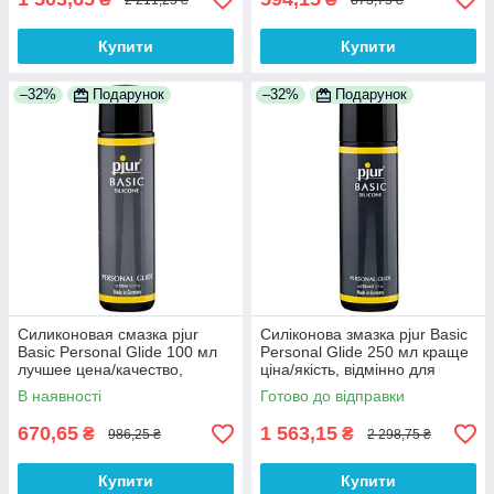
Купити
Купити
–32%
Подарунок
–32%
Подарунок
Силиконовая смазка pjur
Силіконова змазка pjur Basic
Basic Personal Glide 100 мл
Personal Glide 250 мл краще
лучшее цена/качество,
ціна/якість, відмінно для
отлично для новичков 100%
новачків 100% Анонімності
В наявності
Готово до відправки
Анонімності
670,65
1 563,15
₴
₴
986,25 ₴
2 298,75 ₴
Купити
Купити