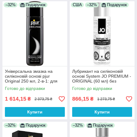
–32%
Подарунок
США
–32%
Подарунок
Універсальна змазка на
Лубрикант на силіконовій
силіконовій основі pjur
основі System JO PREMIUM -
Original 250 мл, 2-в-1: для
ORIGINAL (60 мл) без
сексу і масажу 100%
консервантів та
Готово до відправки
Готово до відправки
Анонімності
ароматизаторів 100%
Анонімності
1 614,15
866,15
₴
₴
2 373,75 ₴
1 273,75 ₴
Купити
Купити
–32%
Подарунок
–32%
Подарунок