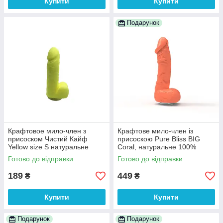
Купити
Купити
Подарунок
Крафтовое мило-член з
Крафтове мило-член із
присоском Чистий Кайф
присоскою Pure Bliss BIG
Yellow size S натуральне
Coral, натуральне 100%
100% Анонімності
Анонімності
Готово до відправки
Готово до відправки
189
449
₴
₴
Купити
Купити
Подарунок
Подарунок