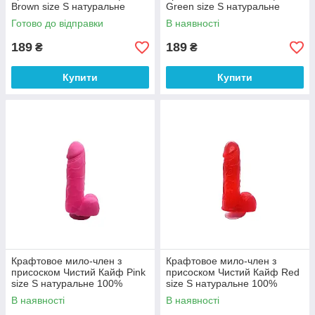
Brown size S натуральне
Green size S натуральне
100% Анонімності
100% Анонімності
Готово до відправки
В наявності
189
189
₴
₴
Купити
Купити
Крафтовое мило-член з
Крафтовое мило-член з
присоском Чистий Кайф Pink
присоском Чистий Кайф Red
size S натуральне 100%
size S натуральне 100%
Анонімності
Анонімності
В наявності
В наявності