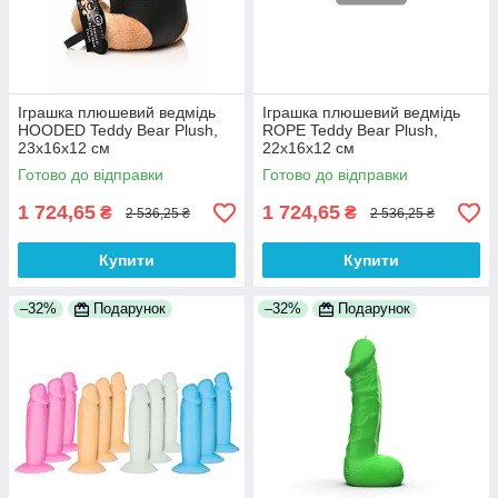
Іграшка плюшевий ведмідь
Іграшка плюшевий ведмідь
HOODED Teddy Bear Plush,
ROPE Teddy Bear Plush,
23x16x12 см
22x16x12 см
Готово до відправки
Готово до відправки
1 724,65
1 724,65
₴
₴
2 536,25 ₴
2 536,25 ₴
Купити
Купити
–32%
Подарунок
–32%
Подарунок