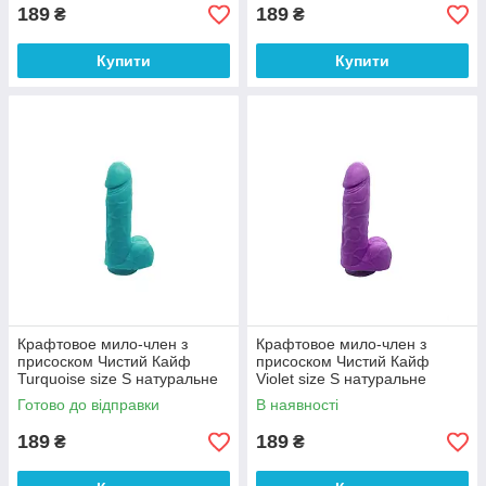
189
189
₴
₴
Купити
Купити
Крафтовое мило-член з
Крафтовое мило-член з
присоском Чистий Кайф
присоском Чистий Кайф
Turquoise size S натуральне
Violet size S натуральне
100% Анонімності
100% Анонімності
Готово до відправки
В наявності
189
189
₴
₴