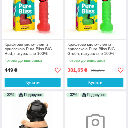
Крафтове мило-член із
Крафтове мило-член із
присоскою Pure Bliss BIG
присоскою Pure Bliss BIG
Red, натуральне 100%
Green, натуральне 100%
Анонімності
Анонімності
Готово до відправки
Готово до відправки
449
381,65
₴
₴
561,25 ₴
Купити
Купити
–32%
Подарунок
–32%
Подарунок