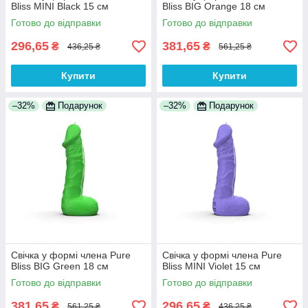
Bliss MINI Black 15 см
Bliss BIG Orange 18 см
Готово до відправки
Готово до відправки
296,65
381,65
₴
₴
436,25 ₴
561,25 ₴
Купити
Купити
–32%
Подарунок
–32%
Подарунок
Свічка у формі члена Pure
Свічка у формі члена Pure
Bliss BIG Green 18 см
Bliss MINI Violet 15 см
Готово до відправки
Готово до відправки
381,65
296,65
₴
₴
561,25 ₴
436,25 ₴