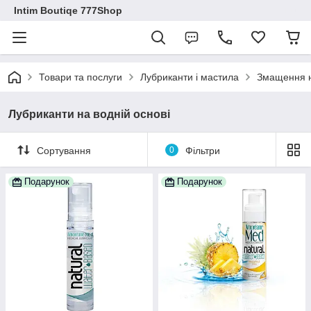
Intim Boutiqe 777Shop
Товари та послуги
Лубриканти і мастила
Змащення н
Лубриканти на водній основі
Сортування
0
Фільтри
Подарунок
Подарунок