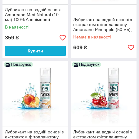
Лубрикант на водній основі
Amoreane Med Natural (10
мл) 100% Анонімності
Лубрикант на водній основі з
екстрактом фітопланктону
В наявності
Amoreane Pineapple (50 мл),
морський колаген 100%
359
Немає в наявності
₴
Анонімності
609
₴
Купити
Подарунок
Подарунок
Лубрикант на водній основі з
Лубрикант на водній основі з
екстрактом фітопланктону
екстрактом фітопланктону