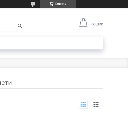
Кошик
1
Кошик
лети