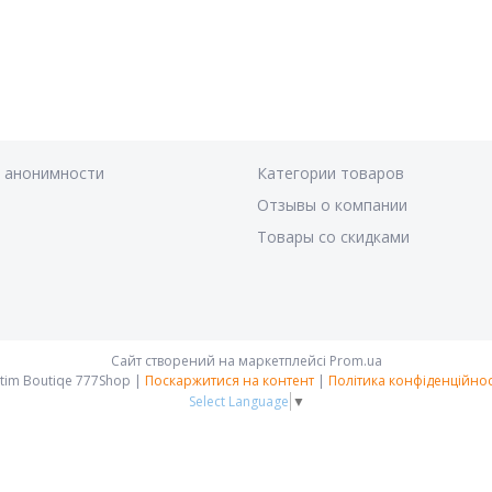
я анонимности
Категории товаров
Отзывы о компании
Товары со скидками
Сайт створений на маркетплейсі
Prom.ua
Intim Boutiqe 777Shop |
Поскаржитися на контент
|
Політика конфіденційнос
Select Language
▼