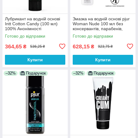
Лубрикант на водній основі
Змазка на водній основі pjur
Intt Cotton Candy (100 мл)
Woman Nude 100 мл без
100% Анонімності
консервантів, парабенів,
гліцерину 100% Анонімності
Готово до відправки
Готово до відправки
364,65
628,15
₴
₴
536,25 ₴
923,75 ₴
Купити
Купити
–32%
Подарунок
–32%
Подарунок