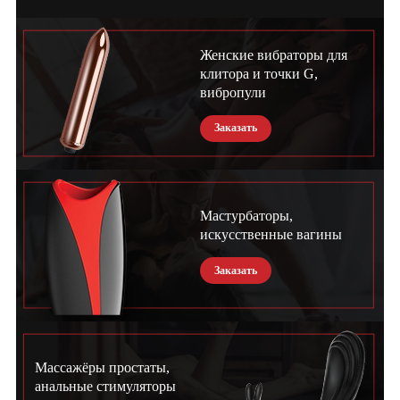
Женские вибраторы для
клитора и точки G,
вибропули
Заказать
Мастурбаторы,
искусственные вагины
Заказать
Массажёры простаты,
анальные стимуляторы