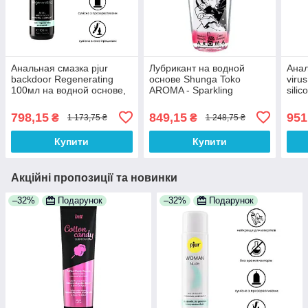
Анальная смазка pjur
Лубрикант на водной
Анал
backdoor Regenerating
основе Shunga Toko
viru
100мл на водной основе,
AROMA - Sparkling
sili
с пантенолом и
Strawberry Wine (165 мл),
силі
экстрактом ромашки 100%
не содержит сахар 100%
жожо
798,15
849,15
951
₴
₴
1 173,75 ₴
1 248,75 ₴
Анонімності
Анонімності
Купити
Купити
Акційні пропозиції та новинки
–32%
Подарунок
–32%
Подарунок