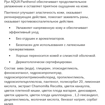
Pjur AQUA Panthenol обеспечивает продолжительное
увлажнение и оставляет приятное ощущение на коже.
Пантенол улучшает эластичность кожи, оказывает
регенерирующее действие, помогает заживлять раны,
оказывает противовоспалительное действие.
Увлажняет напряженную кожу и обеспечивает
эффективный уход.
Без отдушек и ароматизаторов.
Безопасен для использования с латексными
презервативами.
Хорошо переносится кожей и слизистой оболочкой.
Дерматологически сертифицирован.
Состав: аква (вода), глицерин, этоксидигликоль,
феноксиэтанол, гидроксипропилгуар,
гидроксипропилтримонийхлорид, пропиленгликоль,
гидроксиэтилцеллюлоза, пантенол, полисорбат 20, лимонная
кислота, экстракт Chamomilla Recutita, цветок канаулла,
цветок плетеной кишки, цветок плода матария, динозаврия,
цветок царанта, цветок плода циаллоидона , 1,2-гександиол,
дециленгликоль, молочная кислота, бензоат натрия, сорбат
калия.