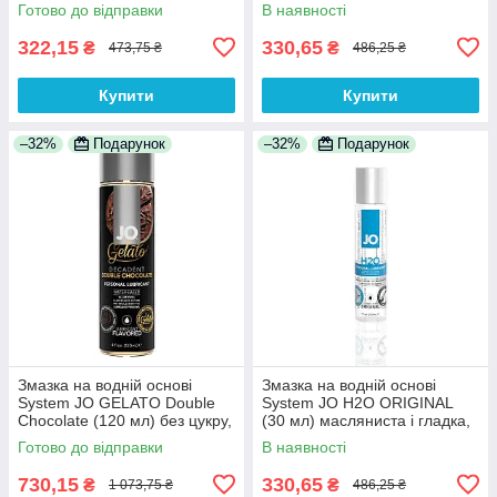
консервантів 100%
без сахара и парабенов
Готово до відправки
В наявності
Анонімності
100% Анонімності
322,15
330,65
₴
₴
473,75 ₴
486,25 ₴
Купити
Купити
–32%
Подарунок
–32%
Подарунок
Змазка на водній основі
Змазка на водній основі
System JO GELATO Double
System JO H2O ORIGINAL
Chocolate (120 мл) без цукру,
(30 мл) масляниста і гладка,
парабенів і гліколя 100%
рослинний гліцерин 100%
Готово до відправки
В наявності
Анонімності
Анонімності
730,15
330,65
₴
₴
1 073,75 ₴
486,25 ₴