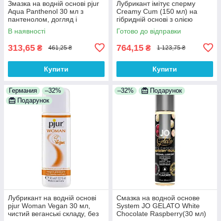
Змазка на водній основі pjur
Лубрикант імітує сперму
Aqua Panthenol 30 мл з
Creamy Cum (150 мл) на
пантенолом, догляд і
гібридній основі з олією
зволоження 100%
звіробою 100% Анонімності
В наявності
Готово до відправки
Анонімності
313,65
764,15
₴
₴
461,25 ₴
1 123,75 ₴
Купити
Купити
Германия
–32%
–32%
Подарунок
Подарунок
Лубрикант на водній основі
Смазка на водной основе
pjur Woman Vegan 30 мл,
System JO GELATO White
чистий веганські складу, без
Chocolate Raspberry(30 мл)