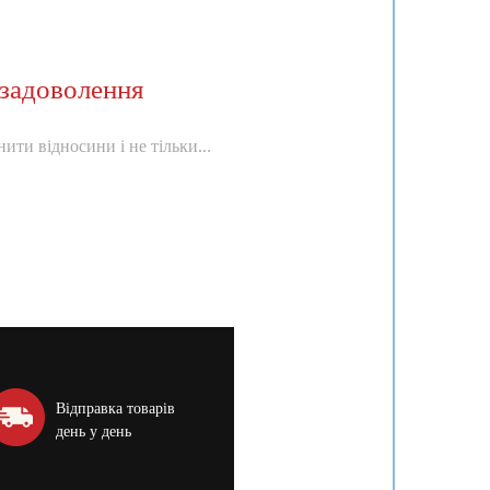
задоволення
ити відносини і не тільки...
Відправка товарів
день у день