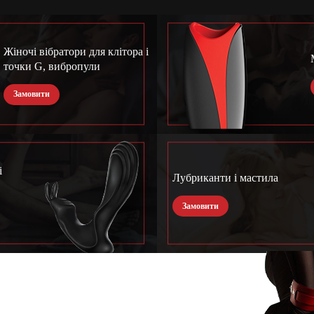
Жіночі вібратори для клітора і
точки G, вибропули
Замовити
і
Лубриканти і мастила
Замовити