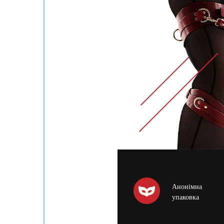
Анонімна
упаковка