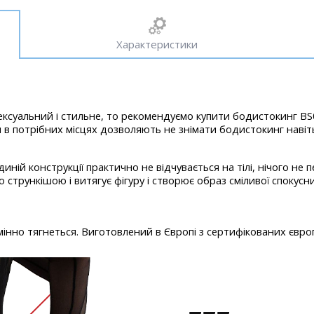
Характеристики
ксуальний і стильне, то рекомендуємо купити бодистокинг BS07
в потрібних місцях дозволяють не знімати бодистокинг навіть 
єдиній конструкції практично не відчувається на тілі, нічого не
о стрункішою і витягує фігуру і створює образ сміливої спокусн
мінно тягнеться. Виготовлений в Європі з сертифікованих євро