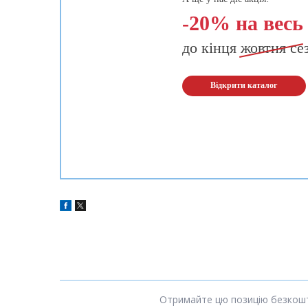
-20% на весь
до кінця
жовтня
се
Відкрити каталог
Отримайте цю позицію безкошто