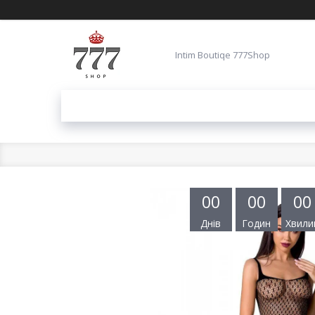
Intim Boutiqe 777Shop
0
0
0
0
0
0
Днів
Годин
Хвили