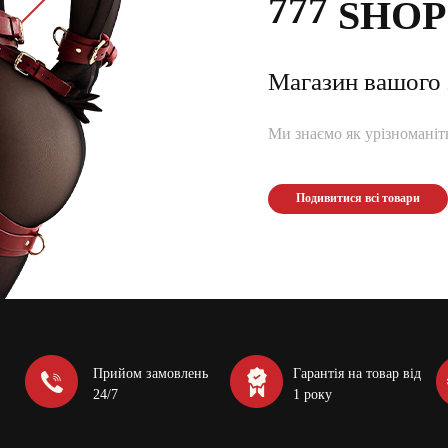
777
SHOP
Магазин вашого
Ми знаємо як урізноманітн
Подивитися всі товари
Прийом замовлень
Гарантія на товар від
24/7
1 року