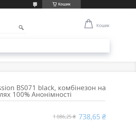
Кошик
1
Кошик
sion BS071 black, комбінезон на
лях 100% Анонімності
738,65 ₴
1 086,25 ₴