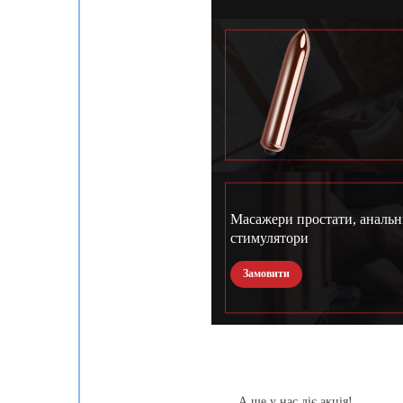
Масажери простати, анальн
стимулятори
Замовити
А ще у нас діє акція!