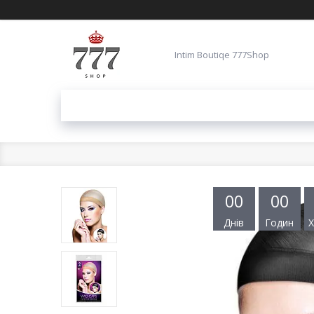
Intim Boutiqe 777Shop
0
0
0
0
Днів
Годин
Х