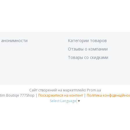
я анонимности
Категории товаров
Отзывы о компании
Товары со скидками
Сайт створений на маркетплейсі
Prom.ua
Intim Boutiqe 777Shop |
Поскаржитися на контент
|
Політика конфіденційнос
Select Language
▼