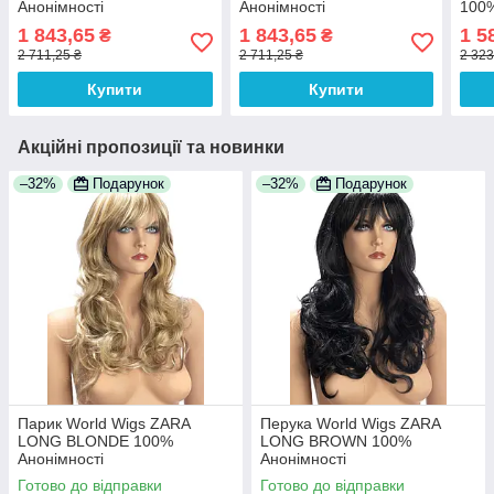
Анонімності
Анонімності
100%
1 843,65
1 843,65
1 5
₴
₴
2 711,25 ₴
2 711,25 ₴
2 323
Купити
Купити
Акційні пропозиції та новинки
–32%
Подарунок
–32%
Подарунок
Парик World Wigs ZARA
Перука World Wigs ZARA
LONG BLONDE 100%
LONG BROWN 100%
Анонімності
Анонімності
Готово до відправки
Готово до відправки