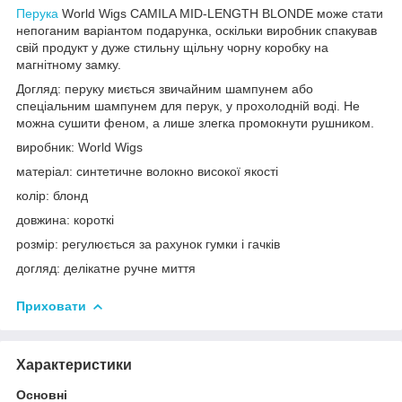
Перука
World Wigs CAMILA MID-LENGTH BLONDE може стати
непоганим варіантом подарунка, оскільки виробник спакував
свій продукт у дуже стильну щільну чорну коробку на
магнітному замку.
Догляд: перуку миється звичайним шампунем або
спеціальним шампунем для перук, у прохолодній воді. Не
можна сушити феном, а лише злегка промокнути рушником.
виробник: World Wigs
матеріал: синтетичне волокно високої якості
колір: блонд
довжина: короткі
розмір: регулюється за рахунок гумки і гачків
догляд: делікатне ручне миття
Приховати
Характеристики
Основні