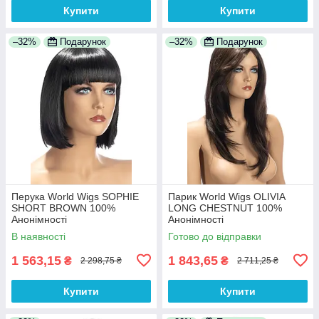
Купити
Купити
–32%
Подарунок
–32%
Подарунок
Перука World Wigs SOPHIE
Парик World Wigs OLIVIA
SHORT BROWN 100%
LONG CHESTNUT 100%
Анонімності
Анонімності
В наявності
Готово до відправки
1 563,15
1 843,65
₴
₴
2 298,75 ₴
2 711,25 ₴
Купити
Купити