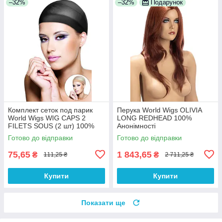
–32%
–32%
Подарунок
Комплект сеток под парик
Перука World Wigs OLIVIA
World Wigs WIG CAPS 2
LONG REDHEAD 100%
FILETS SOUS (2 шт) 100%
Анонімності
Анонімності
Готово до відправки
Готово до відправки
75,65
1 843,65
₴
₴
111,25 ₴
2 711,25 ₴
Купити
Купити
Показати ще