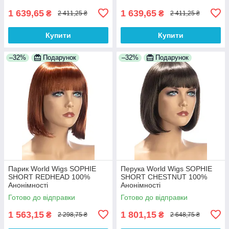
1 639,65
1 639,65
₴
₴
2 411,25 ₴
2 411,25 ₴
Купити
Купити
–32%
Подарунок
–32%
Подарунок
Парик World Wigs SOPHIE
Перука World Wigs SOPHIE
SHORT REDHEAD 100%
SHORT CHESTNUT 100%
Анонімності
Анонімності
Готово до відправки
Готово до відправки
1 563,15
1 801,15
₴
₴
2 298,75 ₴
2 648,75 ₴