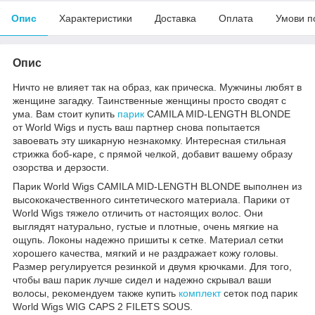
Опис
Характеристики
Доставка
Оплата
Умови п
Опис
Ничто не влияет так на образ, как прическа. Мужчины любят в
женщине загадку. Таинственные женщины просто сводят с
ума. Вам стоит купить
парик
CAMILA MID-LENGTH BLONDE
от World Wigs и пусть ваш партнер снова попытается
завоевать эту шикарную незнакомку. Интересная стильная
стрижка боб-каре, с прямой челкой, добавит вашему образу
озорства и дерзости.
Парик World Wigs CAMILA MID-LENGTH BLONDE выполнен из
высококачественного синтетического материала. Парики от
World Wigs тяжело отличить от настоящих волос. Они
выглядят натурально, густые и плотные, очень мягкие на
ощупь. Локоны надежно пришиты к сетке. Материал сетки
хорошего качества, мягкий и не раздражает кожу головы.
Размер регулируется резинкой и двумя крючками. Для того,
чтобы ваш парик лучше сидел и надежно скрывал ваши
волосы, рекомендуем также купить
комплект
сеток под парик
World Wigs WIG CAPS 2 FILETS SOUS.