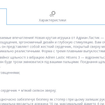
Характеристики
ваемые впечатления! Новая крутая игрушка от Адриан Ластик 
 ощущения, эргономичный дизайн и глубокую стимуляцию. Вам о
ведь он представляет собой жесткий сердечник, покрытый сверху
аксимально реалистичными. Форма с тремя плавными выпуклостя
ійної щільності з вібрацією Adrien Lastic Hitsens 3 — відрізняє
 і він буде трохи змінюватися під вашими пальцями. Поєднання щі
.
отовщеннями;
 сердечник + м'який силікон зверху;
а одночасно забезпечує безпеку як стопер і при цьому залишає рук
аксимальна вводиться довжина 16 см, максимальний діаметр 4 см;