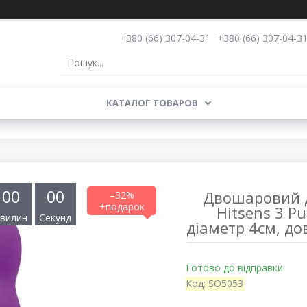
+380 (66) 307-04-31
+380 (66) 307-04-3
КАТАЛОГ ТОВАРОВ
0
0
0
0
Двошаровий ді
–32%
Hitsens 3 Pu
вилин
Секунд
діаметр 4см, до
Готово до відправки
Код:
SO5053