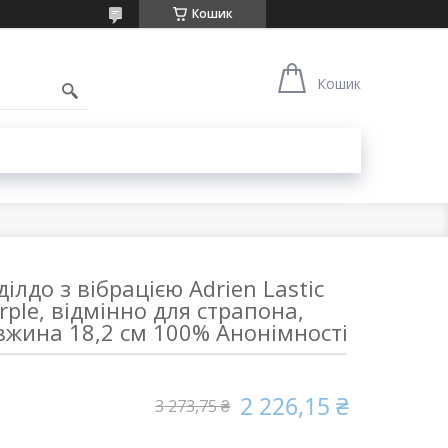
Кошик
1
Кошик
лдо з вібрацією Adrien Lastic
rple, відмінно для страпона,
вжина 18,2 см 100% Анонімності
2 226,15 ₴
3 273,75 ₴