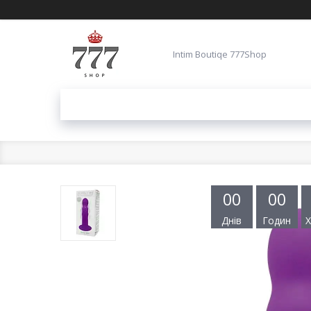
Intim Boutiqe 777Shop
0
0
0
0
Днів
Годин
Х