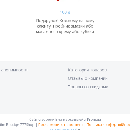
100 ₴
Подарунок! Кожному нашому
клієнту! Пробник змазки або
масажного крему або кубики
я анонимности
Категории товаров
Отзывы о компании
Товары со скидками
Сайт створений на маркетплейсі
Prom.ua
Intim Boutiqe 777Shop |
Поскаржитися на контент
|
Політика конфіденційнос