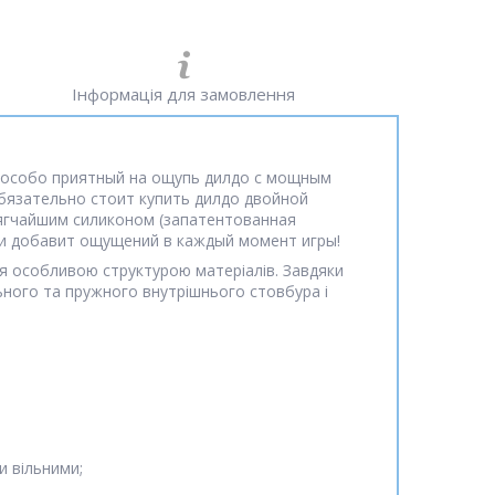
Інформація для замовлення
— особо приятный на ощупь дилдо с мощным
бязательно стоит купить дилдо двойной
 мягчайшим силиконом (запатентованная
ми добавит ощущений в каждый момент игры!
ться особливою структурою матеріалів. Завдяки
льного та пружного внутрішнього стовбура і
и вільними;