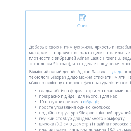
Опис
Добавь в свою интимную жизнь яркость и незабы
мотором — порадует всех, кто ценит тактильные
плотности с вибрацией Adrien Lastic Hitsens 3, 
технология Silexpan), и это делает ощущения м
Відмінний новий девайс Адріан Ластик —
ділдо
подв
технології Silexpan ділдо можна стискати і м'яти,
м'якого силікону створює ефект натуралістичності
гладка обтічна форма з трьома плавними п
прекрасно підійде і для нього, і для неї;
10 потужних режимів
вібрації
;
просте управління однією кнопкою;
подвійна структура Silexpan: щільний пружний
гнучкий стовбур для ідеального комфорту;
широка (8,2 см в діаметрі) і надійна присоск
вдалий розмір: загальна довжина 18,2 см, м