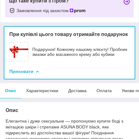
Що таке купити з Пром?
Замовлення під захистом
При купівлі цього товару отримайте подарунок
Подарунок! Кожному нашому клієнту! Пробник
змазки або масажного крему або кубики
Приховати
Опис
Характеристики
Доставка
Оплата
Умови п
Опис
Елегантна і дуже сексуальне — пропонуємо купити боді з
імітацією шкіри і стрепами ASUNA BODY black, яке
підкреслить всі достоїнства вашої фігури! Поєднання
класичного мережива спереду і сміливих кріплення ззаду