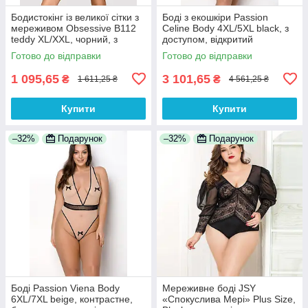
Бодистокінг із великої сітки з
Боді з екошкіри Passion
мереживом Obsessive B112
Celine Body 4XL/5XL black, з
teddy XL/XXL, чорний, з
доступом, відкритий
доступом
Готово до відправки
Готово до відправки
1 095,65
3 101,65
₴
₴
1 611,25 ₴
4 561,25 ₴
Купити
Купити
–32%
Подарунок
–32%
Подарунок
Боді Passion Viena Body
Мереживне боді JSY
6XL/7XL beige, контрастне,
«Спокуслива Мері» Plus Size,