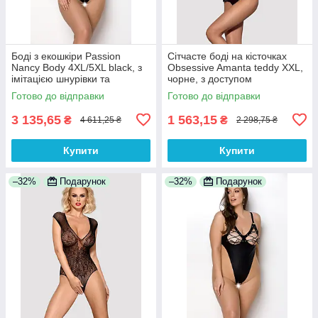
Боді з екошкіри Passion
Сітчасте боді на кісточках
Nancy Body 4XL/5XL black, з
Obsessive Amanta teddy XXL,
імітацією шнурівки та
чорне, з доступом
відкритим доступом
Готово до відправки
Готово до відправки
3 135,65
1 563,15
₴
₴
4 611,25 ₴
2 298,75 ₴
Купити
Купити
–32%
Подарунок
–32%
Подарунок