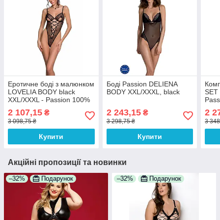
Еротичне боді з малюнком
Боді Passion DELIENA
Комп
LOVELIA BODY black
BODY XXL/XXXL, black
SET 
XXL/XXXL - Passion 100%
Pass
Анонімності
ліф,
2 107,15
2 243,15
2 2
₴
₴
Анон
3 098,75 ₴
3 298,75 ₴
3 348
Купити
Купити
Акційні пропозиції та новинки
–32%
Подарунок
–32%
Подарунок