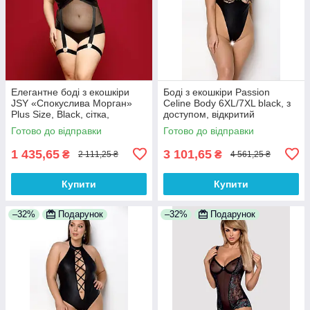
Елегантне боді з екошкіри
Боді з екошкіри Passion
JSY «Спокуслива Морган»
Celine Body 6XL/7XL black, з
Plus Size, Black, сітка,
доступом, відкритий
портупея з гартерами
Готово до відправки
Готово до відправки
1 435,65
3 101,65
₴
₴
2 111,25 ₴
4 561,25 ₴
Купити
Купити
–32%
Подарунок
–32%
Подарунок