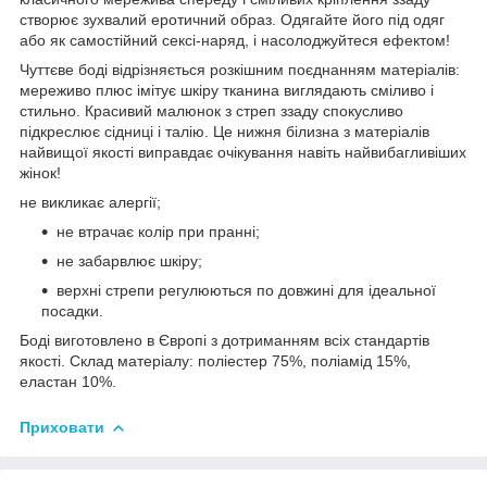
створює зухвалий еротичний образ. Одягайте його під одяг
або як самостійний сексі-наряд, і насолоджуйтеся ефектом!
Чуттєве боді відрізняється розкішним поєднанням матеріалів:
мереживо плюс імітує шкіру тканина виглядають сміливо і
стильно. Красивий малюнок з стреп ззаду спокусливо
підкреслює сідниці і талію. Це нижня білизна з матеріалів
найвищої якості виправдає очікування навіть найвибагливіших
жінок!
не викликає алергії;
не втрачає колір при пранні;
не забарвлює шкіру;
верхні стрепи регулюються по довжині для ідеальної
посадки.
Боді виготовлено в Європі з дотриманням всіх стандартів
якості. Склад матеріалу: поліестер 75%, поліамід 15%,
еластан 10%.
Приховати