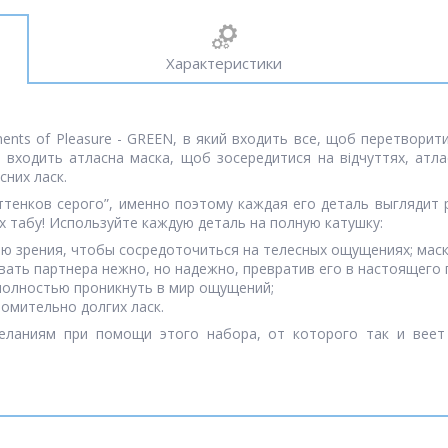
Характеристики
uments of Pleasure - GREEN, в який входить все, щоб перетвори
 входить атласна маска, щоб зосередитися на відчуттях, атласн
сних ласк.
тенков серого”, именно поэтому каждая его деталь выглядит 
х табу! Используйте каждую деталь на полную катушку:
ю зрения, чтобы сосредоточиться на телесных ощущениях; маск
ать партнера нежно, но надежно, превратив его в настоящего 
полностью проникнуть в мир ощущений;
томительно долгих ласк.
еланиям при помощи этого набора, от которого так и веет 