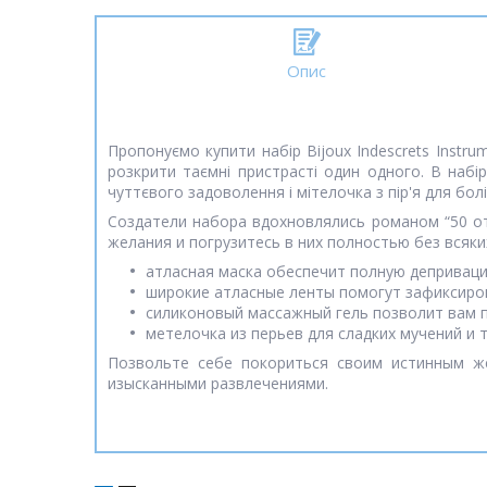
Опис
Пропонуємо купити набір Bijoux Indescrets Instr
розкрити таємні пристрасті один одного. В набір
чуттєвого задоволення і мітелочка з пір'я для болі
Создатели набора вдохновлялись романом “50 от
желания и погрузитесь в них полностью без всяки
атласная маска обеспечит полную деприваци
широкие атласные ленты помогут зафиксиров
силиконовый массажный гель позволит вам 
метелочка из перьев для сладких мучений и 
Позвольте себе покориться своим истинным ж
изысканными развлечениями.