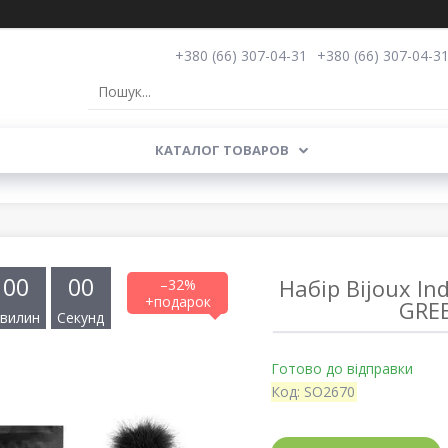
+380 (66) 307-04-31
+380 (66) 307-04-3
КАТАЛОГ ТОВАРОВ
0
0
0
0
Набір Bijoux Ind
–32%
GRE
вилин
Секунд
Готово до відправки
Код:
SO2670