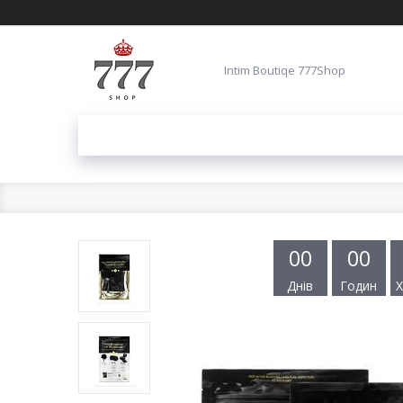
Intim Boutiqe 777Shop
0
0
0
0
Днів
Годин
Х