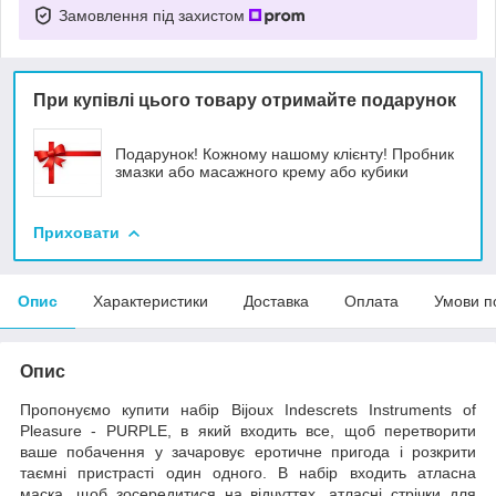
Замовлення під захистом
При купівлі цього товару отримайте подарунок
Подарунок! Кожному нашому клієнту! Пробник
змазки або масажного крему або кубики
Приховати
Опис
Характеристики
Доставка
Оплата
Умови п
Опис
Пропонуємо купити набір Bijoux Indescrets Instruments of
Pleasure - PURPLE, в який входить все, щоб перетворити
ваше побачення у зачаровує еротичне пригода і розкрити
таємні пристрасті один одного. В набір входить атласна
маска, щоб зосередитися на відчуттях, атласні стрічки для