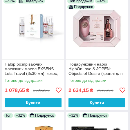
–32%
Подарунок
Топ продажів
–32%
Подарунок
Набір розігріваючих
Подарунковий набір
масажних масел EXSENS
HighOnLove & JOPEN:
Lets Travel (3х30 мл): кокос,
Objects of Desire (краплі для
полуниця ваніль 100%
клітора і вібратор з
Готово до відправки
Готово до відправки
Анонімності
кристалами) 100%
Анонімності
1 078,65
2 634,15
₴
₴
1 586,25 ₴
3 873,75 ₴
Купити
Купити
Топ
–32%
Подарунок
–32%
Подарунок