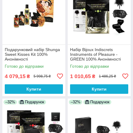
Подарунковий набір Shunga
Набір Bijoux Indiscrets
Sweet Kisses Kit 100%
Instruments of Pleasure -
Анонімності
GREEN 100% Анонімності
Готово до відправки
Готово до відправки
4 079,15
1 010,65
₴
₴
5 998,75 ₴
1 486,25 ₴
Купити
Купити
–32%
Подарунок
–32%
Подарунок