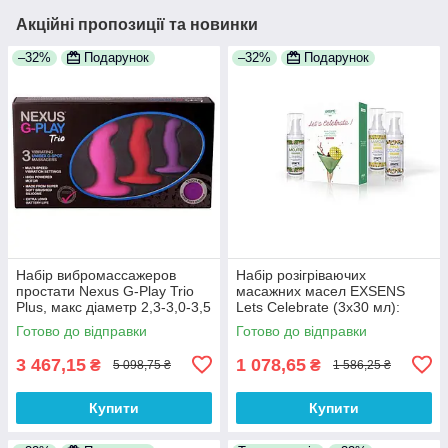
Акційні пропозиції та новинки
–32%
Подарунок
–32%
Подарунок
Набір вибромассажеров
Набір розігріваючих
простати Nexus G-Play Trio
масажних масел EXSENS
Plus, макс діаметр 2,3-3,0-3,5
Lets Celebrate (3х30 мл):
см, для новачків 100%
Піна Колада, Мохіто і
Готово до відправки
Готово до відправки
Анонімності
Маргарита 100% Анонімності
3 467,15
1 078,65
₴
₴
5 098,75 ₴
1 586,25 ₴
Купити
Купити