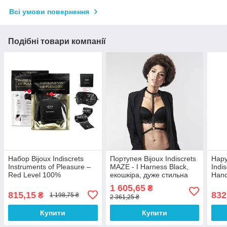
Всі умови повернення
Подібні товари компанії
Набор Bijoux Indiscrets
Портупея Bijoux Indiscrets
Нару
Instruments of Pleasure –
MAZE - I Harness Black,
Indi
Red Level 100%
екошкіра, дуже стильна
Hand
Анонімності
100% Анонімності
мета
1 605,65
₴
бра
815,15
832
₴
1 198,75 ₴
2 361,25 ₴
Анон
Купити
Купити