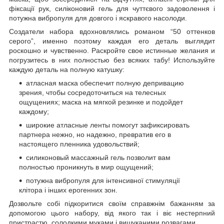
фіксації рук, силіконовий гель для чуттєвого задоволення і
потужна вибропуля для довгого і яскравого насолоди.
Создатели набора вдохновлялись романом “50 оттенков
серого”, именно поэтому каждая его деталь выглядит
роскошно и чувственно. Раскройте свое истинные желания и
погрузитесь в них полностью без всяких табу! Используйте
каждую деталь на полную катушку:
атласная маска обеспечит полную депривацию
зрения, чтобы сосредоточиться на телесных
ощущениях; маска на мягкой резинке и подойдет
каждому;
широкие атласные ленты помогут зафиксировать
партнера нежно, но надежно, превратив его в
настоящего пленника удовольствий;
силиконовый массажный гель позволит вам
полностью проникнуть в мир ощущений;
потужна вибропуля для інтенсивної стимуляції
клітора і інших ерогенних зон.
Дозвольте собі підкоритися своїм справжнім бажанням за
допомогою цього набору, від якого так і віє нестерпний
пристрастю, солодкими муками і вишуканими розвагами