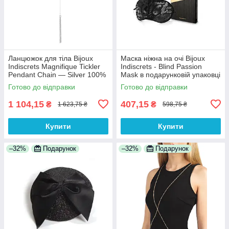
Ланцюжок для тіла Bijoux
Маска ніжна на очі Bijoux
Indiscrets Magnifique Tickler
Indiscrets - Blind Passion
Pendant Chain — Silver 100%
Mask в подарунковій упаковці
Анонімності
100% Анонімності
Готово до відправки
Готово до відправки
1 104,15
407,15
₴
₴
1 623,75 ₴
598,75 ₴
Купити
Купити
–32%
Подарунок
–32%
Подарунок