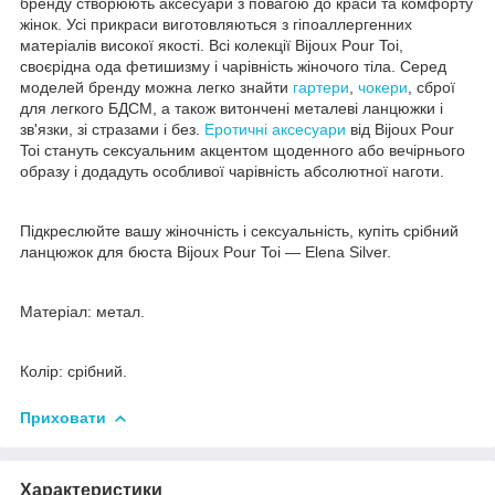
бренду створюють аксесуари з повагою до краси та комфорту
жінок. Усі прикраси виготовляються з гіпоаллергенних
матеріалів високої якості. Всі колекції Bijoux Pour Toi,
своєрідна ода фетишизму і чарівність жіночого тіла. Серед
моделей бренду можна легко знайти
гартери
,
чокери
, сброї
для легкого БДСМ, а також витончені металеві ланцюжки і
зв'язки, зі стразами і без.
Еротичні аксесуари
від Bijoux Pour
Toi стануть сексуальним акцентом щоденного або вечірнього
образу і додадуть особливої чарівність абсолютної наготи.
Підкреслюйте вашу жіночність і сексуальність, купіть срібний
ланцюжок для бюста Bijoux Pour Toi — Elena Silver.
Матеріал: метал.
Колір: срібний.
Приховати
Характеристики