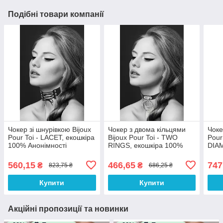
Подібні товари компанії
Чокер зі шнурівкою Bijoux
Чокер з двома кільцями
Чоке
Pour Toi - LACET, екошкіра
Bijoux Pour Toi - TWO
Pour
100% Анонімності
RINGS, екошкіра 100%
DIA
Анонімності
Анон
560,15
466,65
747
₴
₴
823,75 ₴
686,25 ₴
Купити
Купити
Акційні пропозиції та новинки