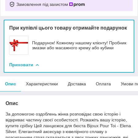
Замовлення під захистом
При купівлі цього товару отримайте подарунок
Подарунок! Кожному нашому клієнту! Пробник
змазки або масажного крему або кубики
Приховати
Опис
Характеристики
Доставка
Оплата
Умови п
Опис
За допомогою оздоблень жінка розповідає свою історію і
відкриває частину своєї особистості. Розкажіть вашу історію,
купите срібну Цей ланцюжок для бюста Bijoux Pour Toi - Elena
Silver. Елегантний аксесуар з ювелірного сплаву з
розсипанням страз складається з двох тонких ланцюжків, які