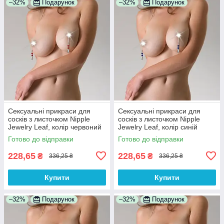
–32%
Подарунок
–32%
Подарунок
Сексуальні прикраси для
Сексуальні прикраси для
сосків з листочком Nipple
сосків з листочком Nipple
Jewelry Leaf, колір червоний
Jewelry Leaf, колір синій
100% Анонімності
100% Анонімності
Готово до відправки
Готово до відправки
228,65
228,65
₴
₴
336,25 ₴
336,25 ₴
Купити
Купити
–32%
Подарунок
–32%
Подарунок