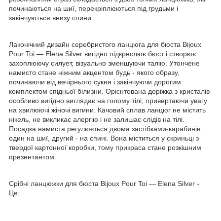
починаються на шиї, перекріплюються під грудьми і
закінчуються внизу спини.
Лаконічний дизайн серебристого ланцюга для бюста Bijoux
Pour Toi — Elena Silver вигідно підкреслює бюст і створює
захоплюючу силует, візуально зменшуючи талію. Утончене
намисто стане ніжним акцентом будь - якого образу,
починаючи від вечірнього сукня і закінчуючи дорогим
комплектом спідньої білизни. Орієнтована доріжка з кристалів
особливо вигідно виглядає на голому тілі, привертаючи увагу
на хвилюючі жіночі вигини. Качовий сплав ланцюг не містить
нікель, не викликає алергію і не залишає слідів на тілі.
Посадка намиста регулюється двома застібками-карабинів:
один на шиї, другий - на спині. Вона міститься у скриньці з
твердої картонної коробки, тому прикраса стане розкішним
презентантом.
Срібні ланцюжки для бюста Bijoux Pour Toi — Elena Silver -
Це: