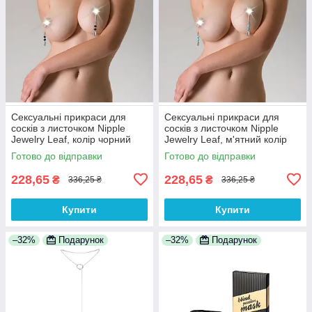
Сексуальні прикраси для
Сексуальні прикраси для
сосків з листочком Nipple
сосків з листочком Nipple
Jewelry Leaf, колір чорний
Jewelry Leaf, м'ятний колір
100% Анонімності
100% Анонімності
Готово до відправки
Готово до відправки
228,65
228,65
₴
₴
336,25 ₴
336,25 ₴
Купити
Купити
–32%
Подарунок
–32%
Подарунок