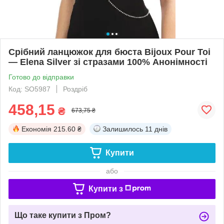
Срібний ланцюжок для бюста Bijoux Pour Toi
— Elena Silver зі стразами 100% Анонімності
Готово до відправки
Код: SO5987
Роздріб
458,15
₴
673,75 ₴
Економія
215.60 ₴
Залишилось
11 днів
Купити
або
Купити з
Що таке купити з Пром?