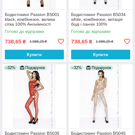
Бодистокинг Passion BS001
Бодистокинг Passion BS034
black, комбінезон, велика
white, комбінезон, імітація
сітка 100% Анонімності
боді і панчіх 100%
Анонімності
Готово до відправки
Готово до відправки
738,65
738,65
₴
₴
1 086,25 ₴
1 086,25 ₴
Купити
Купити
–32%
Подарунок
–32%
Подарунок
Бодистокинг Passion BS036
Бодистокинг Passion BS045