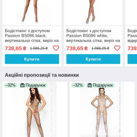
Бодістокінг з доступом
Бодістокінг з доступом
Боді
Passion BS086 black,
Passion BS086 white,
Pass
вертикальна сітка, виріз на
вертикальна сітка, виріз на
відк
спинці 100% Анонімності
спинці 100% Анонімності
дос
738,65
738,65
738
₴
₴
1 086,25 ₴
1 086,25 ₴
Анон
Купити
Купити
Акційні пропозиції та новинки
–32%
Подарунок
–32%
Подарунок