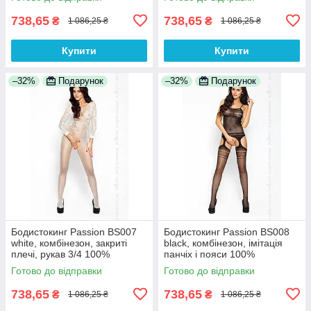
738,65
738,65
₴
₴
1 086,25 ₴
1 086,25 ₴
Купити
Купити
–32%
Подарунок
–32%
Подарунок
Бодистокинг Passion BS007
Бодистокинг Passion BS008
white, комбінезон, закриті
black, комбінезон, імітація
плечі, рукав 3/4 100%
панчіх і пояси 100%
Анонімності
Анонімності
Готово до відправки
Готово до відправки
738,65
738,65
₴
₴
1 086,25 ₴
1 086,25 ₴