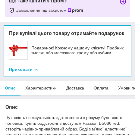
Що таке купити з Пром?
Замовлення під захистом
При купівлі цього товару отримайте подарунок
Подарунок! Кожному нашому клієнту! Пробник
змазки або масажного крему або кубики
Приховати
Опис
Характеристики
Доставка
Оплата
Умови п
Опис
Чуттєвість і сексуальність здатні звести з розуму будь-якого
чоловіка. Купіть бодістокінг з доступом Passion BS086 red,
створіть чарівно-привабливий образ. Боді з м’якої еластичної
сіточки ніжно огорне ваше тіло, гарно окреслить плавні вигини