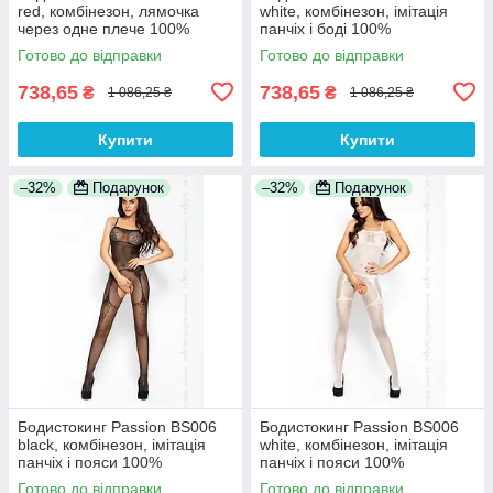
red, комбінезон, лямочка
white, комбінезон, імітація
через одне плече 100%
панчіх і боді 100%
Анонімності
Анонімності
Готово до відправки
Готово до відправки
738,65
738,65
₴
₴
1 086,25 ₴
1 086,25 ₴
Купити
Купити
–32%
Подарунок
–32%
Подарунок
Бодистокинг Passion BS006
Бодистокинг Passion BS006
black, комбінезон, імітація
white, комбінезон, імітація
панчіх і пояси 100%
панчіх і пояси 100%
Анонімності
Анонімності
Готово до відправки
Готово до відправки