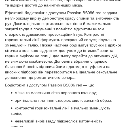
та відкриє доступ до найінтимніших місць.
Ефектний бодістокінг з доступом Passion BS086 red завдяки
неглибокому вирізу демонструє красу спинки та витонченість
рук. Досить щільне вертикальне плетіння й максимально
закриті груди в поєднанні з повністю відкритим низом
створюють дивовижно провокаційний лук. Контрастні
горизонтальні лінії формують прекрасний силует, візуально
зменшуючи талію. Нижня частина боді імітує трусики з дрібної
сіточки з повністю відкритим доступом до інтимної зони та
гарним вирізом на попці, дає змогу перейти до активних дій,
не знімаючи комбінезона. Доповніть вбрання спідньою
білизною й носіть під звичайним одягом, а з туфлями на
високих підборах він перетвориться на ідеальне сексуальне
доповнення до романтичного вечора.
Бодістокінг з доступом Passion BS086 red — це:
м’яка та еластична сітка червоного кольору;
оригінальне плетіння створює хвилювальний образ;
контрастні горизонтальні лінії візуально зменшують
талію;
невеликий виріз ззаду підкреслює витонченість
спинки;