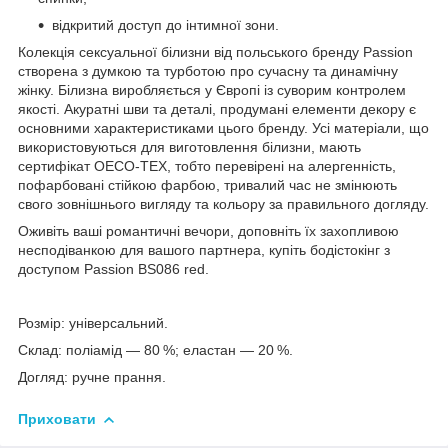
відкритий доступ до інтимної зони.
Колекція сексуальної білизни від польського бренду Passion
створена з думкою та турботою про сучасну та динамічну
жінку. Білизна виробляється у Європі із суворим контролем
якості. Акуратні шви та деталі, продумані елементи декору є
основними характеристиками цього бренду. Усі матеріали, що
використовуються для виготовлення білизни, мають
сертифікат OECO-TEX, тобто перевірені на алергенність,
пофарбовані стійкою фарбою, тривалий час не змінюють
свого зовнішнього вигляду та кольору за правильного догляду.
Оживіть ваші романтичні вечори, доповніть їх захопливою
несподіванкою для вашого партнера, купіть бодістокінг з
доступом Passion BS086 red.
Розмір: універсальний.
Склад: поліамід — 80 %; еластан — 20 %.
Догляд: ручне прання.
Приховати