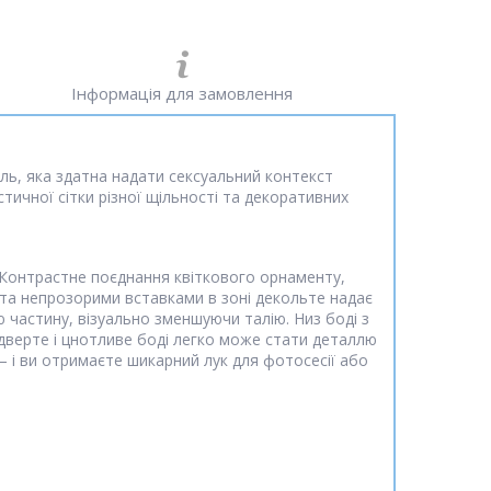
Інформація для замовлення
ль, яка здатна надати сексуальний контекст
тичної сітки різної щільності та декоративних
. Контрастне поєднання квіткового орнаменту,
 та непрозорими вставками в зоні декольте надає
 частину, візуально зменшуючи талію. Низ боді з
ідверте і цнотливе боді легко може стати деталлю
 і ви отримаєте шикарний лук для фотосесії або