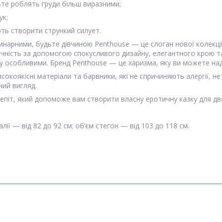
льте роблять груди більш виразними;
ук;
ть створити стрункий силует.
нарними, будьте дівчиною Penthouse — це слоган нової колекції P
ість за допомогою спокусливого дизайну, елегантного крою та ро
му особливими. Бренд Penthouse — це харизма, яку ви можете над
окоякісні матеріали та барвники, які не спричиняють алергії, не 
ний вигляд.
шепіт, який допоможе вам створити власну еротичну казку для дв
алії — від 82 до 92 см; об’єм стегон — від 103 до 118 см.