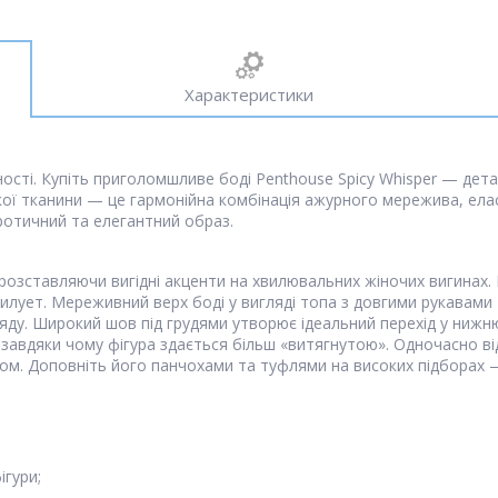
Характеристики
ості. Купіть приголомшливе боді Penthouse Spicy Whisper — дета
якої тканини — це гармонійна комбінація ажурного мережива, елас
ротичний та елегантний образ.
, розставляючи вигідні акценти на хвилювальних жіночих вигинах
силует. Мереживний верх боді у вигляді топа з довгими рукавами
ляду. Широкий шов під грудями утворює ідеальний перехід у нижню
, завдяки чому фігура здається більш «витягнутою». Одночасно в
ком. Доповніть його панчохами та туфлями на високих підборах —
ігури;