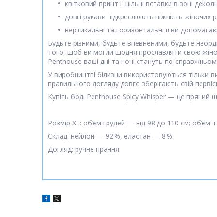
квітковий принт і щільні вставки в зоні деко
довгі рукави підкреслюють ніжність жіночих р
вертикальні та горизонтальні шви допомагаю
Будьте різними, будьте впевненими, будьте неорди
того, щоб ви могли щодня прославляти свою жіночн
Penthouse ваші дні та ночі стануть по-справжньо
У виробництві білизни використовуються тільки вис
правильного догляду довго зберігають свій первіс
Купіть боді Penthouse Spicy Whisper — це пряний 
Розмір XL: об’єм грудей — від 98 до 110 см; об’єм т
Склад: нейлон — 92 %, еластан — 8 %.
Догляд: ручне прання.