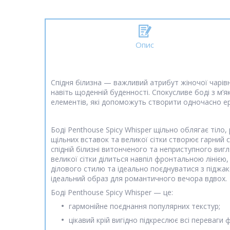
Опис
Спідня білизна — важливий атрибут жіночої чарівн
навіть щоденній буденності. Спокусливе боді з м’
елементів, які допоможуть створити одночасно е
Боді Penthouse Spicy Whisper щільно облягає тіло
щільних вставок та великої сітки створює гарний 
спідній білизні витонченого та неприступного виг
великої сітки ділиться навпіл фронтальною лінією
ділового стилю та ідеально поєднуватися з піджа
ідеальний образ для романтичного вечора вдвох.
Боді Penthouse Spicy Whisper — це:
гармонійне поєднання популярних текстур;
цікавий крій вигідно підкреслює всі переваги ф