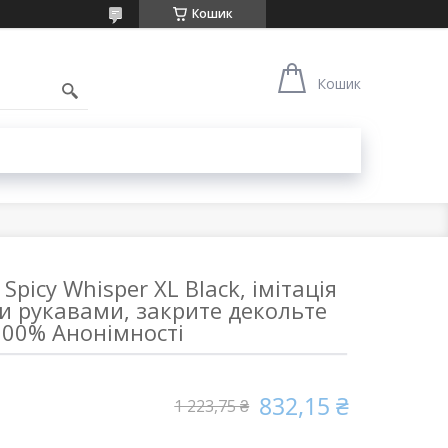
Кошик
1
Кошик
Spicy Whisper XL Black, імітація
и рукавами, закрите декольте
100% Анонімності
832,15 ₴
1 223,75 ₴