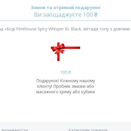
Замов та отримай подарунок
Ви заощаджуєте 100 ₴
«Боді Penthouse Spicy Whisper XL Black, імітація топу з довгим
100 ₴
Подарунок! Кожному нашому
клієнту! Пробник змазки або
масажного крему або кубики
я анонимности
Категории товаров