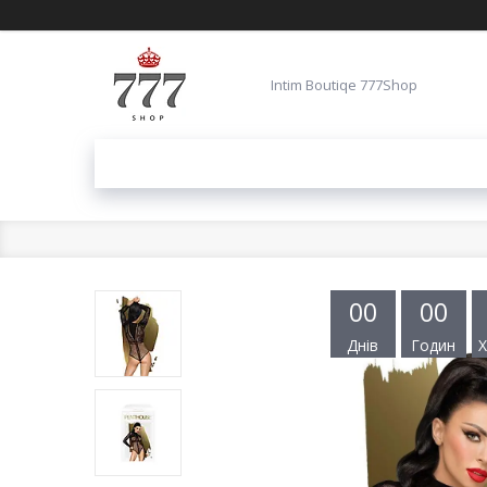
Intim Boutiqe 777Shop
0
0
0
0
Днів
Годин
Х