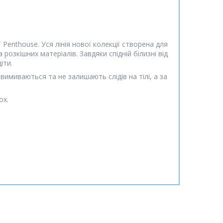
enthouse. Уся лінія нової колекції створена для
зкішних матеріалів. Завдяки спідній білизні від
іти.
вимиваються та не залишають слідів на тілі, а за
ох.