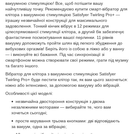
вакуумною стимуляцією! Все, щоб потішити вашу
найчутливішу точку. Рекомендуємо купити смарт-вібратор для
клітора з вакуумною стимуляцією Satisfyer Twirling Pro+ —
іграшку незвичайної конструкції для максимального
задоволення. Тонкий кінчик вібрує в 12 режимах для
цілеспрямованої стимуляції клітора, а другий бік забезпечує
фантастичне посмоктування вашої перлинки. 11 рівнів
вакууму допоможуть пройти шлях від легкого збудження до
вибухових оргазмів! Беріть його із собою в ліжко або у ванну
— і виконуйте всі бажання. Під час синхронізації зі
смартфоном можна створювати свої режими, грати під музику
та багато іншого.
Вібратор для клітора з вакуумною стимуляцією Satisfyer
Twirling Pro+ буде пестити клітор так, як вам цього захочеться:
ніжно або інтенсивно, за допомогою вакууму або вібрацій.
Особливості цієї моделі:
незвичайна двостороння конструкція з двома
незалежними моторами — вибирайте те, чого вам
хочеться сьогодні;
просте керування трьома кнопками: дві відповідають
за вакуум, одна за вібрацію;