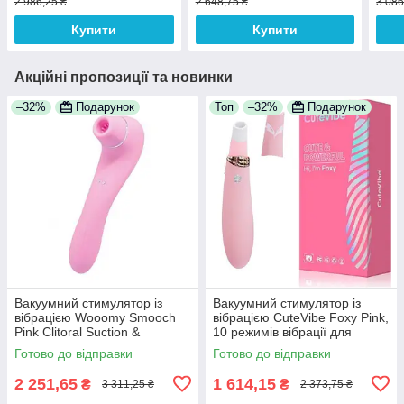
2 986,25 ₴
2 648,75 ₴
3 086
Купити
Купити
Акційні пропозиції та новинки
–32%
Подарунок
Топ
–32%
Подарунок
Вакуумний стимулятор із
Вакуумний стимулятор із
вібрацією Wooomy Smooch
вібрацією CuteVibe Foxy Pink,
Pink Clitoral Suction &
10 режимів вібрації для
Vibration, 10х2 режимів
глибокої стимуляції точки G
Готово до відправки
Готово до відправки
2 251,65
1 614,15
₴
₴
3 311,25 ₴
2 373,75 ₴