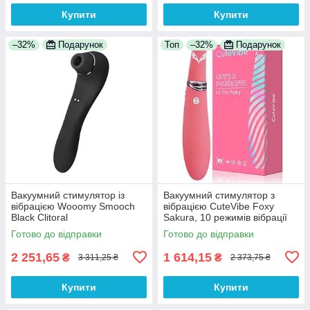
Купити
Купити
–32%
Подарунок
Топ
–32%
Подарунок
Вакуумний стимулятор із
Вакуумний стимулятор з
вібрацією Wooomy Smooch
вібрацією CuteVibe Foxy
Black Clitoral
Sakura, 10 режимів вібрації
Suction&Vibration
для глибокої стимуляції точки
Готово до відправки
Готово до відправки
G
2 251,65
1 614,15
₴
₴
3 311,25 ₴
2 373,75 ₴
Купити
Купити