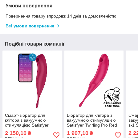
Умови повернення
Повернення товару впродовж 14 днів за домовленістю
Всі умови повернення
Подібні товари компанії
Смарт-вібратор для
Вібратор для клітора з
Смар
клітора з вакуумною
вакуумною стимуляцією
ваку
стимуляцією Satisfyer
Satisfyer Twirling Pro Red
в-1 
Twirling Pro+ dark red
Pink
2 150,10
1 907,10
2 2
₴
₴