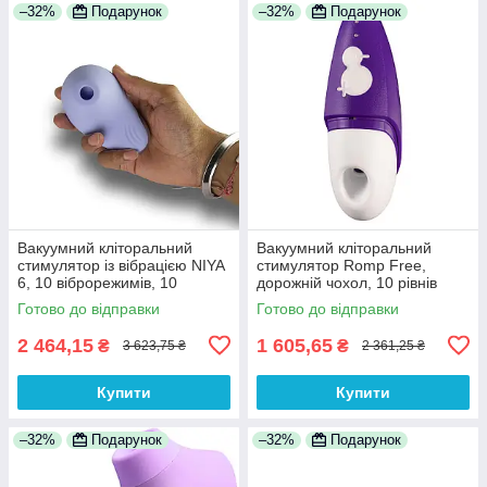
–32%
Подарунок
–32%
Подарунок
Вакуумний кліторальний
Вакуумний кліторальний
стимулятор із вібрацією NIYA
стимулятор Romp Free,
6, 10 віброрежимів, 10
дорожній чохол, 10 рівнів
вакуумно-хвильових режимів
інтенсивності
Готово до відправки
Готово до відправки
2 464,15
1 605,65
₴
₴
3 623,75 ₴
2 361,25 ₴
Купити
Купити
–32%
Подарунок
–32%
Подарунок