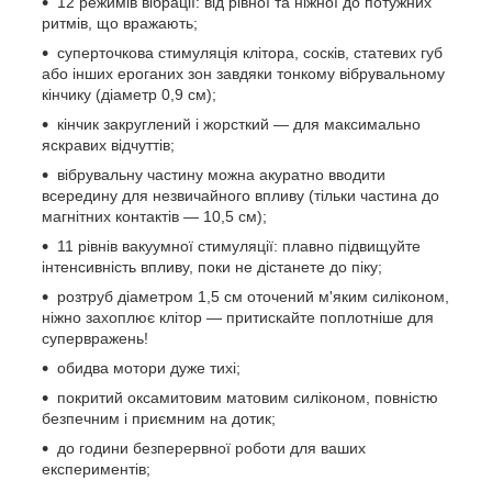
12 режимів вібрації: від рівної та ніжної до потужних
ритмів, що вражають;
суперточкова стимуляція клітора, сосків, статевих губ
або інших ероганих зон завдяки тонкому вібрувальному
кінчику (діаметр 0,9 см);
кінчик закруглений і жорсткий — для максимально
яскравих відчуттів;
вібрувальну частину можна акуратно вводити
всередину для незвичайного впливу (тільки частина до
магнітних контактів — 10,5 см);
11 рівнів вакуумної стимуляції: плавно підвищуйте
інтенсивність впливу, поки не дістанете до піку;
розтруб діаметром 1,5 см оточений м'яким силіконом,
ніжно захоплює клітор — притискайте поплотніше для
супервражень!
обидва мотори дуже тихі;
покритий оксамитовим матовим силіконом, повністю
безпечним і приємним на дотик;
до години безперервної роботи для ваших
експериментів;