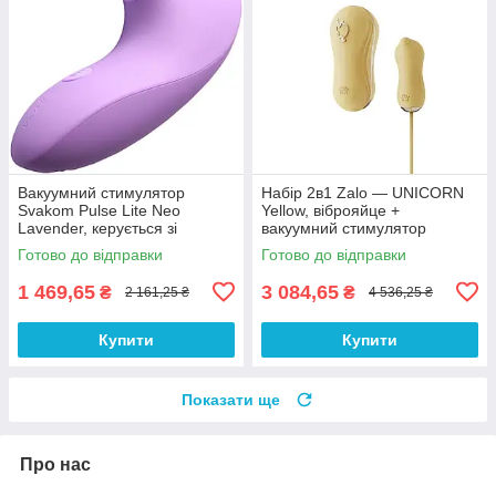
Вакуумний стимулятор
Набір 2в1 Zalo — UNICORN
Svakom Pulse Lite Neo
Yellow, віброяйце +
Lavender, керується зі
вакуумний стимулятор
смартфона
Готово до відправки
Готово до відправки
1 469,65
3 084,65
₴
₴
2 161,25 ₴
4 536,25 ₴
Купити
Купити
Показати ще
Про нас