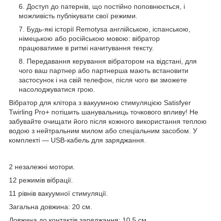
Доступ до патернів, що постійно поповнюється, і
можливість публікувати свої режими.
Будь-які історії Remotysa англійською, іспанською,
німецькою або російською мовою: вібратор
працюватиме в ритмі начитування тексту.
Передавання керування вібратором на відстані, для
чого ваш партнер або партнерша мають встановити
застосунок і на свій телефон, після чого ви зможете
насолоджуватися грою.
Вібратор для клітора з вакуумною стимуляцією Satisfyer
Twirling Pro+ потішить шанувальниць точкового впливу! Не
забувайте очищати його після кожного використання теплою
водою з нейтральним милом або спеціальним засобом. У
комплекті — USB-кабель для заряджання.
2 незалежні мотори.
12 режимів вібрації.
11 рівнів вакуумної стимуляції.
Загальна довжина: 20 см.
Довжина до контактів заряджання: 10,5 см.