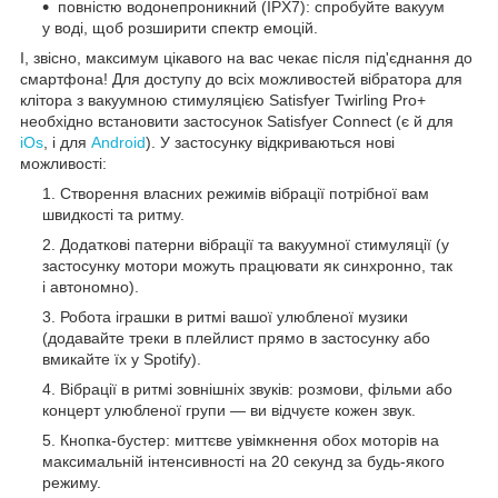
повністю водонепроникний (IPX7): спробуйте вакуум
у воді, щоб розширити спектр емоцій.
І, звісно, максимум цікавого на вас чекає після під'єднання до
смартфона! Для доступу до всіх можливостей вібратора для
клітора з вакуумною стимуляцією Satisfyer Twirling Pro+
необхідно встановити застосунок Satisfyer Connect (є й для
iOs
, і для
Android
). У застосунку відкриваються нові
можливості:
Створення власних режимів вібрації потрібної вам
швидкості та ритму.
Додаткові патерни вібрації та вакуумної стимуляції (у
застосунку мотори можуть працювати як синхронно, так
і автономно).
Робота іграшки в ритмі вашої улюбленої музики
(додавайте треки в плейлист прямо в застосунку або
вмикайте їх у Spotify).
Вібрації в ритмі зовнішніх звуків: розмови, фільми або
концерт улюбленої групи — ви відчуєте кожен звук.
Кнопка-бустер: миттєве увімкнення обох моторів на
максимальній інтенсивності на 20 секунд за будь-якого
режиму.