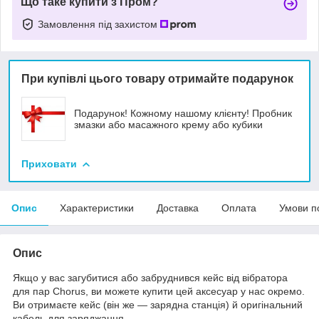
Що таке купити з Пром?
Замовлення під захистом
При купівлі цього товару отримайте подарунок
Подарунок! Кожному нашому клієнту! Пробник
змазки або масажного крему або кубики
Приховати
Опис
Характеристики
Доставка
Оплата
Умови п
Опис
Якщо у вас загубитися або забруднився кейс від вібратора
для пар Chorus, ви можете купити цей аксесуар у нас окремо.
Ви отримаєте кейс (він же — зарядна станція) й оригінальний
кабель для заряджання.