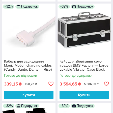
–32%
Подарунок
–32%
Подарунок
Кабель для заряджання
Кейс для зберігання секс-
Magic Motion charging cables
іграшок BMS Factory — Large
(Candy, Dante, Dante II, Rise)
Lokable Vibrator Case Black
Готово до відправки
Готово до відправки
339,15
3 594,65
₴
₴
498,75 ₴
5 286,25 ₴
Купити
Купити
–32%
Подарунок
–32%
Подарунок