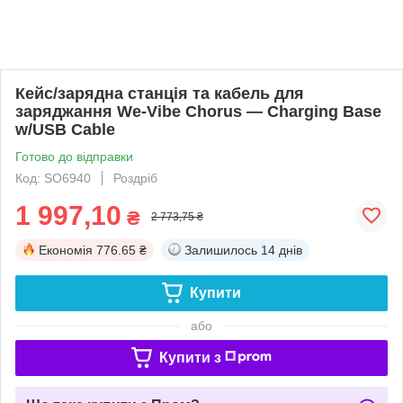
Кейс/зарядна станція та кабель для
заряджання We-Vibe Chorus — Charging Base
w/USB Cable
Готово до відправки
Код: SO6940
Роздріб
1 997,10
₴
2 773,75 ₴
Економія
776.65 ₴
Залишилось
14 днів
Купити
або
Купити з