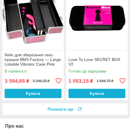
Кейс для зберігання секс-
іграшок BMS Factory — Large
Love To Love SECRET BOX
Lokable Vibrator Case Pink
V2
В наявності
Готово до відправки
3 594,65
1 053,15
₴
₴
5 286,25 ₴
1 548,75 ₴
Купити
Купити
Показати ще
Про нас