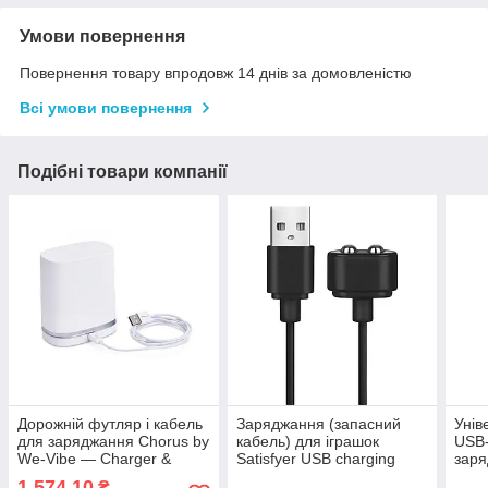
Умови повернення
Повернення товару впродовж 14 днів за домовленістю
Всі умови повернення
Подібні товари компанії
Дорожній футляр і кабель
Заряджання (запасний
Унів
для заряджання Chorus by
кабель) для іграшок
USB-
We-Vibe — Charger &
Satisfyer USB charging
заря
Travel Case w/USB Cable
cable Black
Vibe
1 574,10
₴