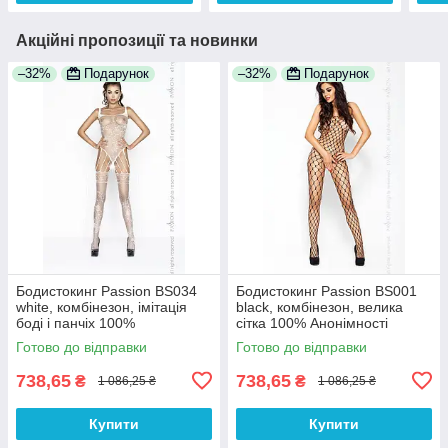
Акційні пропозиції та новинки
–32%
Подарунок
–32%
Подарунок
Бодистокинг Passion BS034
Бодистокинг Passion BS001
white, комбінезон, імітація
black, комбінезон, велика
боді і панчіх 100%
сітка 100% Анонімності
Анонімності
Готово до відправки
Готово до відправки
738,65
738,65
₴
₴
1 086,25 ₴
1 086,25 ₴
Купити
Купити