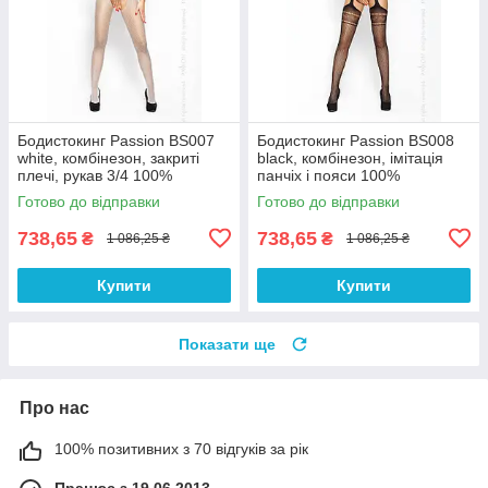
Бодистокинг Passion BS007
Бодистокинг Passion BS008
white, комбінезон, закриті
black, комбінезон, імітація
плечі, рукав 3/4 100%
панчіх і пояси 100%
Анонімності
Анонімності
Готово до відправки
Готово до відправки
738,65
738,65
₴
₴
1 086,25 ₴
1 086,25 ₴
Купити
Купити
Показати ще
Про нас
100% позитивних з 70 відгуків за рік
Працює з 19.06.2013