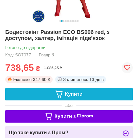
Бодистокінг Passion ECO BS006 red, з
доступом, халтер, імітація підв'язок
Готово до відправки
Код: SO7077
Роздріб
738,65
₴
1 086,25 ₴
Економія
347.60 ₴
Залишилось
13 днів
Купити
або
Купити з
Що таке купити з Пром?