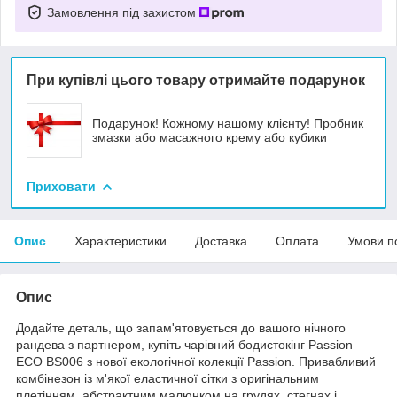
Замовлення під захистом
При купівлі цього товару отримайте подарунок
Подарунок! Кожному нашому клієнту! Пробник
змазки або масажного крему або кубики
Приховати
Опис
Характеристики
Доставка
Оплата
Умови п
Опис
Додайте деталь, що запам'ятовується до вашого нічного
рандева з партнером, купіть чарівний бодистокінг Passion
ECO BS006 з нової екологічної колекції Passion. Привабливий
комбінезон із м'якої еластичної сітки з оригінальним
плетінням, абстрактним малюнком на грудях, стегнах і