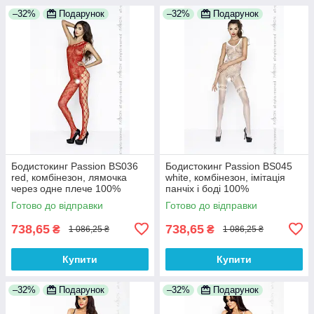
–32%
Подарунок
–32%
Подарунок
Бодистокинг Passion BS036
Бодистокинг Passion BS045
red, комбінезон, лямочка
white, комбінезон, імітація
через одне плече 100%
панчіх і боді 100%
Анонімності
Анонімності
Готово до відправки
Готово до відправки
738,65
738,65
₴
₴
1 086,25 ₴
1 086,25 ₴
Купити
Купити
–32%
Подарунок
–32%
Подарунок