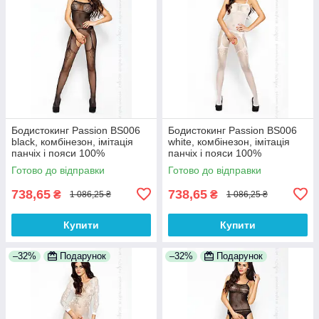
Бодистокинг Passion BS006
Бодистокинг Passion BS006
black, комбінезон, імітація
white, комбінезон, імітація
панчіх і пояси 100%
панчіх і пояси 100%
Анонімності
Анонімності
Готово до відправки
Готово до відправки
738,65
738,65
₴
₴
1 086,25 ₴
1 086,25 ₴
Купити
Купити
–32%
Подарунок
–32%
Подарунок