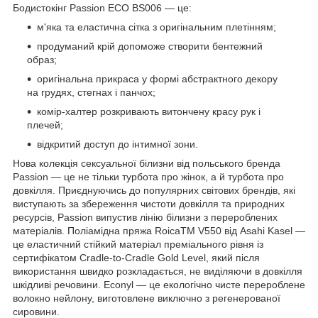
Бодистокінг Passion ECO BS006 — це:
м'яка та еластична сітка з оригінальним плетінням;
продуманий крій допоможе створити бентежний
образ;
оригінальна прикраса у формі абстрактного декору
на грудях, стегнах і панчох;
комір-халтер розкривають витончену красу рук і
плечей;
відкритий доступ до інтимної зони.
Нова колекція сексуальної білизни від польського бренда
Passion — це не тільки турбота про жінок, а й турбота про
довкілля. Приєднуючись до популярних світових брендів, які
виступають за збереження чистоти довкілля та природних
ресурсів, Passion випустив лінію білизни з перероблених
матеріалів. Поліамідна пряжа RoicaTM V550 від Asahi Kasel —
це еластичний стійкий матеріал преміального рівня із
сертифікатом Cradle-to-Cradle Gold Level, який після
використання швидко розкладається, не виділяючи в довкілля
шкідливі речовини. Econyl — це екологічно чисте перероблене
волокно нейлону, виготовлене виключно з регенерованої
сировини.