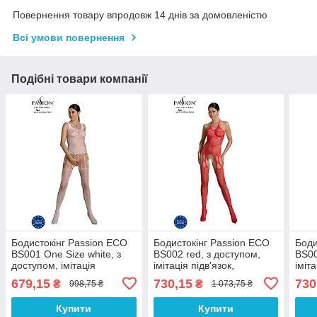
Повернення товару впродовж 14 днів за домовленістю
Всі умови повернення
Подібні товари компанії
Бодистокінг Passion ECO
Бодистокінг Passion ECO
Боди
BS001 One Size white, з
BS002 red, з доступом,
BS00
доступом, імітація
імітація підв'язок,
іміта
підв'язок, флористичний
абстрактний малюнок
абст
679,15
730,15
730
₴
₴
998,75 ₴
1 073,75 ₴
декор
Купити
Купити