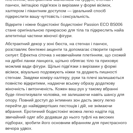
панчох, імітацією підв'язок із вирізами у формі вісімок,
халтером і пікантним доступом — ідеальний спосіб
підкреслити вашу чуттєвість і сексуальність.
Відкрите і ніжне бодистокінг бодистокінг Passion ECO BS006
стане оригінальною прикрасою для тіла та підкреслить найа
апетитніші частини жіночої фігури.
Абстрактний декор у зоні бюста, на стегнах і панчох,
розставляє бентежні акценти та допомагає створити гарний
силует. Ефектна сіточка з незвичайним плетінням, що схожий
на дрібні ланки ланцюга, щільно облягає тіло та приховує
можливі вади фігури. Щільні підв'язки з вирізами у формі
вісімок, візуально подовжують ніжки та додають пишності
стегнам. Завдяки коміру-халтеру, руки та плечі залишаються
повністю відкритими, надаючи всьому образу додаткову
жіночність і витонченість. Кожен ваш рух у такому вбранні
буде гіпнотизувати чоловіка, не залишаючи навіть шансу для
опору. Повний доступ до інтимних зон дасть змогу легко
перейти до найвідвертіших пестощів і дій, не знімаючи
вбрання. Еротичний бодистокінг можна легко надіти під
звичайний одяг або додавши до нього туфлі на високих
підборах, зробити його основним вбранням для пристрасного
вечора удвох.