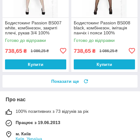
Бодистокинг Passion BS007
Бодистокинг Passion BS008
white, комбінезон, закриті
black, комбінезон, імітація
плечі, рукав 3/4 100%
панчіх і пояси 100%
Анонімності
Анонімності
Готово до відправки
Готово до відправки
738,65
738,65
₴
₴
1 086,25 ₴
1 086,25 ₴
Купити
Купити
Показати ще
Про нас
100% позитивних з 73 відгуків за рік
Працює з 19.06.2013
м. Київ
Київ, Україна