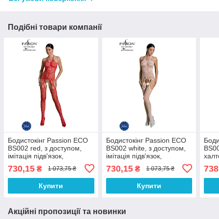
Подібні товари компанії
Бодистокінг Passion ECO
Бодистокінг Passion ECO
Боди
BS002 red, з доступом,
BS002 white, з доступом,
BS00
імітація підв'язок,
імітація підв'язок,
халт
абстрактний малюнок
абстрактний малюнок
730,15
730,15
738
₴
₴
1 073,75 ₴
1 073,75 ₴
Купити
Купити
Акційні пропозиції та новинки