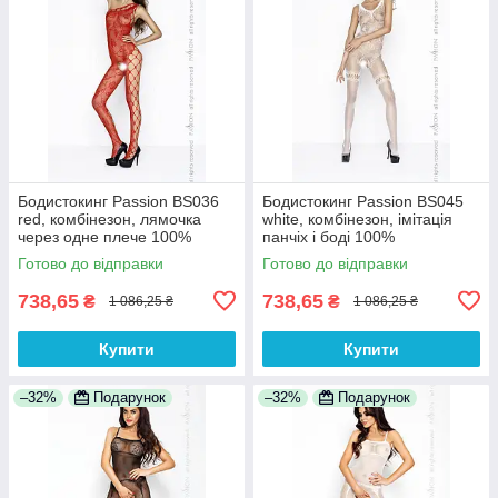
Бодистокинг Passion BS036
Бодистокинг Passion BS045
red, комбінезон, лямочка
white, комбінезон, імітація
через одне плече 100%
панчіх і боді 100%
Анонімності
Анонімності
Готово до відправки
Готово до відправки
738,65
738,65
₴
₴
1 086,25 ₴
1 086,25 ₴
Купити
Купити
–32%
Подарунок
–32%
Подарунок