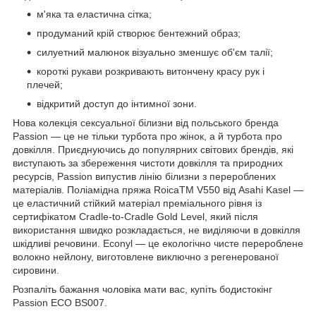
м'яка та еластична сітка;
продуманий крій створює бентежний образ;
силуетний малюнок візуально зменшує об'єм талії;
короткі рукави розкривають витончену красу рук і
плечей;
відкритий доступ до інтимної зони.
Нова колекція сексуальної білизни від польського бренда
Passion — це не тільки турбота про жінок, а й турбота про
довкілля. Приєднуючись до популярних світових брендів, які
виступають за збереження чистоти довкілля та природних
ресурсів, Passion випустив лінію білизни з перероблених
матеріалів. Поліамідна пряжа RoicaTM V550 від Asahi Kasel —
це еластичний стійкий матеріал преміального рівня із
сертифікатом Cradle-to-Cradle Gold Level, який після
використання швидко розкладається, не виділяючи в довкілля
шкідливі речовини. Econyl — це екологічно чисте перероблене
волокно нейлону, виготовлене виключно з регенерованої
сировини.
Розпаліть бажання чоловіка мати вас, купіть бодистокінг
Passion ECO BS007.