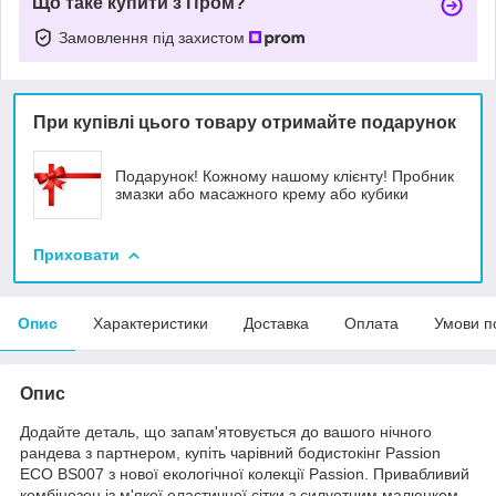
Що таке купити з Пром?
Замовлення під захистом
При купівлі цього товару отримайте подарунок
Подарунок! Кожному нашому клієнту! Пробник
змазки або масажного крему або кубики
Приховати
Опис
Характеристики
Доставка
Оплата
Умови п
Опис
Додайте деталь, що запам'ятовується до вашого нічного
рандева з партнером, купіть чарівний бодистокінг Passion
ECO BS007 з нової екологічної колекції Passion. Привабливий
комбінезон із м'якої еластичної сітки з силуетним малюнком,