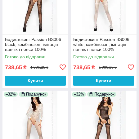
Бодистокинг Passion BS006
Бодистокинг Passion BS006
black, комбінезон, імітація
white, комбінезон, імітація
панчіх і пояси 100%
панчіх і пояси 100%
Анонімності
Анонімності
Готово до відправки
Готово до відправки
738,65
738,65
₴
₴
1 086,25 ₴
1 086,25 ₴
Купити
Купити
–32%
Подарунок
–32%
Подарунок