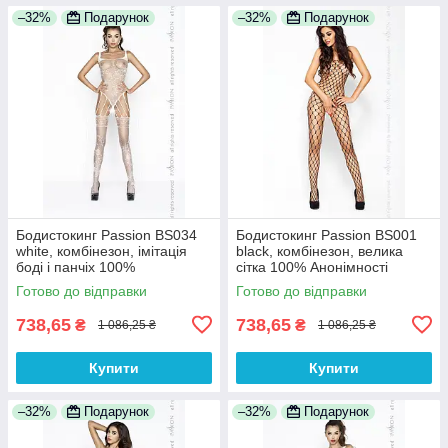
–32%
Подарунок
–32%
Подарунок
Бодистокинг Passion BS034
Бодистокинг Passion BS001
white, комбінезон, імітація
black, комбінезон, велика
боді і панчіх 100%
сітка 100% Анонімності
Анонімності
Готово до відправки
Готово до відправки
738,65
738,65
₴
₴
1 086,25 ₴
1 086,25 ₴
Купити
Купити
–32%
Подарунок
–32%
Подарунок