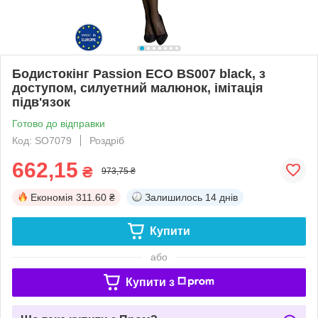
Бодистокінг Passion ECO BS007 black, з
доступом, силуетний малюнок, імітація
підв'язок
Готово до відправки
Код: SO7079
Роздріб
662,15
₴
973,75 ₴
Економія
311.60 ₴
Залишилось
14 днів
Купити
або
Купити з