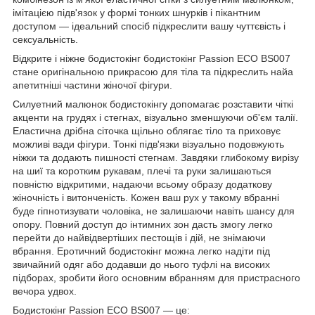
імітацією підв'язок у формі тонких шнурків і пікантним
доступом — ідеальний спосіб підкреслити вашу чуттєвість і
сексуальність.
Відкрите і ніжне бодистокінг бодистокінг Passion ECO BS007
стане оригінальною прикрасою для тіла та підкреслить найа
апетитніші частини жіночої фігури.
Силуетний малюнок бодистокінгу допомагає розставити чіткі
акценти на грудях і стегнах, візуально зменшуючи об'єм талії.
Еластична дрібна сіточка щільно облягає тіло та приховує
можливі вади фігури. Тонкі підв'язки візуально подовжують
ніжки та додають пишності стегнам. Завдяки глибокому вирізу
на шиї та коротким рукавам, плечі та руки залишаються
повністю відкритими, надаючи всьому образу додаткову
жіночність і витонченість. Кожен ваш рух у такому вбранні
буде гіпнотизувати чоловіка, не залишаючи навіть шансу для
опору. Повний доступ до інтимних зон дасть змогу легко
перейти до найвідвертіших пестощів і дій, не знімаючи
вбрання. Еротичний бодистокінг можна легко надіти під
звичайний одяг або додавши до нього туфлі на високих
підборах, зробити його основним вбранням для пристрасного
вечора удвох.
Бодистокінг Passion ECO BS007 — це: