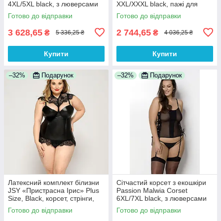
4XL/5XL black, з люверсами
XXL/XXXL black, пажі для
та знімними пажами
панчіх, стрінги
Готово до відправки
Готово до відправки
3 628,65
2 744,65
₴
₴
5 336,25 ₴
4 036,25 ₴
Купити
Купити
–32%
Подарунок
–32%
Подарунок
Латексний комплект білизни
Сітчастий корсет з екошкіри
JSY «Пристрасна Ірис» Plus
Passion Malwia Corset
Size, Black, корсет, стрінги,
6XL/7XL black, з люверсами
мереживо
та знімними пажами
Готово до відправки
Готово до відправки