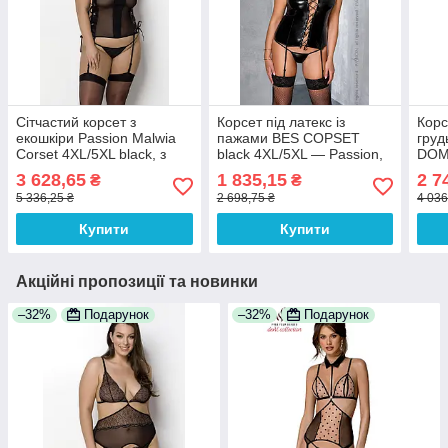
Сітчастий корсет з
Корсет під латекс із
Корс
екошкіри Passion Malwia
пажами BES COPSET
груд
Corset 4XL/5XL black, з
black 4XL/5XL — Passion,
DOM
люверсами та знімними
стринги, шнурівка 100%
beig
3 628,65
1 835,15
2 7
₴
₴
пажами
Анонімності
стрі
5 336,25 ₴
2 698,75 ₴
4 036
Купити
Купити
Акційні пропозиції та новинки
–32%
Подарунок
–32%
Подарунок