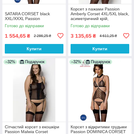
Корсет з пажами Passion
SATARA CORSET black
Amberly Corset 4XL/5XL black,
XXL/XXXL Passion
асиметричний крій,
мережива, стринги
Готово до відправки
Готово до відправки
1 554,65
3 135,65
₴
₴
2 286,25 ₴
4 611,25 ₴
Купити
Купити
–32%
Подарунок
–32%
Подарунок
Сітчастий корсет з екошкіри
Корсет з відкритими грудьми
Passion Malwia Corset
Passion DOMINICA CORSET