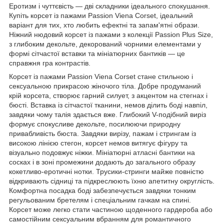
Еротизм і чуттєвість — дві складники ідеального спокушання.
Купіть корсет із пажами Passion Viena Corset, ідеальний
варіант для тих, хто любить ефектні та запам'ятні образи.
Ніжний нюдовий корсет із пажами з колекції Passion Plus Size,
з глибоким декольте, декорований чорними елементами у
формі сітчастої вставки та мініатюрних бантиків — це
справжня гра контрастів.
Корсет із пажами Passion Viena Corset стане стильною і
сексуальною прикрасою жіночого тіла. Добре продуманий
крій корсета, створює гарний силует, з акцентом на стегнах і
бюсті. Вставка із сітчастої тканини, немов ділить боді навпіл,
завдяки чому талія здається вже. Глибокий V-подібний виріз
формує спокусливе декольте, посилюючи природну
привабливість бюста. Завдяки вирізу, пажам і стрингам із
високою лінією стегон, корсет немов витягує фігуру та
візуально подовжує ніжки. Мініатюрні атласні бантики на
сосках і в зоні промежини додають до загального образу
кокетливо-еротичні нотки. Трусики-стринги майже повністю
відкривають сідниці та підкреслюють їхню апетитну округлість.
Комфортна посадка боді забезпечується завдяки тонким
регульованим бретелям і спеціальним гачкам на спині.
Корсет може легко стати частиною щоденного гардероба або
самостійним сексуальним вбранням для романтичного