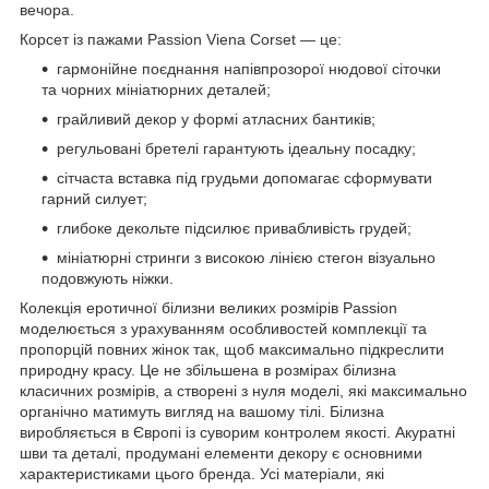
вечора.
Корсет із пажами Passion Viena Corset — це:
гармонійне поєднання напівпрозорої нюдової сіточки
та чорних мініатюрних деталей;
грайливий декор у формі атласних бантиків;
регульовані бретелі гарантують ідеальну посадку;
сітчаста вставка під грудьми допомагає сформувати
гарний силует;
глибоке декольте підсилює привабливість грудей;
мініатюрні стринги з високою лінією стегон візуально
подовжують ніжки.
Колекція еротичної білизни великих розмірів Passion
моделюється з урахуванням особливостей комплекції та
пропорцій повних жінок так, щоб максимально підкреслити
природну красу. Це не збільшена в розмірах білизна
класичних розмірів, а створені з нуля моделі, які максимально
органічно матимуть вигляд на вашому тілі. Білизна
виробляється в Європі із суворим контролем якості. Акуратні
шви та деталі, продумані елементи декору є основними
характеристиками цього бренда. Усі матеріали, які