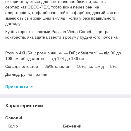
використовуються для виготовлення білизни, мають
сертифікат OECO-TEX, тобто вони перевірені на
алергенність, пофарбовані стійкою фарбою, довгий час не
змінюють свій зовнішній вигляд і колір у разі правильного
догляду.
Купіть корсет із пажами Passion Viena Corset — це гра
контрастів, яка здатна звести з розуму будь-якого чоловіка.
Розмір 4XL/5XL: розмір чашки — D/F; обвід талії — від 96 до
108 см; обвід стегон — від 124 до 136 см.
Склад: поліестер — 85%; еластан — 10%; поліамід — 5%.
Догляд: ручне прання.
Приховати
Характеристики
Основні
Колір
Бежевий