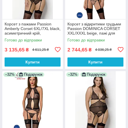
Корсет з пажами Passion
Корсет з відкритими грудьми
Amberly Corset 6XL/7XL black,
Passion DOMINICA CORSET
асиметричний крій,
XXL/XXXL beige, пажі для
мережива, стринги
панчіх, стрінги
Готово до відправки
Готово до відправки
3 135,65
2 744,65
₴
₴
4 611,25 ₴
4 036,25 ₴
Купити
Купити
–32%
Подарунок
–32%
Подарунок