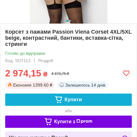
Корсет з пажами Passion Viena Corset 4XL/5XL
beige, контрастний, бантики, вставка-сітка,
стринги
Готово до відправки
Код: SO7113
Роздріб
2 974,15
₴
4 373,75 ₴
Економія
1399.60 ₴
Залишилось
14 днів
Купити
або
Купити з