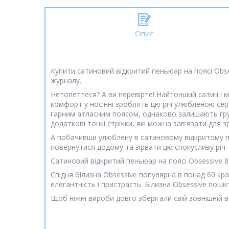
Опис
Купити сатиновий відкритий пеньюар на поясі Obse
журналу.
Нетопеттеся? А ви перевірте! Найтонший сатин і м
комфорт у носінні зроблять цю річ улюбленою сер
гарним атласним поясом, однаково залишають груди
додаткові тонкі стрічки, які можна зав'язати для 
А побачивши улюблену в сатиновому відкритому пе
повернутися додому та зірвати цю спокусливу річ.
Сатиновий відкритий пеньюар на поясі Obsessive 8
Спідня білизна Obsessive популярна в понад 60 кра
елегантність і пристрасть. Білизна Obsessive пошит
Щоб ніжні вироби довго зберігали свій зовнішній в