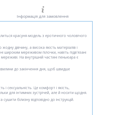
Інформація для замовлення
селиться красуня-модель з еротичного чоловічого
одну дівчину, а висока якість матеріалів і
і широким мереживом пілочки, навіть підв'язані
 мереживі. На внутрішній частині пеньюара є
 хвилини до закінчення дня, щоб швидше
ь і сексуальність. Це комфорт і якість,
ільки для інтимних зустрічей, але й носити щодня.
 сушити білизну відповідно до інструкцій.