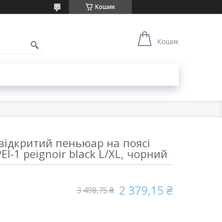
Кошик
1
Кошик
відкритий пеньюар на поясі
EI-1 peignoir black L/XL, чорний
2 379,15 ₴
3 498,75 ₴