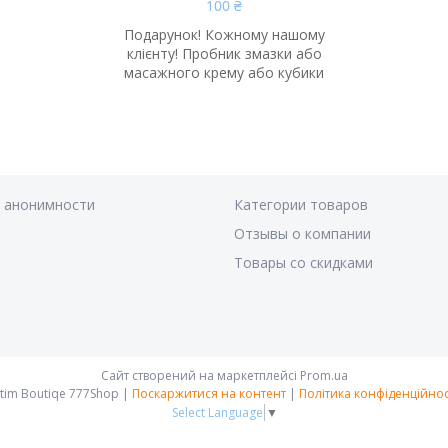
100 ₴
Подарунок! Кожному нашому
клієнту! Пробник змазки або
масажного крему або кубики
я анонимности
Категории товаров
Отзывы о компании
Товары со скидками
Сайт створений на маркетплейсі
Prom.ua
Intim Boutiqe 777Shop |
Поскаржитися на контент
|
Політика конфіденційнос
Select Language
▼