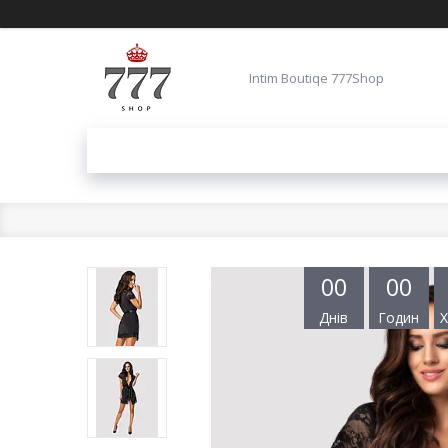
Intim Boutiqe 777Shop
0
0
0
0
Днів
Годин
Х