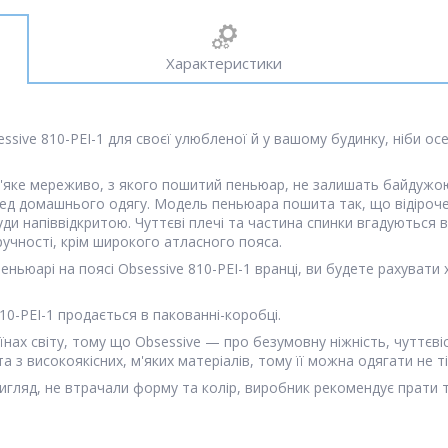
Характеристики
ssive 810-PEI-1 для своєї улюбленої й у вашому будинку, ніби о
'яке мереживо, з якого пошитий пеньюар, не залишать байдужою ж
ед домашнього одягу. Модель пеньюара пошита так, що відірочен
 напіввідкритою. Чуттєві плечі та частина спинки вгадуються в
зручності, крім широкого атласного пояса.
ньюарі на поясі Obsessive 810-PEI-1 вранці, ви будете рахувати
10-PEI-1 продається в пакованні-коробці.
їнах світу, тому що Obsessive — про безумовну ніжність, чуттєвіст
а з високоякісних, м'яких матеріалів, тому її можна одягати не т
игляд, не втрачали форму та колір, виробник рекомендує прати та