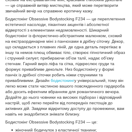
— це справжній витвір мистецтва, який може перетворити
звичайний вечір на справжню еротичну казку.
Бодистокінг Obsessive Bodystocking F234 — це переплетення
естетичної насолоди, пікантних акцентів і абсолютної
відвертості з елементами недомовленості. Шикарний
бодистокінг із флористично-абстрактним малюнком, схожий
на екстраординарне міні з панчохами в дрібну сіточку. Декор,
що складається з плавних ліній, де одна деталь перетікає в
іншу та немов плющ обвиває тіло, створює гіпнотичний образ
і стрункий силует, прибираючи об'єм талії, надає об'єму
стегнам. Гарний виріз ліфа та сітка, підкреслює груди та
формує привабливе декольте. Низ бодистокінгу у формі
панчіх із дрібної сіточки робить ніжки стрункими та
привабливими. Дизайн
бодистокинг
у універсальний, тому він
легко може стати частиною вашого повсякденного гардероба
або досить ефектним вбранням для романтичного вечора.
Додайте до нього човники на високих підборах і відповідний
настрій, щоб легко перейти від попередніх пестощів до
активних дій. Завдяки відкритому доступу до промежини, вам
навіть не знадобитися знімати білизну.
Бодистокінг Obsessive Bodystocking F234 — це:
жіночний бодичулок з еластичної тканини;