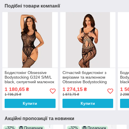
Подібні товари компанії
Бодистокінг Obsessive
Сітчастий бодистокінг з
Боди
Bodystocking G324 S/M/L
вирізами та малюнком
Body
black, силуетний малюнок
Obsessive Bodystocking
blac
G328 S/M/L, чорний,
сітк
1 180,65
1 274,15
1 5
₴
₴
комбінезон
1 736,25 ₴
1 873,75 ₴
2 298
Купити
Купити
Акційні пропозиції та новинки
–32%
Подарунок
–32%
Подарунок