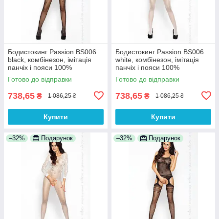
Бодистокинг Passion BS006
Бодистокинг Passion BS006
black, комбінезон, імітація
white, комбінезон, імітація
панчіх і пояси 100%
панчіх і пояси 100%
Анонімності
Анонімності
Готово до відправки
Готово до відправки
738,65
738,65
₴
₴
1 086,25 ₴
1 086,25 ₴
Купити
Купити
–32%
Подарунок
–32%
Подарунок