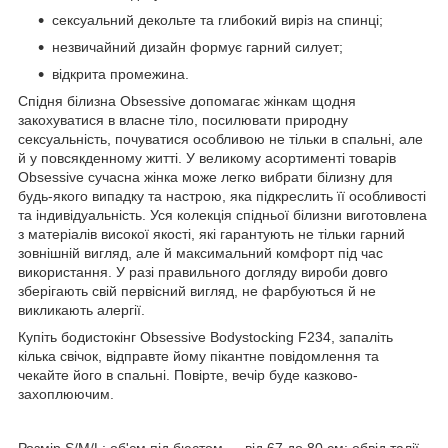
сексуальний декольте та глибокий виріз на спинці;
незвичайний дизайн формує гарний силует;
відкрита промежина.
Спідня білизна Obsessive допомагає жінкам щодня
закохуватися в власне тіло, посилювати природну
сексуальність, почуватися особливою не тільки в спальні, але
й у повсякденному житті. У великому асортименті товарів
Obsessive сучасна жінка може легко вибрати білизну для
будь-якого випадку та настрою, яка підкреслить її особливості
та індивідуальність. Уся колекція спідньої білизни виготовлена
з матеріалів високої якості, які гарантують не тільки гарний
зовнішній вигляд, але й максимальний комфорт під час
використання. У разі правильного догляду вироби довго
зберігають свій первісний вигляд, не фарбуються й не
викликають алергії.
Купіть бодистокінг Obsessive Bodystocking F234, запаліть
кілька свічок, відправте йому пікантне повідомлення та
чекайте його в спальні. Повірте, вечір буде казково-
захоплюючим.
Розмір S/M/L: об'єм під бюстом — від 67 до 80 см; обвід талії