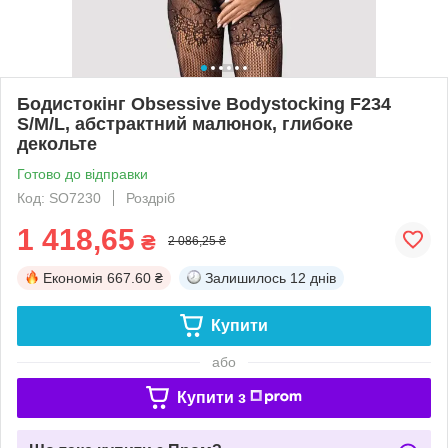
Бодистокінг Obsessive Bodystocking F234
S/M/L, абстрактний малюнок, глибоке
декольте
Готово до відправки
Код: SO7230
Роздріб
1 418,65
₴
2 086,25 ₴
Економія
667.60 ₴
Залишилось
12 днів
Купити
або
Купити з