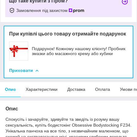
Що таке купити з Пром?
Замовлення під захистом
При купівлі цього товару отримайте подарунок
Подарунок! Кожному нашому клієнту! Пробник
змазки або масажного крему або кубики
Приховати
Опис
Характеристики
Доставка
Оплата
Умови п
Опис
Спокусіть і зачаруйте, здивуйте та зведіть із розуму вашу
сексуальність, купіть бодистокінг Obsessive Bodystocking F234.
Унікальна панчоха на все тіло, з незвичайним малюнком, що
схожий на екстравагантне міні, красивим глибоким декольте