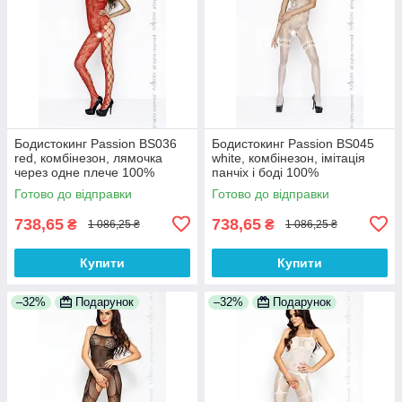
Бодистокинг Passion BS036
Бодистокинг Passion BS045
red, комбінезон, лямочка
white, комбінезон, імітація
через одне плече 100%
панчіх і боді 100%
Анонімності
Анонімності
Готово до відправки
Готово до відправки
738,65
738,65
₴
₴
1 086,25 ₴
1 086,25 ₴
Купити
Купити
–32%
Подарунок
–32%
Подарунок