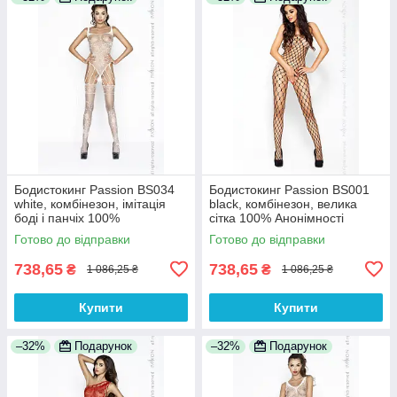
Бодистокинг Passion BS034
Бодистокинг Passion BS001
white, комбінезон, імітація
black, комбінезон, велика
боді і панчіх 100%
сітка 100% Анонімності
Анонімності
Готово до відправки
Готово до відправки
738,65
738,65
₴
₴
1 086,25 ₴
1 086,25 ₴
Купити
Купити
–32%
Подарунок
–32%
Подарунок