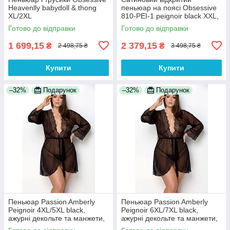
Heavenlly babydoll & thong
пеньюар на поясі Obsessive
XL/2XL
810-PEI-1 peignoir black XXL,
чорний
Готово до відправки
Готово до відправки
1 699,15
2 379,15
₴
₴
2 498,75 ₴
3 498,75 ₴
Купити
Купити
–32%
Подарунок
–32%
Подарунок
Пеньюар Passion Amberly
Пеньюар Passion Amberly
Peignoir 4XL/5XL black,
Peignoir 6XL/7XL black,
ажурні декольте та манжети,
ажурні декольте та манжети,
широкі рукави
широкі рукави