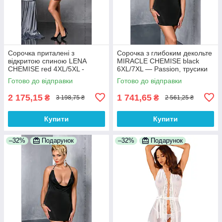
Сорочка приталені з
Сорочка з глибоким декольте
відкритою спиною LENA
MIRACLE CHEMISE black
CHEMISE red 4XL/5XL -
6XL/7XL — Passion, трусики
Passion, трусики 100%
100% Анонімності
Готово до відправки
Готово до відправки
Анонімності
2 175,15
1 741,65
₴
₴
3 198,75 ₴
2 561,25 ₴
Купити
Купити
–32%
Подарунок
–32%
Подарунок