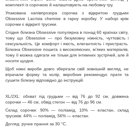
комплекті із сорочкою й налаштовують на любовну гру.
Упакована напівпрозора сорочка з відкритою грудьми
Obsessive Lacrisia chemise в гарну коробку. У наборі крім
сорочки є відкриті трусики.
Спідня білизна Obsessive популярна в понад 60 країнах світу,
тому що Obsessive — про безумовну ніжність, чуттєвість і
сексуальність. Це комфорт і якість, елегантність і пристрасть.
Білизна Obsessive пошита з високоякісних, м'яких матеріалів,
тому її можна одягати не тільки для інтимних зустрічей, але й
носити щодня.
Щоб ніжні вироби довго зберігали свій зовнішній вигляд, не
втрачали форму та колір, виробник рекомендує прати та
сушити білизну відповідно до інструкцій.
XL/2XL: обхват під грудьми — від 76 до 92 см, довжина
сорочки — 46 см, обвід стегон — від 76 до 96 см.
Склад сорочки: 90% — поліамід, 10% — еластан, склад
трусиків: 44% — поліамід, 56% — еластан.
Догляд: ручне прання за 30 °C.