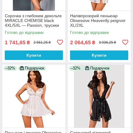
Сорочка з глибоким декольте
Напівпрозорий пеньюар
MIRACLE CHEMISE black
Obsessive Heavenlly peignoir
4XL/5XL — Passion, трусики
XL/2XL
100% Анонімності
Готово до відправки
Готово до відправки
1 741,65
2 064,65
₴
₴
2 561,25 ₴
3 036,25 ₴
Купити
Купити
–32%
Подарунок
–32%
Подарунок
Пеньюар і трусики Obsessive
Сатиновий відкритий