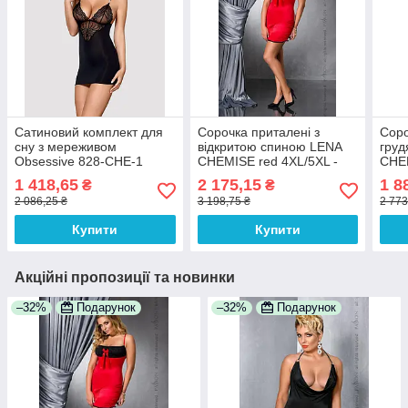
Сатиновий комплект для
Сорочка приталені з
Соро
сну з мереживом
відкритою спиною LENA
груд
Obsessive 828-CHE-1
CHEMISE red 4XL/5XL -
CHEM
chemise & thong L/XL,
Passion, трусики 100%
Pass
1 418,65
2 175,15
1 8
₴
₴
чорний, сорочка, ст.
Анонімності
2 086,25 ₴
3 198,75 ₴
2 773
Купити
Купити
Акційні пропозиції та новинки
–32%
Подарунок
–32%
Подарунок