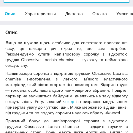
Опис
Характеристики
Доставка
Оплата
Умови п
Опис
Якщо ви шукали щось особливе для спекотного проведення
часу, ця шикарна річ якраз те, що вам потрібно.
Рекомендуємо купити напівпрозору сорочку з відкритою
груддю Obsessive Lacrisia chemise — зухвалу та неймовірно
сексуальну.
Напівпрозора сорочка з відкритою грудьми Obsessive Lacrisia
chemise виготовлена з легкого, м'якого еластичного
матеріалу, який ніжно огортає тіло комфортом. Відкриті груди
— головна особливість цього неймовірного вбрання. Повірте,
партнер не залишиться байдужим, дивлячись на таку відверту
сексуальність. Регульований ч
окер
із прикрасою-медальоном
привертає увагу до чуттєвої шиї. М'яке мереживо від шиї вниз,
під грудьми та по подолу сорочки надають образу ніжності.
Приємний бонус до напівпрозорої сорочки з відкритою
грудьми Obsessive Larisia chemise — відкриті трусики з
еластичних стреп. Вони мають дуже еротичний вигляд у