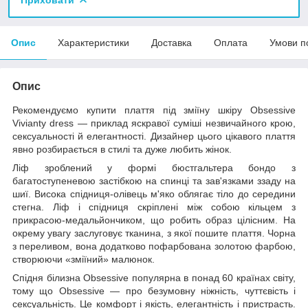
Опис
Характеристики
Доставка
Оплата
Умови п
Опис
Рекомендуємо купити плаття під зміїну шкіру Obsessive
Vivianty dress — приклад яскравої суміші незвичайного крою,
сексуальності й елегантності. Дизайнер цього цікавого плаття
явно розбирається в стилі та дуже любить жінок.
Ліф зроблений у формі бюстгальтера бондо з
багатоступеневою застібкою на спинці та зав'язками ззаду на
шиї. Висока спідниця-олівець м'яко облягає тіло до середини
стегна. Ліф і спідниця скріплені між собою кільцем з
прикрасою-медальйончиком, що робить образ цілісним. На
окрему увагу заслуговує тканина, з якої пошите плаття. Чорна
з переливом, вона додатково пофарбована золотою фарбою,
створюючи «зміїний» малюнок.
Спідня білизна Obsessive популярна в понад 60 країнах світу,
тому що Obsessive — про безумовну ніжність, чуттєвість і
сексуальність. Це комфорт і якість, елегантність і пристрасть.