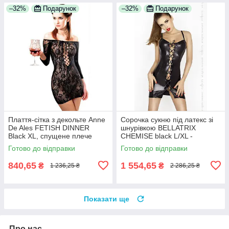
–32%
Подарунок
–32%
Подарунок
Плаття-сітка з декольте Anne
Сорочка сукню під латекс зі
De Ales FETISH DINNER
шнурівкою BELLATRIX
Black XL, спущене плече
CHEMISE black L/XL -
100% Анонімності
Passion, трусики 100%
Готово до відправки
Готово до відправки
Анонімності
840,65
1 554,65
₴
₴
1 236,25 ₴
2 286,25 ₴
Показати ще
Про нас