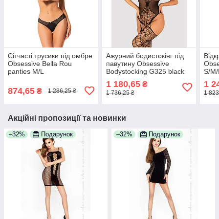
Сітчасті трусики під омбре
Ажурний бодистокінг під
Відк
Obsessive Bella Rou
павутину Obsessive
Obse
panties M/L
Bodystocking G325 black
S/M/
S/M/L, чорний комбінезон,
1 180,65
1 2
₴
імітаци
874,65
₴
1 286,25 ₴
1 736,25 ₴
1 823
Акційні пропозиції та новинки
–32%
Подарунок
–32%
Подарунок