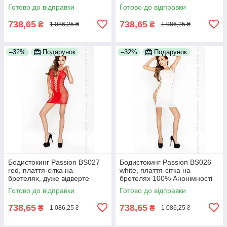
Анонімності
Готово до відправки
Готово до відправки
738,65
738,65
₴
₴
1 086,25 ₴
1 086,25 ₴
–32%
Подарунок
–32%
Подарунок
Бодистокинг Passion BS027
Бодистокинг Passion BS026
red, плаття-сітка на
white, плаття-сітка на
бретелях, дуже відверте
бретелях 100% Анонімності
100% Анонімності
Готово до відправки
Готово до відправки
738,65
738,65
₴
₴
1 086,25 ₴
1 086,25 ₴