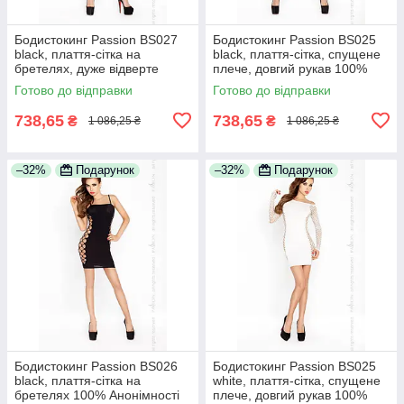
Бодистокинг Passion BS027
Бодистокинг Passion BS025
black, плаття-сітка на
black, плаття-сітка, спущене
бретелях, дуже відверте
плече, довгий рукав 100%
100% Анонімності
Анонімності
Готово до відправки
Готово до відправки
738,65
738,65
₴
₴
1 086,25 ₴
1 086,25 ₴
–32%
Подарунок
–32%
Подарунок
Бодистокинг Passion BS026
Бодистокинг Passion BS025
black, плаття-сітка на
white, плаття-сітка, спущене
бретелях 100% Анонімності
плече, довгий рукав 100%