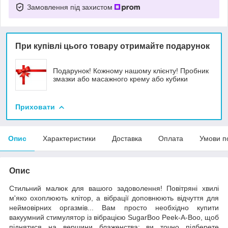
Замовлення під захистом
При купівлі цього товару отримайте подарунок
Подарунок! Кожному нашому клієнту! Пробник
змазки або масажного крему або кубики
Приховати
Опис
Характеристики
Доставка
Оплата
Умови п
Опис
Стильний малюк для вашого задоволення! Повітряні хвилі
м'яко охоплюють клітор, а вібрації доповнюють відчуття для
неймовірних оргазмів... Вам просто необхідно купити
вакуумний стимулятор із вібрацією SugarBoo Peek-A-Boo, щоб
піднятися на вершини блаженства: ви точно підберете