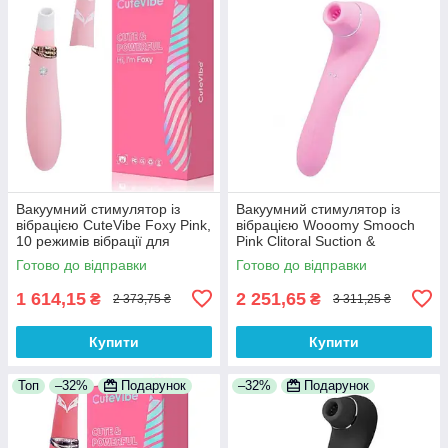
Вакуумний стимулятор із
Вакуумний стимулятор із
вібрацією CuteVibe Foxy Pink,
вібрацією Wooomy Smooch
10 режимів вібрації для
Pink Clitoral Suction &
глибокої стимуляції точки G
Vibration, 10х2 режимів
Готово до відправки
Готово до відправки
1 614,15
2 251,65
₴
₴
2 373,75 ₴
3 311,25 ₴
Купити
Купити
Топ
–32%
Подарунок
–32%
Подарунок