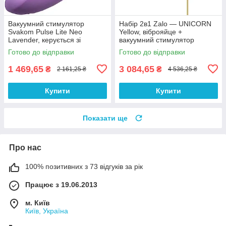
Вакуумний стимулятор
Набір 2в1 Zalo — UNICORN
Svakom Pulse Lite Neo
Yellow, віброяйце +
Lavender, керується зі
вакуумний стимулятор
смартфона
Готово до відправки
Готово до відправки
1 469,65
3 084,65
₴
₴
2 161,25 ₴
4 536,25 ₴
Купити
Купити
Показати ще
Про нас
100% позитивних з 73 відгуків за рік
Працює з 19.06.2013
м. Київ
Київ, Україна