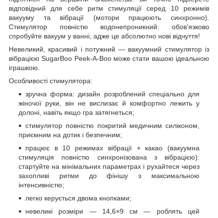
відповідний для себе ритм стимуляції серед 10 режимів
вакууму та вібрації (мотори працюють синхронно).
Стимулятор повністю водонепроникний: обов'язково
спробуйте вакуум у ванні, адже це абсолютно нові відчуття!
Невеликий, красивий і потужний — вакуумний стимулятор із
вібрацією SugarBoo Peek-A-Boo може стати вашою ідеальною
іграшкою.
Особливості стимулятора:
зручна форма: дизайн розроблений спеціально для
жіночої руки, він не вислизає й комфортно лежить у
долоні, навіть якщо гра затягнеться;
стимулятор повністю покритий медичним силіконом,
приємним на дотик і безпечним;
працює в 10 режимах вібрації + какао (вакуумна
стимуляція повністю синхронізована з вібрацією):
стартуйте на мінімальних параметрах і рухайтеся через
захопливі ритми до фінішу з максимальною
інтенсивністю;
легко керується двома кнопками;
невеликі розміри — 14,6×9 см — роблять цей