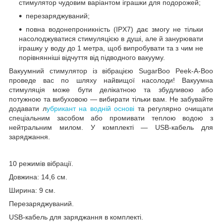
стимулятор чудовим варіантом іграшки для подорожей;
перезаряджуваний;
повна водонепроникність (IPX7) дає змогу не тільки
насолоджуватися стимуляцією в душі, але й занурювати
іграшку у воду до 1 метра, щоб випробувати та з чим не
порівнянніші відчуття від підводного вакууму.
Вакуумний стимулятор із вібрацією SugarBoo Peek-A-Boo
проведе вас по шляху найвищої насолоди! Вакуумна
стимуляція може бути делікатною та збудливою або
потужною та вибуховою — вибирати тільки вам. Не забувайте
додавати л
убрикант на водній основі
та регулярно очищати
спеціальним засобом або промивати теплою водою з
нейтральним милом. У комплекті — USB-кабель для
заряджання.
10 режимів вібрації.
Довжина: 14,6 см.
Ширина: 9 см.
Перезаряджуваний.
USB-кабель для заряджання в комплекті.