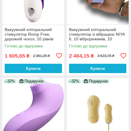
Вакуумний кліторальний
Вакуумний кліторальний
стимулятор Romp Free,
стимулятор із вібрацією NIYA
дорожній чохол, 10 рівнів
6, 10 віброрежимів, 10
інтенсивності
вакуумно-хвильових режимів
Готово до відправки
Готово до відправки
1 605,65
2 464,15
₴
₴
2 361,25 ₴
3 623,75 ₴
Купити
Купити
–32%
Подарунок
–32%
Подарунок