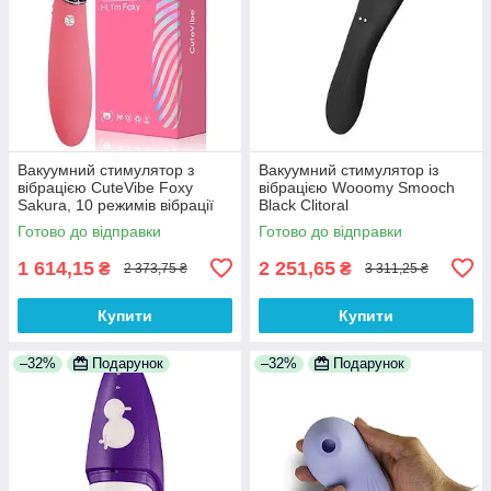
Вакуумний стимулятор з
Вакуумний стимулятор із
вібрацією CuteVibe Foxy
вібрацією Wooomy Smooch
Sakura, 10 режимів вібрації
Black Clitoral
для глибокої стимуляції точки
Suction&Vibration
Готово до відправки
Готово до відправки
G
1 614,15
2 251,65
₴
₴
2 373,75 ₴
3 311,25 ₴
Купити
Купити
–32%
Подарунок
–32%
Подарунок