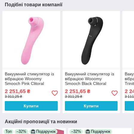
Подібні товари компанії
Вакуумний стимулятор із
Вакуумний стимулятор із
Ваку
вібрацією Wooomy
вібрацією Wooomy
вібр
Smooch Pink Clitoral
Smooch Black Clitoral
Trini
Suction & Vibration, 10х2
Suction&Vibration
2 251,65
2 251,65
2 2
₴
₴
режимів
3 311,25 ₴
3 311,25 ₴
3 111
Купити
Купити
Акційні пропозиції та новинки
Топ
–32%
Подарунок
–32%
Подарунок