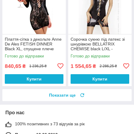
Плаття-сітка з декольте Anne
Сорочка сукню під латекс зі
De Ales FETISH DINNER
шнурівкою BELLATRIX
Black XL, спущене плече
CHEMISE black L/XL -
100% Анонімності
Passion, трусики 100%
Готово до відправки
Готово до відправки
Анонімності
840,65
1 554,65
₴
₴
1 236,25 ₴
2 286,25 ₴
Купити
Купити
Показати ще
Про нас
100% позитивних з 73 відгуків за рік