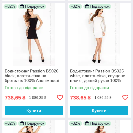
–32%
Подарунок
–32%
Подарунок
Бодистокинг Passion BS026
Бодистокинг Passion BS025
black, плаття-сітка на
white, плаття-сітка, спущене
бретелях 100% Анонімності
плече, довгий рукав 100%
Анонімності
Готово до відправки
Готово до відправки
738,65
738,65
₴
₴
1 086,25 ₴
1 086,25 ₴
Купити
Купити
–32%
Подарунок
–32%
Подарунок