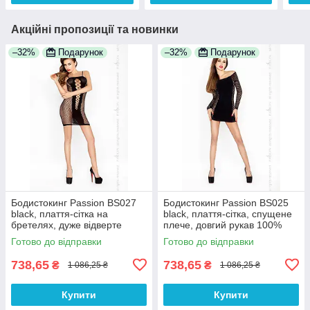
Акційні пропозиції та новинки
–32%
Подарунок
–32%
Подарунок
Бодистокинг Passion BS027
Бодистокинг Passion BS025
black, плаття-сітка на
black, плаття-сітка, спущене
бретелях, дуже відверте
плече, довгий рукав 100%
100% Анонімності
Анонімності
Готово до відправки
Готово до відправки
738,65
738,65
₴
₴
1 086,25 ₴
1 086,25 ₴
Купити
Купити