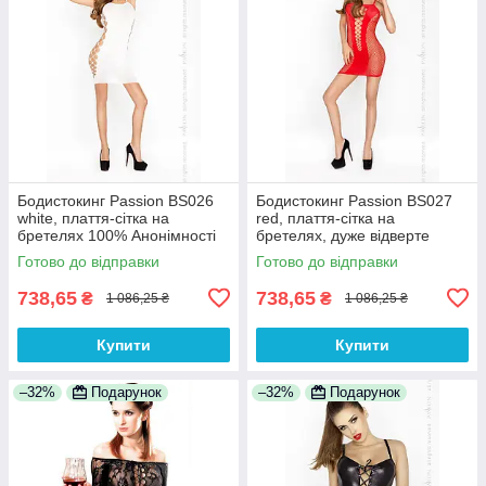
Бодистокинг Passion BS026
Бодистокинг Passion BS027
white, плаття-сітка на
red, плаття-сітка на
бретелях 100% Анонімності
бретелях, дуже відверте
100% Анонімності
Готово до відправки
Готово до відправки
738,65
738,65
₴
₴
1 086,25 ₴
1 086,25 ₴
Купити
Купити
–32%
Подарунок
–32%
Подарунок