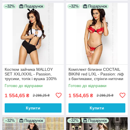
–32%
Подарунок
–32%
Подарунок
Костюм зайчика MALLOY
Комплект білизни COCTAIL
SET XXL/XXXL - Passion,
BIKINI red L/XL - Passion: ліф
трусики, топік і вушка 100%
з бантиками, стрінги-ниточки
Анонімності
100% Анонімності
Готово до відправки
Готово до відправки
1 554,65
1 554,65
₴
₴
2 286,25 ₴
2 286,25 ₴
Купити
Купити
–32%
Подарунок
–32%
Подарунок