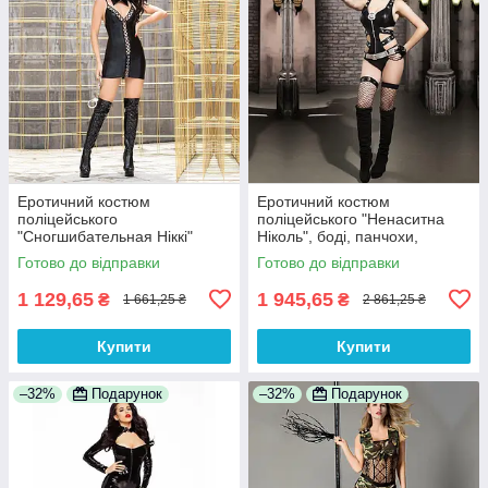
Еротичний костюм
Еротичний костюм
поліцейського
поліцейського "Ненаситна
"Сногшибательная Ніккі"
Ніколь", боді, панчохи,
сукня трусики, кашкет, комір,
кашкет, пояс, значок, пістолет
Готово до відправки
Готово до відправки
наручники 100% Анонімності
100% Анонімності
1 129,65
1 945,65
₴
₴
1 661,25 ₴
2 861,25 ₴
Купити
Купити
–32%
Подарунок
–32%
Подарунок