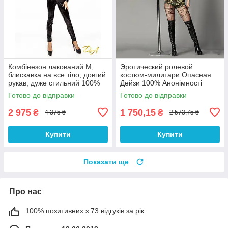
Комбінезон лакований M,
Эротический ролевой
блискавка на все тіло, довгий
костюм-милитари Опасная
рукав, дуже стильний 100%
Дейзи 100% Анонімності
Анонімності
Готово до відправки
Готово до відправки
2 975
1 750,15
₴
₴
4 375 ₴
2 573,75 ₴
Купити
Купити
Показати ще
Про нас
100% позитивних з 73 відгуків за рік