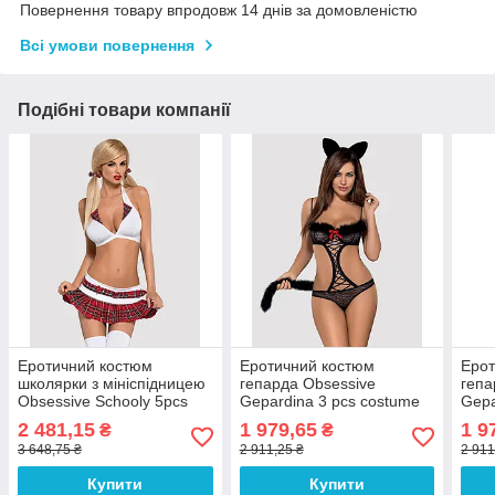
Повернення товару впродовж 14 днів за домовленістю
Всі умови повернення
Подібні товари компанії
Еротичний костюм
Еротичний костюм
Ерот
школярки з мініспідницею
гепарда Obsessive
гепа
Obsessive Schooly 5pcs
Gepardina 3 pcs costume
Gepa
costume S/M, біло-
S/M, чорний, хутряна
L/XL
2 481,15
1 979,65
1 9
₴
₴
червоний, топ, спідник
обробка, монокіні,
обро
3 648,75 ₴
2 911,25 ₴
2 911
Купити
Купити