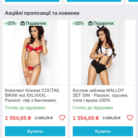
Акційні пропозиції та новинки
–32%
Подарунок
–32%
Подарунок
Комплект білизни COCTAIL
Костюм зайчика MALLOY
BIKINI red XXL/XXXL -
SET S/M - Passion, трусики,
Passion: ліф з бантиками,
топік і вушка 100%
стрінги-ниточки 100%
Анонімності
Готово до відправки
Готово до відправки
Анонімності
1 554,65
1 554,65
₴
₴
2 286,25 ₴
2 286,25 ₴
Купити
Купити