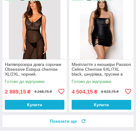
Напівпрозора довга сорочки
Мініплаття з екошкіри Passion
Obsessive Estiqua chemise
Celine Chemise 6XL/7XL
XL/2XL, чорний,
black, шнурівка, трусики в
асиметричний крій
комплекті
Готово до відправки
Готово до відправки
2 889,15
4 504,15
₴
₴
4 248,75 ₴
6 623,75 ₴
Купити
Купити
Показати ще