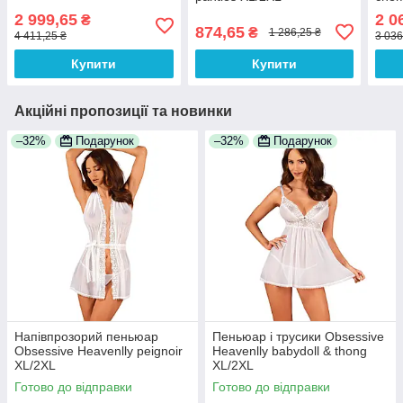
2 999,65
2 0
₴
874,65
₴
1 286,25 ₴
4 411,25 ₴
3 036
Купити
Купити
Акційні пропозиції та новинки
–32%
Подарунок
–32%
Подарунок
Напівпрозорий пеньюар
Пеньюар і трусики Obsessive
Obsessive Heavenlly peignoir
Heavenlly babydoll & thong
XL/2XL
XL/2XL
Готово до відправки
Готово до відправки