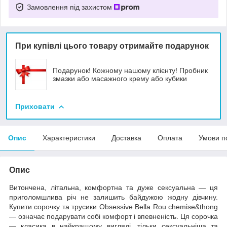
Замовлення під захистом
При купівлі цього товару отримайте подарунок
Подарунок! Кожному нашому клієнту! Пробник
змазки або масажного крему або кубики
Приховати
Опис
Характеристики
Доставка
Оплата
Умови п
Опис
Витончена, літальна, комфортна та дуже сексуальна — ця
приголомшлива річ не залишить байдужою жодну дівчину.
Купити сорочку та трусики Obsessive Bella Rou chemise&thong
— означає подарувати собі комфорт і впевненість. Ця сорочка
— класика в найкращому вигляді, тільки сексуальніша та