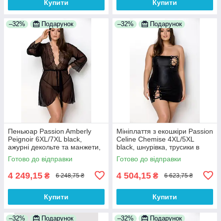
Купити
Купити
–32%
Подарунок
–32%
Подарунок
Пеньюар Passion Amberly
Мініплаття з екошкіри Passion
Peignoir 6XL/7XL black,
Celine Chemise 4XL/5XL
ажурні декольте та манжети,
black, шнурівка, трусики в
широкі рукави
комплекті
Готово до відправки
Готово до відправки
4 249,15
4 504,15
₴
₴
6 248,75 ₴
6 623,75 ₴
Купити
Купити
–32%
Подарунок
–32%
Подарунок