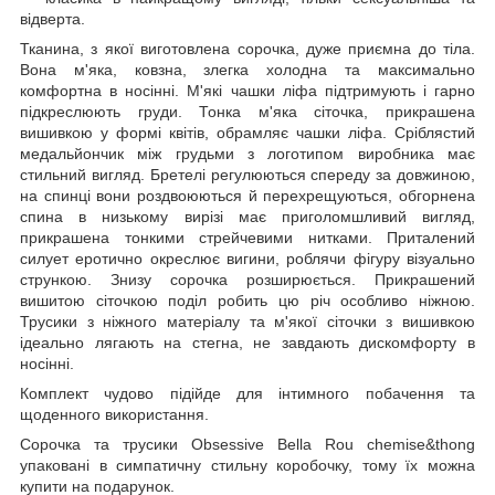
відверта.
Тканина, з якої виготовлена сорочка, дуже приємна до тіла.
Вона м'яка, ковзна, злегка холодна та максимально
комфортна в носінні. М'які чашки ліфа підтримують і гарно
підкреслюють груди. Тонка м'яка сіточка, прикрашена
вишивкою у формі квітів, обрамляє чашки ліфа. Сріблястий
медальйончик між грудьми з логотипом виробника має
стильний вигляд. Бретелі регулюються спереду за довжиною,
на спинці вони роздвоюються й перехрещуються, обгорнена
спина в низькому вирізі має приголомшливий вигляд,
прикрашена тонкими стрейчевими нитками. Приталений
силует еротично окреслює вигини, роблячи фігуру візуально
стрункою. Знизу сорочка розширюється. Прикрашений
вишитою сіточкою поділ робить цю річ особливо ніжною.
Трусики з ніжного матеріалу та м'якої сіточки з вишивкою
ідеально лягають на стегна, не завдають дискомфорту в
носінні.
Комплект чудово підійде для інтимного побачення та
щоденного використання.
Сорочка та трусики Obsessive Bella Rou chemise&thong
упаковані в симпатичну стильну коробочку, тому їх можна
купити на подарунок.