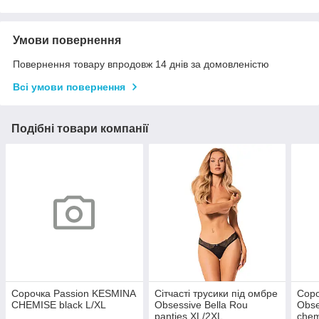
Умови повернення
Повернення товару впродовж 14 днів за домовленістю
Всі умови повернення
Подібні товари компанії
Сорочка Passion KESMINA
Сітчасті трусики під омбре
Соро
CHEMISE black L/XL
Obsessive Bella Rou
Obse
panties XL/2XL
chem