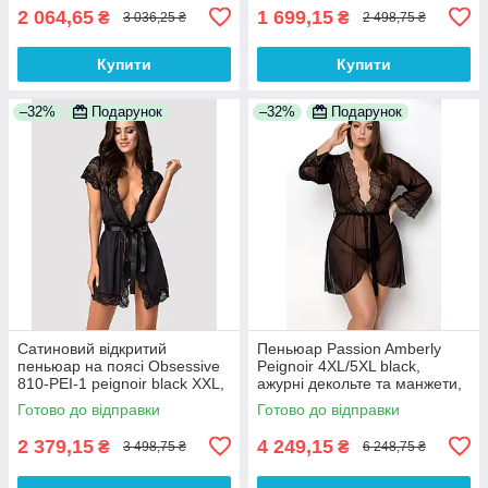
2 064,65
1 699,15
₴
₴
3 036,25 ₴
2 498,75 ₴
Купити
Купити
–32%
Подарунок
–32%
Подарунок
Сатиновий відкритий
Пеньюар Passion Amberly
пеньюар на поясі Obsessive
Peignoir 4XL/5XL black,
810-PEI-1 peignoir black XXL,
ажурні декольте та манжети,
чорний
широкі рукави
Готово до відправки
Готово до відправки
2 379,15
4 249,15
₴
₴
3 498,75 ₴
6 248,75 ₴