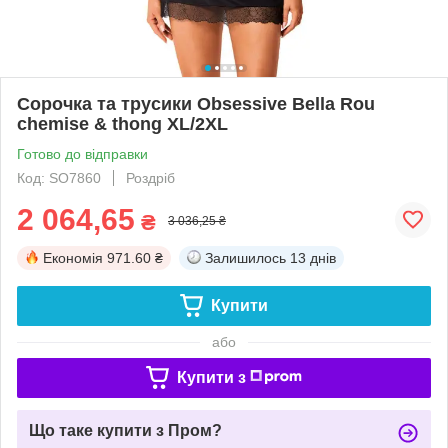
Сорочка та трусики Obsessive Bella Rou
chemise & thong XL/2XL
Готово до відправки
Код: SO7860
Роздріб
2 064,65
₴
3 036,25 ₴
Економія
971.60 ₴
Залишилось
13 днів
Купити
або
Купити з
Що таке купити з Пром?