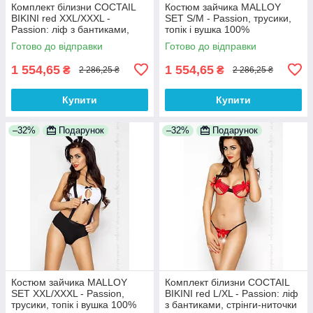
Комплект білизни COCTAIL
Костюм зайчика MALLOY
BIKINI red XXL/XXXL -
SET S/M - Passion, трусики,
Passion: ліф з бантиками,
топік і вушка 100%
стрінги-ниточки 100%
Анонімності
Готово до відправки
Готово до відправки
Анонімності
1 554,65
1 554,65
₴
₴
2 286,25 ₴
2 286,25 ₴
Купити
Купити
–32%
Подарунок
–32%
Подарунок
Костюм зайчика MALLOY
Комплект білизни COCTAIL
SET XXL/XXXL - Passion,
BIKINI red L/XL - Passion: ліф
трусики, топік і вушка 100%
з бантиками, стрінги-ниточки