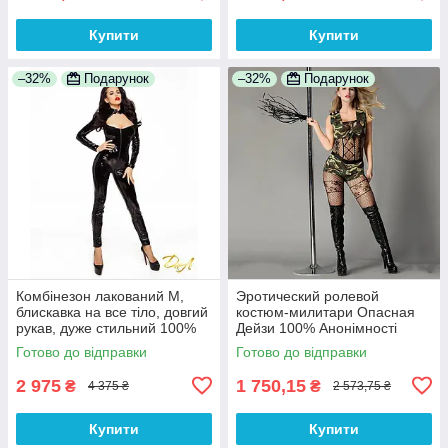
Купити
Купити
–32%
Подарунок
–32%
Подарунок
Комбінезон лакований M,
Эротический ролевой
блискавка на все тіло, довгий
костюм-милитари Опасная
рукав, дуже стильний 100%
Дейзи 100% Анонімності
Анонімності
Готово до відправки
Готово до відправки
2 975
1 750,15
₴
₴
4 375 ₴
2 573,75 ₴
Купити
Купити