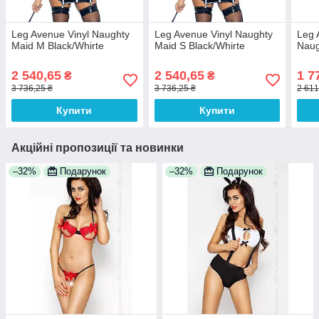
Leg Avenue Vinyl Naughty
Leg Avenue Vinyl Naughty
Leg 
Maid M Black/Whirte
Maid S Black/Whirte
Naug
2 540,65
2 540,65
1 7
₴
₴
3 736,25 ₴
3 736,25 ₴
2 611
Купити
Купити
Акційні пропозиції та новинки
–32%
Подарунок
–32%
Подарунок