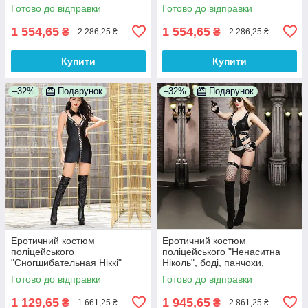
Анонімності
100% Анонімності
Готово до відправки
Готово до відправки
1 554,65
1 554,65
₴
₴
2 286,25 ₴
2 286,25 ₴
Купити
Купити
–32%
Подарунок
–32%
Подарунок
Еротичний костюм
Еротичний костюм
поліцейського
поліцейського "Ненаситна
"Сногшибательная Ніккі"
Ніколь", боді, панчохи,
сукня трусики, кашкет, комір,
кашкет, пояс, значок, пістолет
Готово до відправки
Готово до відправки
наручники 100% Анонімності
100% Анонімності
1 129,65
1 945,65
₴
₴
1 661,25 ₴
2 861,25 ₴