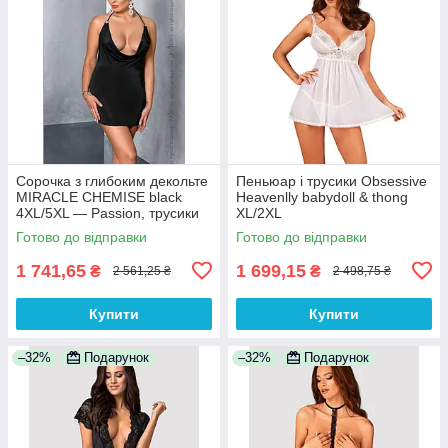
Сорочка з глибоким декольте
Пеньюар і трусики Obsessive
MIRACLE CHEMISE black
Heavenlly babydoll & thong
4XL/5XL — Passion, трусики
XL/2XL
100% Анонімності
Готово до відправки
Готово до відправки
1 741,65
1 699,15
₴
₴
2 561,25 ₴
2 498,75 ₴
Купити
Купити
–32%
Подарунок
–32%
Подарунок