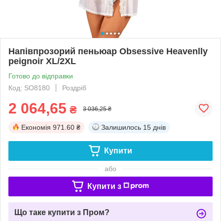
Напівпрозорий пеньюар Obsessive Heavenlly
peignoir XL/2XL
Готово до відправки
Код: SO8180
Роздріб
2 064,65
₴
3 036,25 ₴
Економія
971.60 ₴
Залишилось
15 днів
Купити
або
Купити з
Що таке купити з Пром?