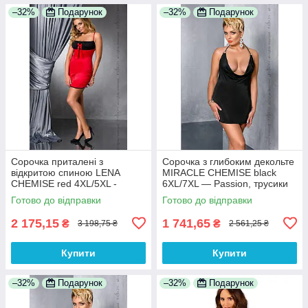
–32%
Подарунок
–32%
Подарунок
Сорочка приталені з
Сорочка з глибоким декольте
відкритою спиною LENA
MIRACLE CHEMISE black
CHEMISE red 4XL/5XL -
6XL/7XL — Passion, трусики
Passion, трусики 100%
100% Анонімності
Готово до відправки
Готово до відправки
Анонімності
2 175,15
1 741,65
₴
₴
3 198,75 ₴
2 561,25 ₴
Купити
Купити
–32%
Подарунок
–32%
Подарунок