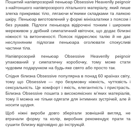
Пошитий напівпрозорий пеньюар Obsessive Heavenlly peignoir
з найтоншого напівпрозорого літального матеріалу, який лише
злегка прикриває тіло, лягаючи м'якими складками та лаякою
шкіру. Пеньюар виготовлений у формі мініхалатики з поясом і
без рукавів. Підлоги пеньюара відірочені тонким і широким
мереживом у дрібний симпатичний квіточок, що додає білизні
ніжності та витонченості. Поясок підкреслює талію й не дає
неслухняним підлогам пеньюара оголювати спокусливі
частини тіла.
Напівпрозорий пеньюар Obsessive Heavenlly peignoir
упакований у симпатичну коробочку, тому може стати
чудовим подарунком на будь-яке свято або просто так.
Спідня білизна Obsessive популярна в понад 60 країнах світу,
тому що Obsessive — про безумовну ніжність, чуттєвість і
сексуальність. Це комфорт і якість, елегантність і пристрасть.
Білизна Obsessive пошита з високоякісних м'яких матеріалів,
тому її можна не тільки одягати для інтимних зустрічей, але й
носити щодня.
Щоб ніжні вироби довго зберігали зовнішній вигляд, не
втрачали форму та колір, виробник рекомендує прати та
сушити білизну відповідно до інструкцій.