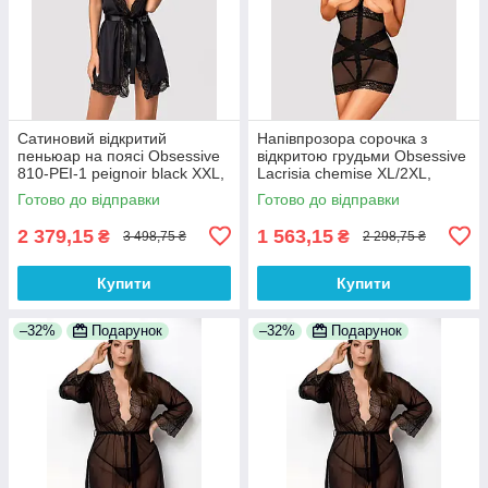
Сатиновий відкритий
Напівпрозора сорочка з
пеньюар на поясі Obsessive
відкритою грудьми Obsessive
810-PEI-1 peignoir black XXL,
Lacrisia chemise XL/2XL,
чорний
чорна, з чокером
Готово до відправки
Готово до відправки
2 379,15
1 563,15
₴
₴
3 498,75 ₴
2 298,75 ₴
Купити
Купити
–32%
Подарунок
–32%
Подарунок