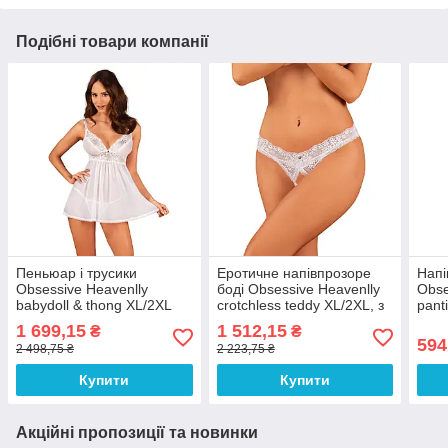
Подібні товари компанії
Пеньюар і трусики
Еротичне напівпрозоре
Напі
Obsessive Heavenlly
боді Obsessive Heavenlly
Obse
babydoll & thong XL/2XL
crotchless teddy XL/2XL, з
pant
доступом
сідн
1 699,15
1 512,15
₴
₴
594
2 498,75 ₴
2 223,75 ₴
Купити
Купити
Акційні пропозиції та новинки